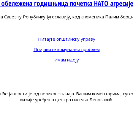
 обележена годишњица почетка НАТО агресиј
Савезну Републику Југославију, код споменика Палим борц
Питајте општинску управу
Пријавите комунални проблем
Имам идеју
ће јавности је од великог значаја. Вашим коментарима, су
визије уређења центра насеља Лепосавић.