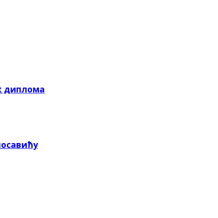
х диплома
посавићу