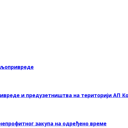
пољопривреде
ривреде и предузетништва на територији АП Ко
 непрофитног закупа на одређено време