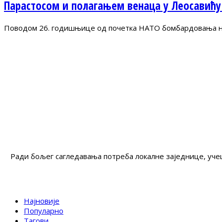
Парастосом и полагањем венаца у Леосавићу
Поводом 26. годишњице од почетка НАТО бомбардовања на 
Ради бољег сагледавања потреба локалне заједнице, учеш
Најновије
Популарно
Тагови