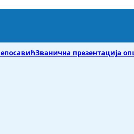
Званична презентација о