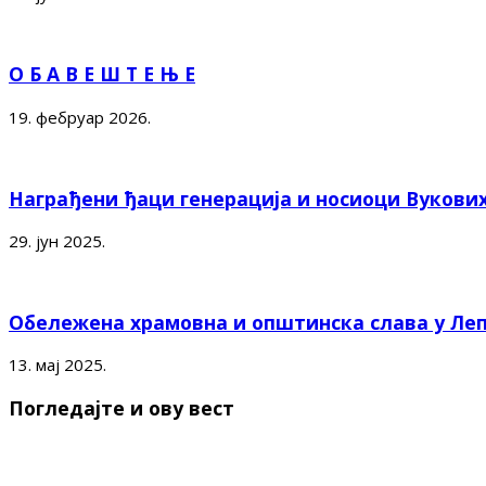
О Б А В Е Ш Т Е Њ Е
19. фебруар 2026.
Награђени ђаци генерација и носиоци Вукови
29. јун 2025.
Обележена храмовна и општинска слава у Ле
13. мај 2025.
Погледајте и ову вест