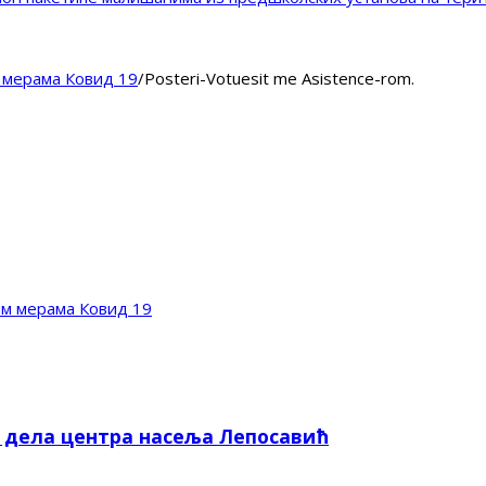
м мерама Ковид 19
/
Posteri-Votuesit me Asistence-rom.
им мерама Ковид 19
е дела центра насеља Лепосавић