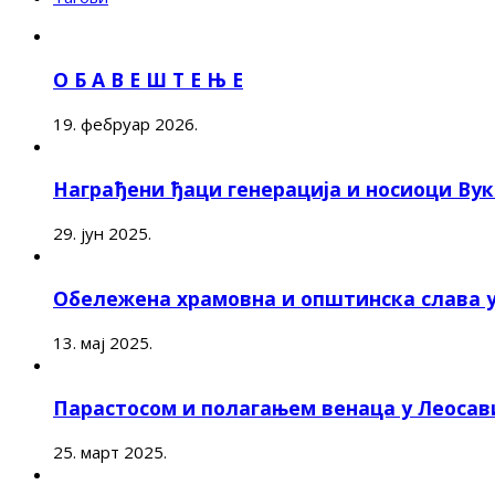
О Б А В Е Ш Т Е Њ Е
19. фебруар 2026.
Награђени ђаци генерација и носиоци Ву
29. јун 2025.
Обележена храмовна и општинска слава 
13. мај 2025.
Парастосом и полагањем венаца у Леоса
25. март 2025.