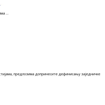
е
има …
гестијама, предлозима допринесите дефинисању заједничке