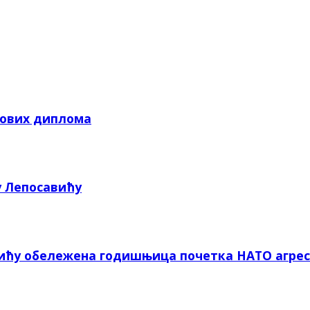
кових диплома
у Лепосавићу
вићу обележена годишњица почетка НАТО агрес