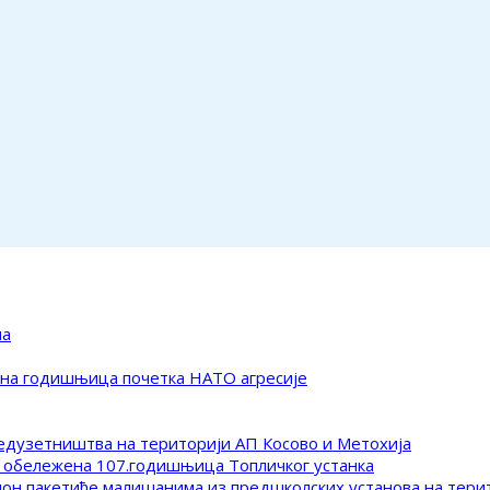
ма
ена годишњица почетка НАТО агресије
редузетништва на територији АП Косово и Метохија
 обележена 107.годишњица Топличког устанка
клон пакетиће малишанима из предшколских установа на тер