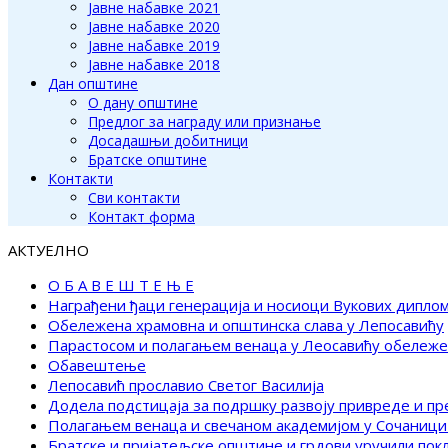
Јавне набавке 2021
Јавне набавке 2020
Јавне набавке 2019
Јавне набавке 2018
Дан општине
О дану општине
Предлог за награду или признање
Досадашњи добитници
Братске општине
Контакти
Сви контакти
Контакт форма
АКТУЕЛНО
О Б А В Е Ш Т Е Њ Е
Награђени ђаци генерација и носиоци Вукових дипло
Обележена храмовна и општинска слава у Лепосавићу
Парастосом и полагањем венаца у Леосавићу обележ
Обавештење
Лепосавић прославио Светог Василија
Додела подстицаја за подршку развоју привреде и п
Полагањем венаца и свечаном академијом у Сочаници
Братске и пријатељске општине и грдови уручили по