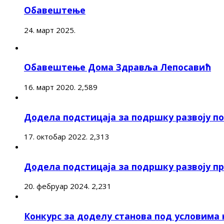
Обавештење
24. март 2025.
Обавештење Дома Здравља Лепосавић
16. март 2020.
2,589
Додела подстицаја за подршку развоју 
17. октобар 2022.
2,313
Додела подстицаја за подршку развоју п
20. фебруар 2024.
2,231
Конкурс за доделу станова под условима