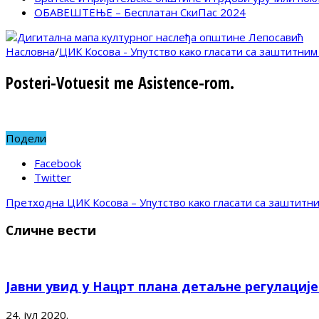
ОБАВЕШТЕЊЕ – Бесплатан СкиПас 2024
Насловна
/
ЦИК Косова - Упутство како гласати са заштитни
Posteri-Votuesit me Asistence-rom.
Подели
Facebook
Twitter
Претходна
ЦИК Косова – Упутство како гласати са заштитн
Сличне вести
Јавни увид у Нацрт плана детаљне регулациј
24. јул 2020.