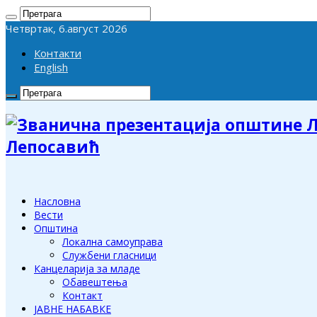
Четвртак, 6.август 2026
Контакти
English
Лепосавић
Насловна
Вести
Општина
Локална самоуправа
Службени гласници
Канцеларија за младе
Обавештења
Контакт
ЈАВНЕ НАБАВКЕ