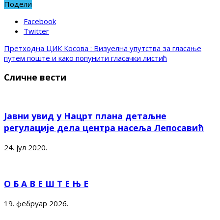
Подели
Facebook
Twitter
Претходна
ЦИК Косова : Визуелна упутства за гласање
путем поште и како попунити гласачки листић
Сличне вести
Јавни увид у Нацрт плана детаљне
регулације дела центра насеља Лепосавић
24. јул 2020.
О Б А В Е Ш Т Е Њ Е
19. фебруар 2026.