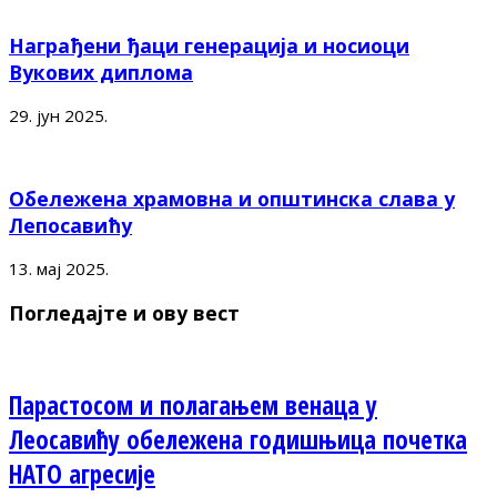
Награђени ђаци генерација и носиоци
Вукових диплома
29. јун 2025.
Обележена храмовна и општинска слава у
Лепосавићу
13. мај 2025.
Погледајте и ову вест
Парастосом и полагањем венаца у
Леосавићу обележена годишњица почетка
НАТО агресије