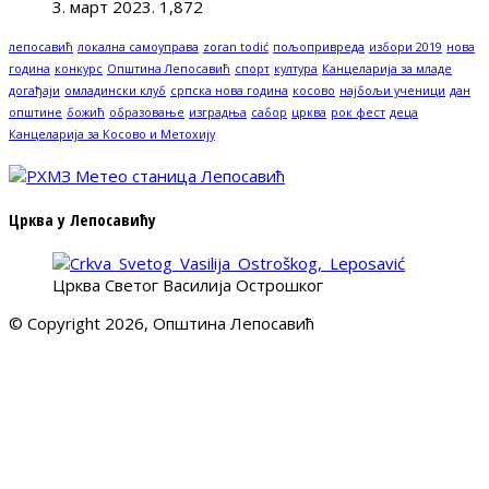
3. март 2023.
1,872
лепосавић
локална самоуправа
zoran todić
пољопривреда
избори 2019
нова
година
конкурс
Општина Лепосавић
спорт
култура
Канцеларија за младе
догађаји
омладински клуб
српска нова година
косово
најбољи ученици
дан
општине
божић
образовање
изградња
сабор
црква
рок фест
деца
Канцеларија за Косово и Метохију
Црква у Лепосавићу
Црква Светог Василија Острошког
© Copyright 2026, Општина Лепосавић