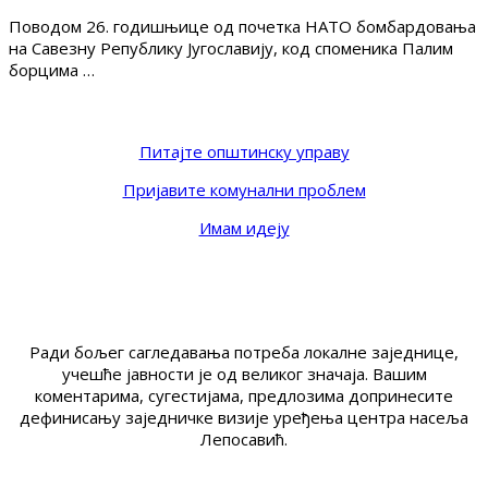
Поводом 26. годишњице од почетка НАТО бомбардовања
на Савезну Републику Југославију, код споменика Палим
борцима …
Питајте општинску управу
Пријавите комунални проблем
Имам идеју
Ради бољег сагледавања потреба локалне заједнице,
учешће јавности је од великог значаја. Вашим
коментарима, сугестијама, предлозима допринесите
дефинисању заједничке визије уређења центра насеља
Лепосавић.