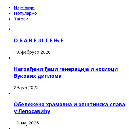
Најновије
Популарно
Тагови
О Б А В Е Ш Т Е Њ Е
19. фебруар 2026.
Награђени ђаци генерација и носиоци
Вукових диплома
29. јун 2025.
Обележена храмовна и општинска слава
у Лепосавићу
13. мај 2025.