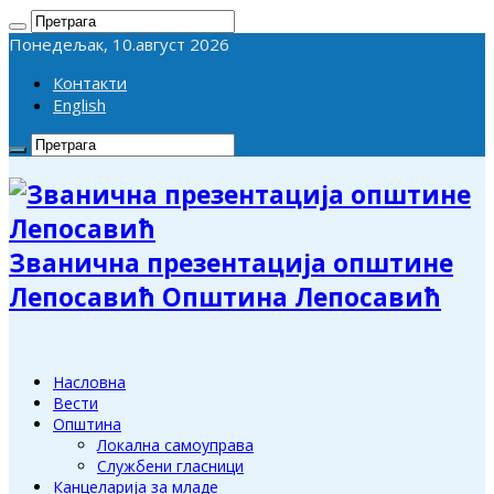
Понедељак, 10.август 2026
Контакти
English
Званична презентација општине
Лепосавић Општина Лепосавић
Насловна
Вести
Општина
Локална самоуправа
Службени гласници
Канцеларија за младе