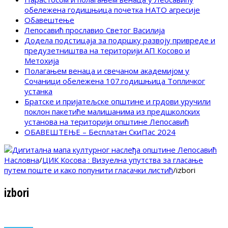
обележена годишњица почетка НАТО агресије
Обавештење
Лепосавић прославио Светог Василија
Додела подстицаја за подршку развоју привреде и
предузетништва на територији АП Косово и
Метохија
Полагањем венаца и свечаном академијом у
Сочаници обележена 107.годишњица Топличког
устанка
Братске и пријатељске општине и грдови уручили
поклон пакетиће малишанима из предшколских
установа на територији општине Лепосавић
ОБАВЕШТЕЊЕ – Бесплатан СкиПас 2024
Насловна
/
ЦИК Косова : Визуелна упутства за гласање
путем поште и како попунити гласачки листић
/
izbori
izbori