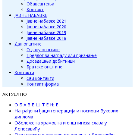
Обавештења
Контакт
ЈАВНЕ НАБАВКЕ
Јавне набавке 2021
Јавне набавке 2020
Јавне набавке 2019
Јавне набавке 2018
Дан општине
О дану општине
Предлог за награду или признање
Досадашњи добитници
Братске општине
Контакти
Сви контакти
Контакт форма
АКТУЕЛНО
О Б А В Е Ш Т Е Њ Е
Награђени ђаци генерација и носиоци Вукових
диплома
Обележена храмовна и општинска слава у
Лепосавићу
Парастосом и полагањем венаца у Леосавићу