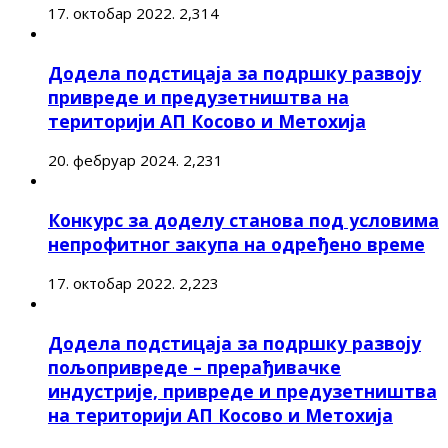
17. октобар 2022.
2,314
Додела подстицаја за подршку развоју
привреде и предузетништва на
територији АП Косово и Метохија
20. фебруар 2024.
2,231
Конкурс за доделу станова под условима
непрофитног закупа на одређено време
17. октобар 2022.
2,223
Додела подстицаја за подршку развоју
пољопривреде – прерађивачке
индустрије, привреде и предузетништва
на територији АП Косово и Метохија