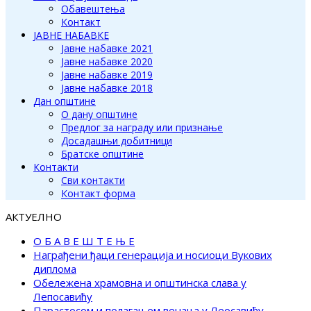
Обавештења
Контакт
ЈАВНЕ НАБАВКЕ
Јавне набавке 2021
Јавне набавке 2020
Јавне набавке 2019
Јавне набавке 2018
Дан општине
О дану општине
Предлог за награду или признање
Досадашњи добитници
Братске општине
Контакти
Сви контакти
Контакт форма
АКТУЕЛНО
О Б А В Е Ш Т Е Њ Е
Награђени ђаци генерација и носиоци Вукових
диплома
Обележена храмовна и општинска слава у
Лепосавићу
Парастосом и полагањем венаца у Леосавићу