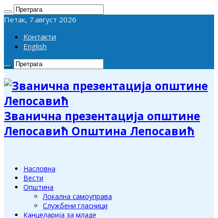
Петак, 7.август 2026
Контакти
English
Званична презентација општине
Лепосавић Општина Лепосавић
Насловна
Вести
Општина
Локална самоуправа
Службени гласници
Канцеларија за младе