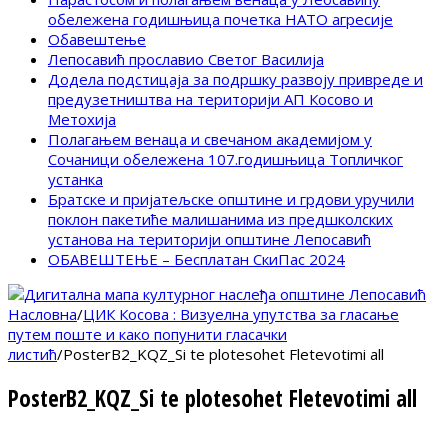
обележена годишњица почетка НАТО агресије
Обавештење
Лепосавић прославио Светог Василија
Додела подстицаја за подршку развоју привреде и
предузетништва на територији АП Косово и
Метохија
Полагањем венаца и свечаном академијом у
Сочаници обележена 107.годишњица Топличког
устанка
Братске и пријатељске општине и грдови уручили
поклон пакетиће малишанима из предшколских
установа на територији општине Лепосавић
ОБАВЕШТЕЊЕ – Бесплатан СкиПас 2024
Насловна
/
ЦИК Косова : Визуелна упутства за гласање
путем поште и како попунити гласачки
листић
/
PosterB2_KQZ_Si te plotesohet Fletevotimi all
PosterB2_KQZ_Si te plotesohet Fletevotimi all