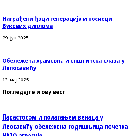
Награђени ђаци генерација и носиоци
Вукових диплома
29. јун 2025.
Обележена храмовна и општинска слава у
Лепосавићу
13. мај 2025.
Погледајте и ову вест
Парастосом и полагањем венаца у
Леосавићу обележена годишњица почетка
НАТО агресије