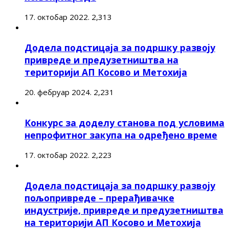
17. октобар 2022.
2,313
Додела подстицаја за подршку развоју
привреде и предузетништва на
територији АП Косово и Метохија
20. фебруар 2024.
2,231
Конкурс за доделу станова под условима
непрофитног закупа на одређено време
17. октобар 2022.
2,223
Додела подстицаја за подршку развоју
пољопривреде – прерађивачке
индустрије, привреде и предузетништва
на територији АП Косово и Метохија