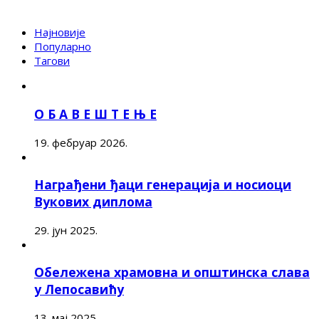
Најновије
Популарно
Тагови
О Б А В Е Ш Т Е Њ Е
19. фебруар 2026.
Награђени ђаци генерација и носиоци
Вукових диплома
29. јун 2025.
Обележена храмовна и општинска слава
у Лепосавићу
13. мај 2025.