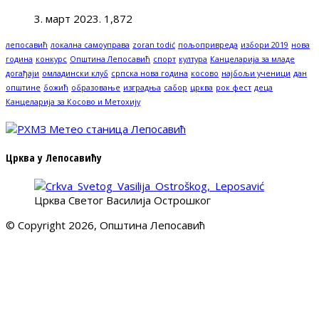
3. март 2023.
1,872
лепосавић
локална самоуправа
zoran todić
пољопривреда
избори 2019
нова
година
конкурс
Општина Лепосавић
спорт
култура
Канцеларија за младе
догађаји
омладински клуб
српска нова година
косово
најбољи ученици
дан
општине
божић
образовање
изградња
сабор
црква
рок фест
деца
Канцеларија за Косово и Метохију
Црква у Лепосавићу
Црква Светог Василија Острошког
© Copyright 2026, Општина Лепосавић