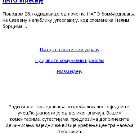
Поводом 26. годишњице од почетка НАТО бомбардовања
на Савезну Републику Југославију, код споменика Палим
борцима …
Питајте општинску управу
Пријавите комунални проблем
Имам идеју
Ради бољег сагледавања потреба локалне заједнице,
учешће јавности је од великог значаја. Вашим
коментарима, сугестијама, предлозима допринесите
дефинисању заједничке визије уређења центра насеља
Лепосавић.