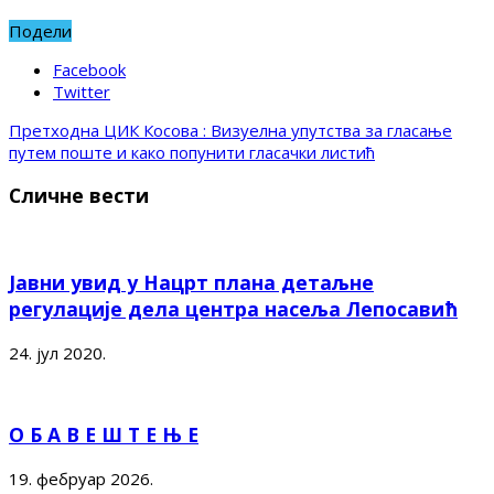
Подели
Facebook
Twitter
Претходна
ЦИК Косова : Визуелна упутства за гласање
путем поште и како попунити гласачки листић
Сличне вести
Јавни увид у Нацрт плана детаљне
регулације дела центра насеља Лепосавић
24. јул 2020.
О Б А В Е Ш Т Е Њ Е
19. фебруар 2026.