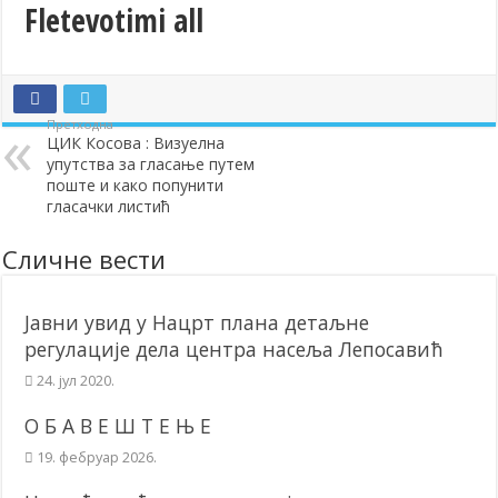
Fletevotimi all
Додела подстицаја за подршку развоју привреде и предузетништв
Полагањем венаца и свечаном академијом у Сочаници обележена
Братске и пријатељске општине и грдови уручили поклон пакети
Претходна
ОБАВЕШТЕЊЕ – Бесплатан СкиПас 2024
ЦИК Косова : Визуелна
упутства за гласање путем
поште и како попунити
гласачки листић
Сличне вести
Јавни увид у Нацрт плана детаљне
регулације дела центра насеља Лепосавић
24. јул 2020.
О Б А В Е Ш Т Е Њ Е
19. фебруар 2026.