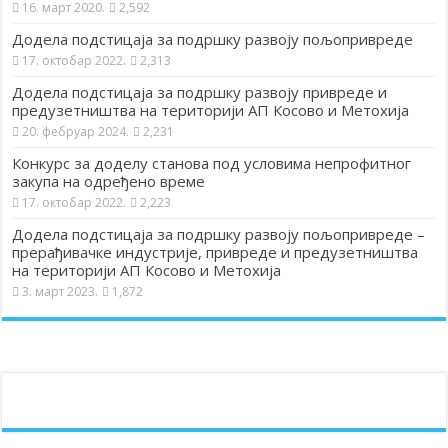
16. март 2020.
2,592
Додела подстицаја за подршку развоју пољопривреде
17. октобар 2022.
2,313
Додела подстицаја за подршку развоју привреде и
предузетништва на територији АП Косово и Метохија
20. фебруар 2024.
2,231
Конкурс за доделу станова под условима непрофитног
закупа на одређено време
17. октобар 2022.
2,223
Додела подстицаја за подршку развоју пољопривреде –
прерађивачке индустрије, привреде и предузетништва
на територији АП Косово и Метохија
3. март 2023.
1,872