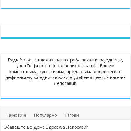
Ради бољег сагледавања потреба локалне заједнице,
учешће јавности је од великог значаја. Вашим
коментарима, сугестијама, предлозима допринесите
дефинисању заједничке визије уређења центра насеља
Лепосавић.
Најновије
Популарно
Тагови
Обавештење Дома Здравља Лепосавић