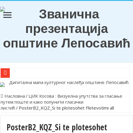
О Б А В Е Ш Т Е Њ Е
Награђени ђаци генерација и носиоци Вукових диплома
Насловна
/
ЦИК Косова : Визуелна упутства за гласање
путем поште и како попунити гласачки
Обележена храмовна и општинска слава у Лепосавићу
листић
/
PosterB2_KQZ_Si te plotesohet Fletevotimi all
Парастосом и полагањем венаца у Леосавићу обележена годишњи
Обавештење
PosterB2_KQZ_Si te plotesohet
Лепосавић прославио Светог Василија