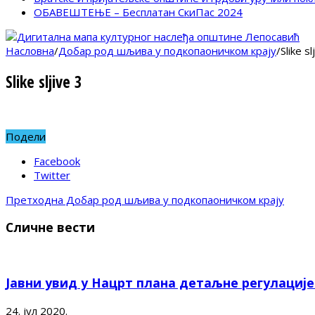
ОБАВЕШТЕЊЕ – Бесплатан СкиПас 2024
Насловна
/
Добар род шљива у подкопаоничком крају
/
Slike sl
Slike sljive 3
Подели
Facebook
Twitter
Претходна
Добар род шљива у подкопаоничком крају
Сличне вести
Јавни увид у Нацрт плана детаљне регулациј
24. јул 2020.