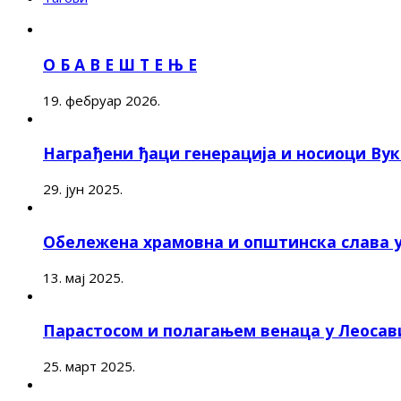
О Б А В Е Ш Т Е Њ Е
19. фебруар 2026.
Награђени ђаци генерација и носиоци Ву
29. јун 2025.
Обележена храмовна и општинска слава 
13. мај 2025.
Парастосом и полагањем венаца у Леоса
25. март 2025.