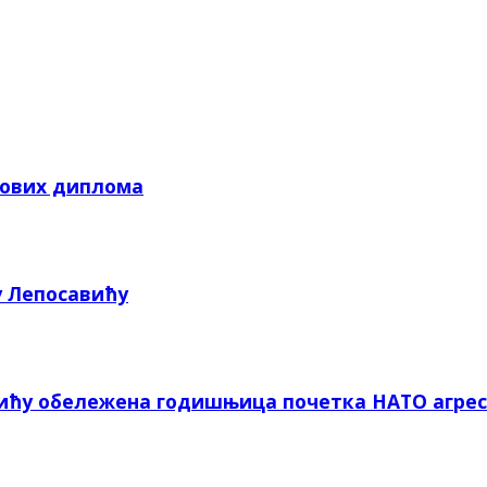
кових диплома
у Лепосавићу
вићу обележена годишњица почетка НАТО агрес