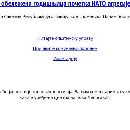
 обележена годишњица почетка НАТО агресиј
Савезну Републику Југославију, код споменика Палим борц
Питајте општинску управу
Пријавите комунални проблем
Имам идеју
ће јавности је од великог значаја. Вашим коментарима, су
визије уређења центра насеља Лепосавић.