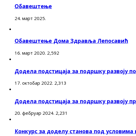
Обавештење
24. март 2025.
Обавештење Дома Здравља Лепосавић
16. март 2020.
2,592
Додела подстицаја за подршку развоју 
17. октобар 2022.
2,313
Додела подстицаја за подршку развоју п
20. фебруар 2024.
2,231
Конкурс за доделу станова под условима