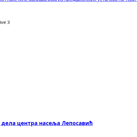
jive 3
е дела центра насеља Лепосавић