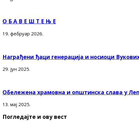
О Б А В Е Ш Т Е Њ Е
19. фебруар 2026.
Награђени ђаци генерација и носиоци Вукови
29. јун 2025.
Обележена храмовна и општинска слава у Ле
13. мај 2025.
Погледајте и ову вест