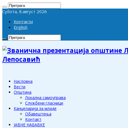
Субота, 8.август 2026
Контакти
English
Лепосавић
Насловна
Вести
Општина
Локална самоуправа
Службени гласници
Канцеларија за младе
Обавештења
Контакт
ЈАВНЕ НАБАВКЕ