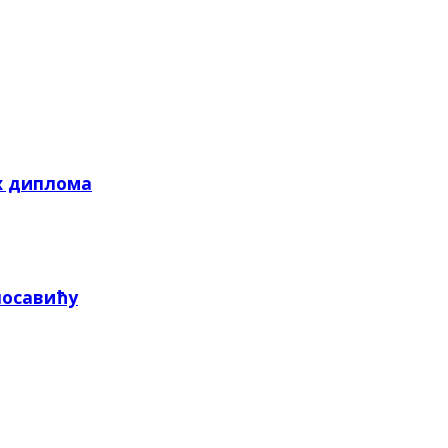
х диплома
посавићу