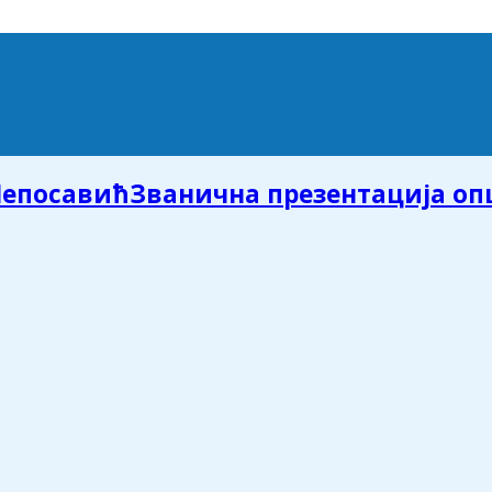
Званична презентација о