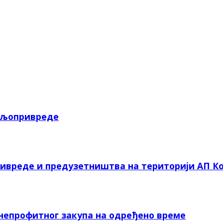
пољопривреде
ривреде и предузетништва на територији АП Ко
 непрофитног закупа на одређено време