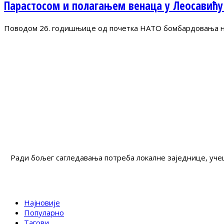
Парастосом и полагањем венаца у Леосавићу
Поводом 26. годишњице од почетка НАТО бомбардовања на 
Ради бољег сагледавања потреба локалне заједнице, учеш
Најновије
Популарно
Тагови