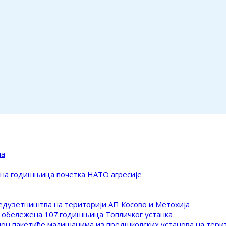
ма
ена годишњица почетка НАТО агресије
редузетништва на територији АП Косово и Метохија
 обележена 107.годишњица Топличког устанка
клон пакетиће малишанима из предшколских установа на тер