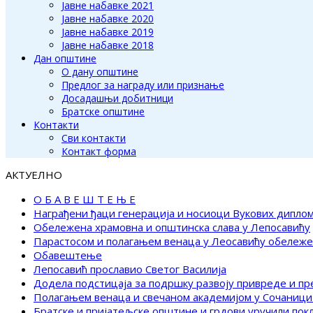
Јавне набавке 2021
Јавне набавке 2020
Јавне набавке 2019
Јавне набавке 2018
Дан општине
О дану општине
Предлог за награду или признање
Досадашњи добитници
Братске општине
Контакти
Сви контакти
Контакт форма
АКТУЕЛНО
О Б А В Е Ш Т Е Њ Е
Награђени ђаци генерација и носиоци Вукових дипло
Обележена храмовна и општинска слава у Лепосавићу
Парастосом и полагањем венаца у Леосавићу обележ
Обавештење
Лепосавић прославио Светог Василија
Додела подстицаја за подршку развоју привреде и п
Полагањем венаца и свечаном академијом у Сочаници
Братске и пријатељске општине и грдови уручили по