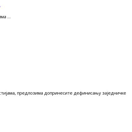
е
има …
гестијама, предлозима допринесите дефинисању заједничке