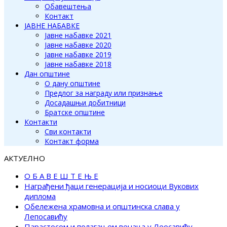
Обавештења
Контакт
ЈАВНЕ НАБАВКЕ
Јавне набавке 2021
Јавне набавке 2020
Јавне набавке 2019
Јавне набавке 2018
Дан општине
О дану општине
Предлог за награду или признање
Досадашњи добитници
Братске општине
Контакти
Сви контакти
Контакт форма
АКТУЕЛНО
О Б А В Е Ш Т Е Њ Е
Награђени ђаци генерација и носиоци Вукових
диплома
Обележена храмовна и општинска слава у
Лепосавићу
Парастосом и полагањем венаца у Леосавићу