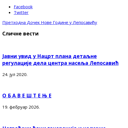
Facebook
Twitter
Претходна
Дочек Нове Године у Лепосавићу
Сличне вести
Јавни увид у Нацрт плана детаљне
регулације дела центра насеља Лепосавић
24. јул 2020.
О Б А В Е Ш Т Е Њ Е
19. фебруар 2026.