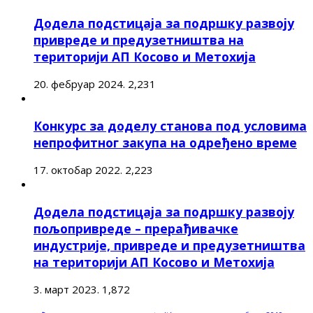
Додела подстицаја за подршку развоју
привреде и предузетништва на
територији АП Косово и Метохија
20. фебруар 2024.
2,231
Конкурс за доделу станова под условима
непрофитног закупа на одређено време
17. октобар 2022.
2,223
Додела подстицаја за подршку развоју
пољопривреде – прерађивачке
индустрије, привреде и предузетништва
на територији АП Косово и Метохија
3. март 2023.
1,872