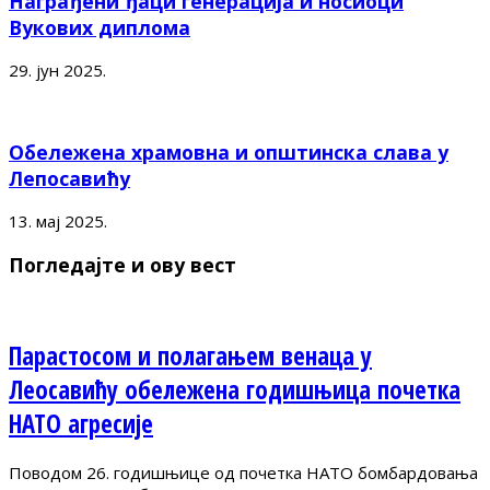
Награђени ђаци генерација и носиоци
Вукових диплома
29. јун 2025.
Обележена храмовна и општинска слава у
Лепосавићу
13. мај 2025.
Погледајте и ову вест
Парастосом и полагањем венаца у
Леосавићу обележена годишњица почетка
НАТО агресије
Поводом 26. годишњице од почетка НАТО бомбардовања