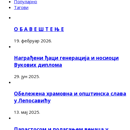
Популарно
Тагови
О Б А В Е Ш Т Е Њ Е
19. фебруар 2026.
Награђени ђаци генерација и носиоци
Вукових диплома
29. јун 2025.
Обележена храмовна и општинска слава
у Лепосавићу
13. мај 2025.
Парастосом и полагањем венаца у