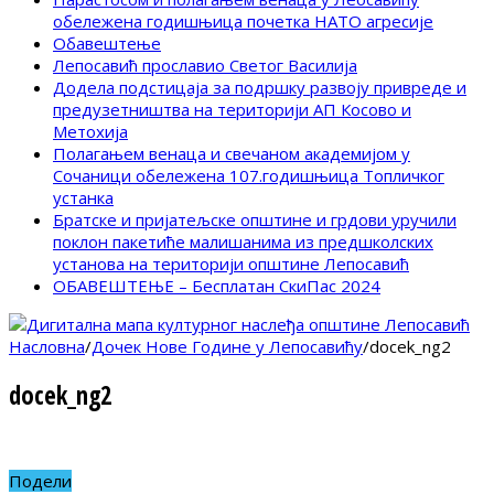
обележена годишњица почетка НАТО агресије
Обавештење
Лепосавић прославио Светог Василија
Додела подстицаја за подршку развоју привреде и
предузетништва на територији АП Косово и
Метохија
Полагањем венаца и свечаном академијом у
Сочаници обележена 107.годишњица Топличког
устанка
Братске и пријатељске општине и грдови уручили
поклон пакетиће малишанима из предшколских
установа на територији општине Лепосавић
ОБАВЕШТЕЊЕ – Бесплатан СкиПас 2024
Насловна
/
Дочек Нове Године у Лепосавићу
/
docek_ng2
docek_ng2
Подели