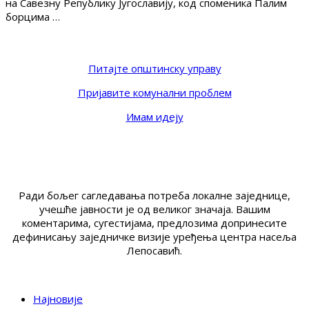
на Савезну Републику Југославију, код споменика Палим
борцима …
Питајте општинску управу
Пријавите комунални проблем
Имам идеју
Ради бољег сагледавања потреба локалне заједнице,
учешће јавности је од великог значаја. Вашим
коментарима, сугестијама, предлозима допринесите
дефинисању заједничке визије уређења центра насеља
Лепосавић.
Најновије