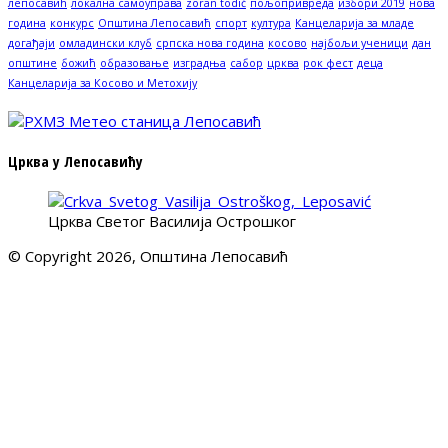
лепосавић
локална самоуправа
zoran todić
пољопривреда
избори 2019
нова
година
конкурс
Општина Лепосавић
спорт
култура
Канцеларија за младе
догађаји
омладински клуб
српска нова година
косово
најбољи ученици
дан
општине
божић
образовање
изградња
сабор
црква
рок фест
деца
Канцеларија за Косово и Метохију
Црква у Лепосавићу
Црква Светог Василија Острошког
© Copyright 2026, Општина Лепосавић