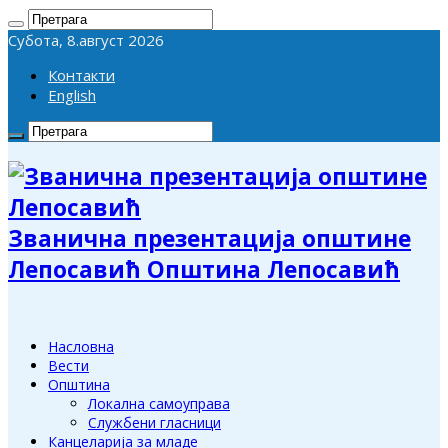
Субота, 8.август 2026
Контакти
English
Званична презентација општине
Лепосавић Општина Лепосавић
Насловна
Вести
Општина
Локална самоуправа
Службени гласници
Канцеларија за младе