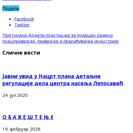
Подели
Facebook
Twitter
Претходна
Додела подстицаја за подршку развоју
пољопривреде, привреде и прерађивачке индустрије
Сличне вести
Јавни увид у Нацрт плана детаљне
регулације дела центра насеља Лепосавић
24. јул 2020.
О Б А В Е Ш Т Е Њ Е
19. фебруар 2026.