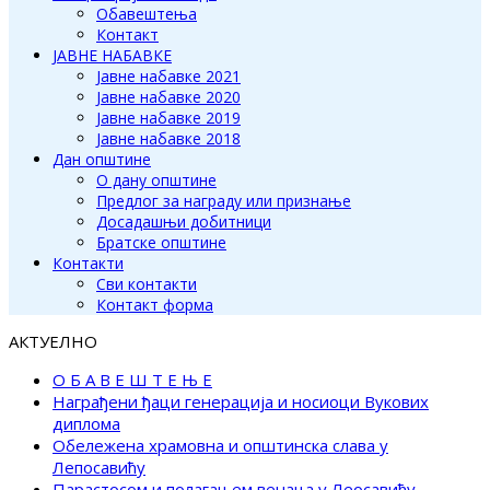
Обавештења
Контакт
ЈАВНЕ НАБАВКЕ
Јавне набавке 2021
Јавне набавке 2020
Јавне набавке 2019
Јавне набавке 2018
Дан општине
О дану општине
Предлог за награду или признање
Досадашњи добитници
Братске општине
Контакти
Сви контакти
Контакт форма
АКТУЕЛНО
О Б А В Е Ш Т Е Њ Е
Награђени ђаци генерација и носиоци Вукових
диплома
Обележена храмовна и општинска слава у
Лепосавићу
Парастосом и полагањем венаца у Леосавићу