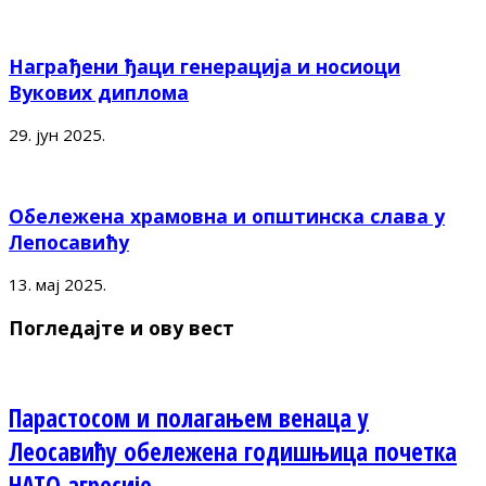
Награђени ђаци генерација и носиоци
Вукових диплома
29. јун 2025.
Обележена храмовна и општинска слава у
Лепосавићу
13. мај 2025.
Погледајте и ову вест
Парастосом и полагањем венаца у
Леосавићу обележена годишњица почетка
НАТО агресије