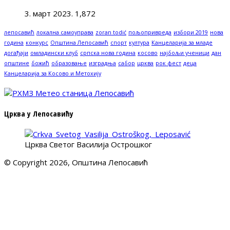
3. март 2023.
1,872
лепосавић
локална самоуправа
zoran todić
пољопривреда
избори 2019
нова
година
конкурс
Општина Лепосавић
спорт
култура
Канцеларија за младе
догађаји
омладински клуб
српска нова година
косово
најбољи ученици
дан
општине
божић
образовање
изградња
сабор
црква
рок фест
деца
Канцеларија за Косово и Метохију
Црква у Лепосавићу
Црква Светог Василија Острошког
© Copyright 2026, Општина Лепосавић