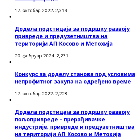
17. октобар 2022.
2,313
Додела подстицаја за подршку развоју
привреде и предузетништва на
територији АП Косово и Метохија
20. фебруар 2024.
2,231
Конкурс за доделу станова под условима
непрофитног закупа на одређено време
17. октобар 2022.
2,223
Додела подстицаја за подршку развоју
пољопривреде – прерађивачке
индустрије, привреде и предузетништва
на територији АП Косово и Метохија