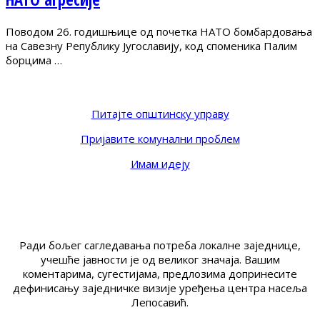
Поводом 26. годишњице од почетка НАТО бомбардовања
на Савезну Републику Југославију, код споменика Палим
борцима …
Питајте општинску управу
Пријавите комунални проблем
Имам идеју
Ради бољег сагледавања потреба локалне заједнице,
учешће јавности је од великог значаја. Вашим
коментарима, сугестијама, предлозима допринесите
дефинисању заједничке визије уређења центра насеља
Лепосавић.