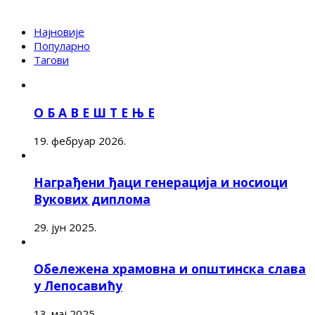
Најновије
Популарно
Тагови
О Б А В Е Ш Т Е Њ Е
19. фебруар 2026.
Награђени ђаци генерација и носиоци
Вукових диплома
29. јун 2025.
Обележена храмовна и општинска слава
у Лепосавићу
13. мај 2025.