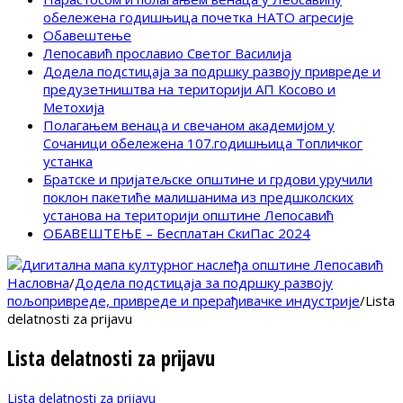
обележена годишњица почетка НАТО агресије
Обавештење
Лепосавић прославио Светог Василија
Додела подстицаја за подршку развоју привреде и
предузетништва на територији АП Косово и
Метохија
Полагањем венаца и свечаном академијом у
Сочаници обележена 107.годишњица Топличког
устанка
Братске и пријатељске општине и грдови уручили
поклон пакетиће малишанима из предшколских
установа на територији општине Лепосавић
ОБАВЕШТЕЊЕ – Бесплатан СкиПас 2024
Насловна
/
Додела подстицаја за подршку развоју
пољопривреде, привреде и прерађивачке индустрије
/
Lista
delatnosti za prijavu
Lista delatnosti za prijavu
Lista delatnosti za prijavu