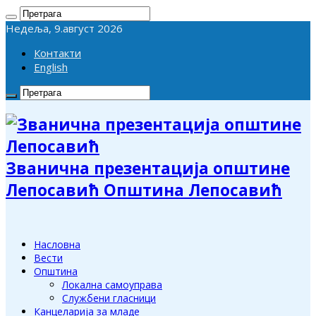
Недеља, 9.август 2026
Контакти
English
Званична презентација општине
Лепосавић Општина Лепосавић
Насловна
Вести
Општина
Локална самоуправа
Службени гласници
Канцеларија за младе