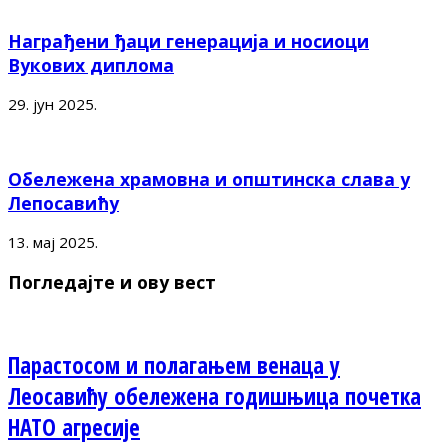
Награђени ђаци генерација и носиоци
Вукових диплома
29. јун 2025.
Обележена храмовна и општинска слава у
Лепосавићу
13. мај 2025.
Погледајте и ову вест
Парастосом и полагањем венаца у
Леосавићу обележена годишњица почетка
НАТО агресије