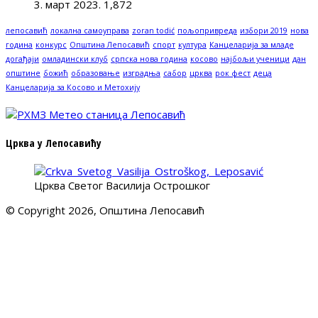
3. март 2023.
1,872
лепосавић
локална самоуправа
zoran todić
пољопривреда
избори 2019
нова
година
конкурс
Општина Лепосавић
спорт
култура
Канцеларија за младе
догађаји
омладински клуб
српска нова година
косово
најбољи ученици
дан
општине
божић
образовање
изградња
сабор
црква
рок фест
деца
Канцеларија за Косово и Метохију
Црква у Лепосавићу
Црква Светог Василија Острошког
© Copyright 2026, Општина Лепосавић