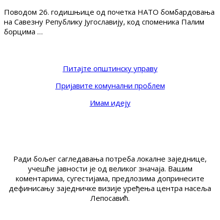
Поводом 26. годишњице од почетка НАТО бомбардовања
на Савезну Републику Југославију, код споменика Палим
борцима …
Питајте општинску управу
Пријавите комунални проблем
Имам идеју
Ради бољег сагледавања потреба локалне заједнице,
учешће јавности је од великог значаја. Вашим
коментарима, сугестијама, предлозима допринесите
дефинисању заједничке визије уређења центра насеља
Лепосавић.