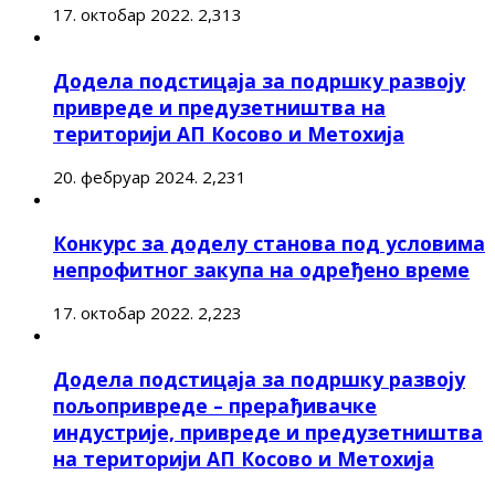
17. октобар 2022.
2,313
Додела подстицаја за подршку развоју
привреде и предузетништва на
територији АП Косово и Метохија
20. фебруар 2024.
2,231
Конкурс за доделу станова под условима
непрофитног закупа на одређено време
17. октобар 2022.
2,223
Додела подстицаја за подршку развоју
пољопривреде – прерађивачке
индустрије, привреде и предузетништва
на територији АП Косово и Метохија