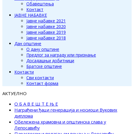
Обавештења
Контакт
ЈАВНЕ НАБАВКЕ
Јавне набавке 2021
Јавне набавке 2020
Јавне набавке 2019
Јавне набавке 2018
Дан општине
О дану општине
Предлог за награду или признање
Досадашњи добитници
Братске општине
Контакти
Сви контакти
Контакт форма
АКТУЕЛНО
О Б А В Е Ш Т Е Њ Е
Награђени ђаци генерација и носиоци Вукових
диплома
Обележена храмовна и општинска слава у
Лепосавићу
Парастосом и полагањем венаца у Леосавићу