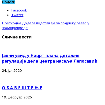
Подели
Facebook
Twitter
Претходна
Додела подстицаја за подршку развоју
пољопривреде
Сличне вести
Јавни увид у Нацрт плана детаљне
регулације дела центра насеља Лепосавић
24. јул 2020.
О Б А В Е Ш Т Е Њ Е
19. фебруар 2026.