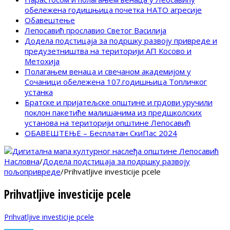
обележена годишњица почетка НАТО агресије
Обавештење
Лепосавић прославио Светог Василија
Додела подстицаја за подршку развоју привреде и
предузетништва на територији АП Косово и
Метохија
Полагањем венаца и свечаном академијом у
Сочаници обележена 107.годишњица Топличког
устанка
Братске и пријатељске општине и грдови уручили
поклон пакетиће малишанима из предшколских
установа на територији општине Лепосавић
ОБАВЕШТЕЊЕ – Бесплатан СкиПас 2024
Насловна
/
Додела подстицаја за подршку развоју
пољопривреде
/
Prihvatljive investicije pcele
Prihvatljive investicije pcele
Prihvatljive investicije pcele