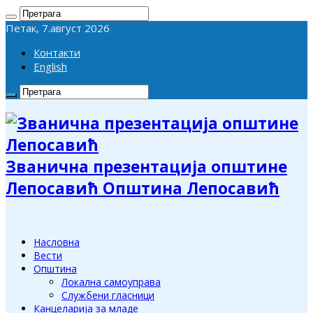
Петак, 7.август 2026
Контакти
English
Званична презентација општине
Лепосавић Општина Лепосавић
Насловна
Вести
Општина
Локална самоуправа
Службени гласници
Канцеларија за младе