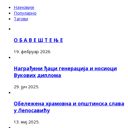
Најновије
Популарно
Тагови
О Б А В Е Ш Т Е Њ Е
19. фебруар 2026.
Награђени ђаци генерација и носиоци
Вукових диплома
29. јун 2025.
Обележена храмовна и општинска слава
у Лепосавићу
13. мај 2025.