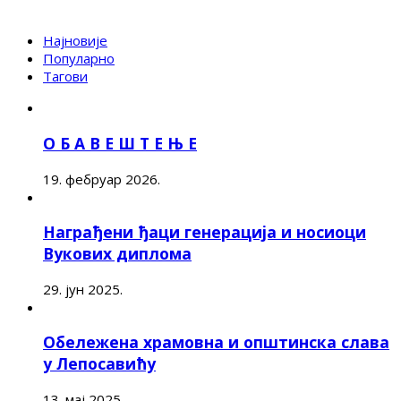
Најновије
Популарно
Тагови
О Б А В Е Ш Т Е Њ Е
19. фебруар 2026.
Награђени ђаци генерација и носиоци
Вукових диплома
29. јун 2025.
Обележена храмовна и општинска слава
у Лепосавићу
13. мај 2025.