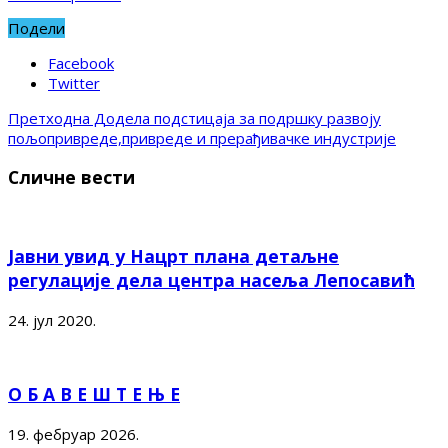
Подели
Facebook
Twitter
Претходна
Додела подстицаја за подршку развоју
пољопривреде,привреде и прерађивачке индустрије
Сличне вести
Јавни увид у Нацрт плана детаљне
регулације дела центра насеља Лепосавић
24. јул 2020.
О Б А В Е Ш Т Е Њ Е
19. фебруар 2026.