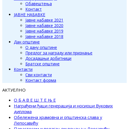
Обавештења
Контакт
ЈАВНЕ НАБАВКЕ
Јавне набавке 2021
Јавне набавке 2020
Јавне набавке 2019
Јавне набавке 2018
Дан општине
О дану општине
Предлог за награду или признање
Досадашњи добитници
Братске општине
Контакти
Сви контакти
Контакт форма
АКТУЕЛНО
О Б А В Е Ш Т Е Њ Е
Награђени ђаци генерација и носиоци Вукових
диплома
Обележена храмовна и општинска слава у
Лепосавићу
Парастосом и полагањем венаца у Леосавићу