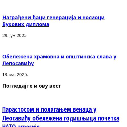
Награђени ђаци генерација и носиоци
Вукових диплома
29. јун 2025.
Обележена храмовна и општинска слава у
Лепосавићу
13. мај 2025.
Погледајте и ову вест
Парастосом и полагањем венаца у
Леосавићу обележена годишњица почетка
НАТО агресије