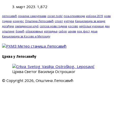
3. март 2023.
1,872
лепосавић
локална самоуправа
zoran todić
пољопривреда
избори 2019
нова
година
конкурс
Општина Лепосавић
спорт
култура
Канцеларија за младе
догађаји
омладински клуб
српска нова година
косово
најбољи ученици
дан
општине
божић
образовање
изградња
сабор
црква
рок фест
деца
Канцеларија за Косово и Метохију
Црква у Лепосавићу
Црква Светог Василија Острошког
© Copyright 2026, Општина Лепосавић