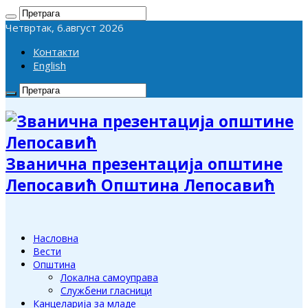
Четвртак, 6.август 2026
Контакти
English
Званична презентација општине
Лепосавић Општина Лепосавић
Насловна
Вести
Општина
Локална самоуправа
Службени гласници
Канцеларија за младе