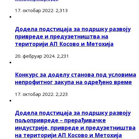
17. октобар 2022.
2,313
Додела подстицаја за подршку развоју
привреде и предузетништва на
територији АП Косово и Метохија
20. фебруар 2024.
2,231
Конкурс за доделу станова под условима
непрофитног закупа на одређено време
17. октобар 2022.
2,223
Додела подстицаја за подршку развоју
пољопривреде – прерађивачке
индустрије, привреде и предузетништва
на територији АП Косово и Метохија