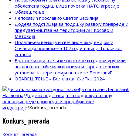
обележена годишњица почетка НАТО агресије
Обавештење
Лепосавић прославио Светог Василија
Додела подстицаја за подршку развоју привреде и
предузетништва на територији АП Косово и
Метохија
Полагањем венаца и свечаном академијом у
Сочаници обележена 107.годишњица Топличког
устанка
Братске и пријатељске општине и грдови уручили
поклон пакетиће малишанима из предшколских
установа на територији општине Лепосавић
ОБАВЕШТЕЊЕ – Бесплатан СкиПас 2024
Насловна
/
Додела подстицаја за подршку развоју
пољопривреде,привреде и прерађивачке
индустрије
/
Konkurs_ prerada
Konkurs_ prerada
Konkurs_ prerada