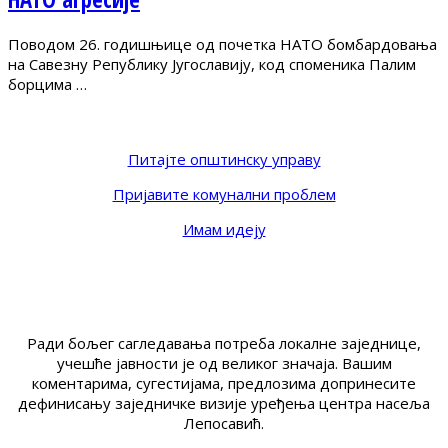
Поводом 26. годишњице од почетка НАТО бомбардовања
на Савезну Републику Југославију, код споменика Палим
борцима …
Питајте општинску управу
Пријавите комунални проблем
Имам идеју
Ради бољег сагледавања потреба локалне заједнице,
учешће јавности је од великог значаја. Вашим
коментарима, сугестијама, предлозима допринесите
дефинисању заједничке визије уређења центра насеља
Лепосавић.