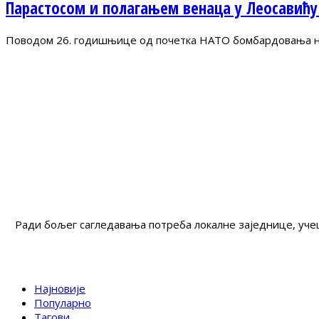
Парастосом и полагањем венаца у Леосавићу
Поводом 26. годишњице од почетка НАТО бомбардовања на 
Ради бољег сагледавања потреба локалне заједнице, учеш
Најновије
Популарно
Тагови