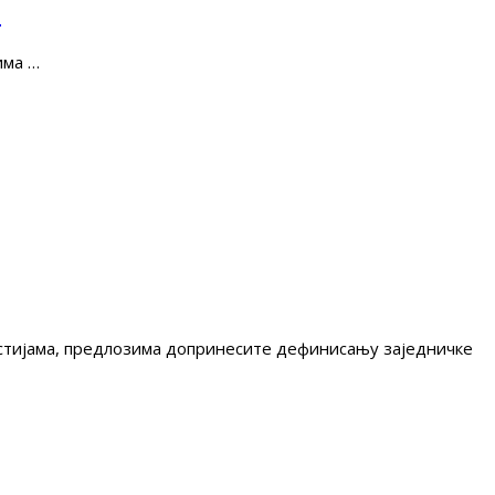
е
има …
гестијама, предлозима допринесите дефинисању заједничке