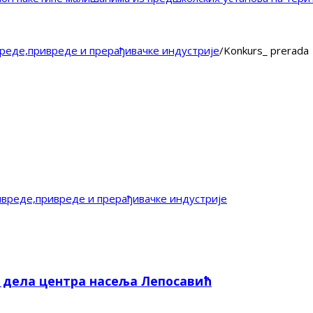
реде,привреде и прерађивачке индустрије
/
Konkurs_ prerada
вреде,привреде и прерађивачке индустрије
е дела центра насеља Лепосавић