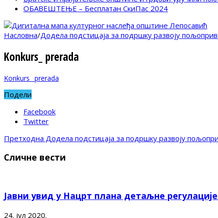
ОБАВЕШТЕЊЕ – Бесплатан СкиПас 2024
Насловна
/
Додела подстицаја за подршку развоју пољоприв
Konkurs_ prerada
Konkurs_ prerada
Подели
Facebook
Twitter
Претходна
Додела подстицаја за подршку развоју пољопри
Сличне вести
Јавни увид у Нацрт плана детаљне регулациј
24. јул 2020.