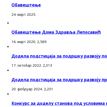
Обавештење
24. март 2025.
Обавештење Дома Здравља Лепосавић
16. март 2020.
2,589
Додела подстицаја за подршку развоју 
17. октобар 2022.
2,313
Додела подстицаја за подршку развоју п
20. фебруар 2024.
2,231
Конкурс за доделу станова под условима