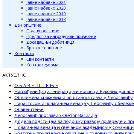
Јавне набавке 2021
Јавне набавке 2020
Јавне набавке 2019
Јавне набавке 2018
Дан општине
О дану општине
Предлог за награду или признање
Досадашњи добитници
Братске општине
Контакти
Сви контакти
Контакт форма
АКТУЕЛНО
О Б А В Е Ш Т Е Њ Е
Награђени ђаци генерација и носиоци Вукових дипло
Обележена храмовна и општинска слава у Лепосавићу
Парастосом и полагањем венаца у Леосавићу обележ
Обавештење
Лепосавић прославио Светог Василија
Додела подстицаја за подршку развоју привреде и п
Полагањем венаца и свечаном академијом у Сочаници
Братске и пријатељске општине и грдови уручили по