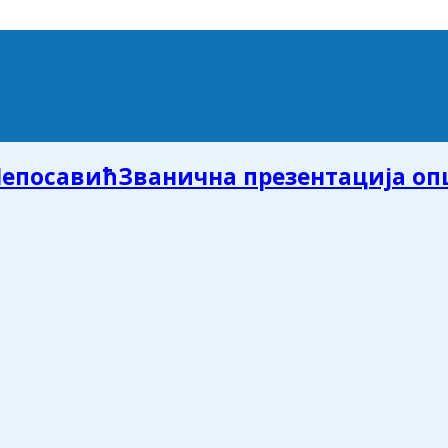
Званична презентација о