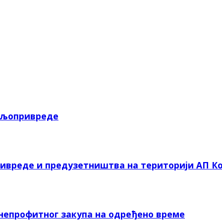
пољопривреде
ривреде и предузетништва на територији АП Ко
 непрофитног закупа на одређено време