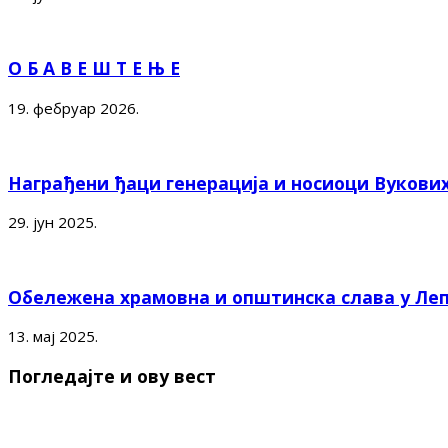
О Б А В Е Ш Т Е Њ Е
19. фебруар 2026.
Награђени ђаци генерација и носиоци Вукови
29. јун 2025.
Обележена храмовна и општинска слава у Ле
13. мај 2025.
Погледајте и ову вест