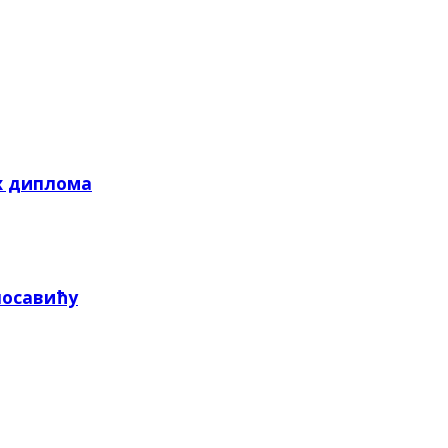
х диплома
посавићу