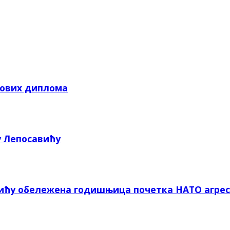
кових диплома
у Лепосавићу
вићу обележена годишњица почетка НАТО агрес