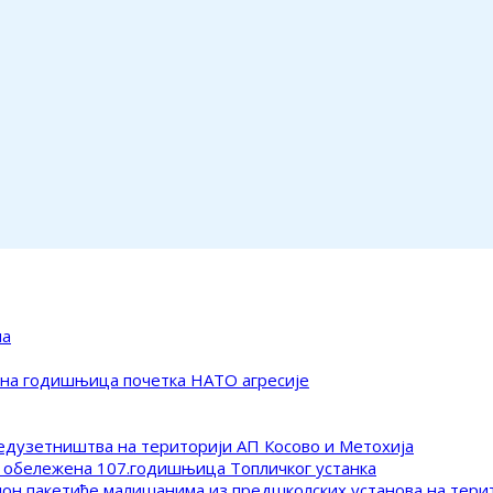
ма
ена годишњица почетка НАТО агресије
редузетништва на територији АП Косово и Метохија
 обележена 107.годишњица Топличког устанка
клон пакетиће малишанима из предшколских установа на тер