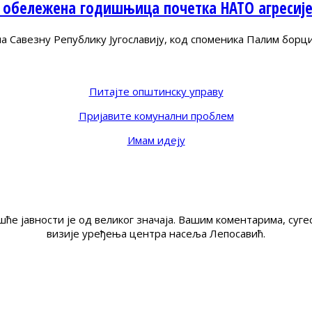
 обележена годишњица почетка НАТО агресиј
Савезну Републику Југославију, код споменика Палим борц
Питајте општинску управу
Пријавите комунални проблем
Имам идеју
ће јавности је од великог значаја. Вашим коментарима, су
визије уређења центра насеља Лепосавић.