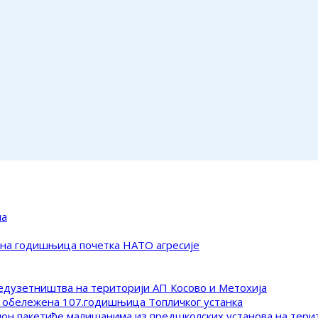
ма
ена годишњица почетка НАТО агресије
редузетништва на територији АП Косово и Метохија
 обележена 107.годишњица Топличког устанка
клон пакетиће малишанима из предшколских установа на тер