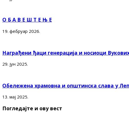
О Б А В Е Ш Т Е Њ Е
19. фебруар 2026.
Награђени ђаци генерација и носиоци Вукови
29. јун 2025.
Обележена храмовна и општинска слава у Ле
13. мај 2025.
Погледајте и ову вест