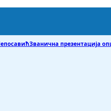
Званична презентација о