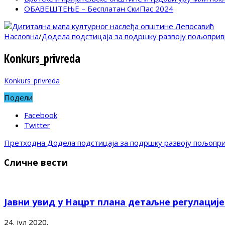
ОБАВЕШТЕЊЕ – Бесплатан СкиПас 2024
Насловна
/
Додела подстицаја за подршку развоју пољоприв
Konkurs_privreda
Konkurs_privreda
Подели
Facebook
Twitter
Претходна
Додела подстицаја за подршку развоју пољопри
Сличне вести
Јавни увид у Нацрт плана детаљне регулациј
24. јул 2020.