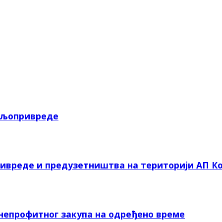
пољопривреде
ривреде и предузетништва на територији АП Ко
 непрофитног закупа на одређено време