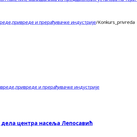
реде,привреде и прерађивачке индустрије
/
Konkurs_privreda
вреде,привреде и прерађивачке индустрије
е дела центра насеља Лепосавић