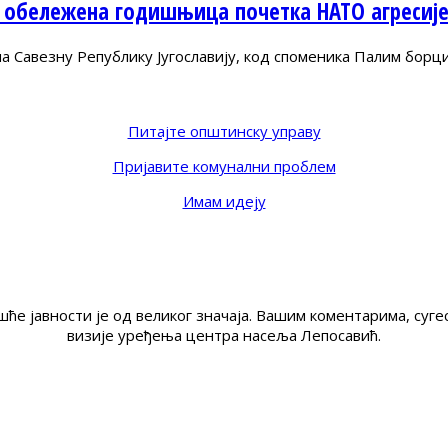
 обележена годишњица почетка НАТО агресиј
Савезну Републику Југославију, код споменика Палим борц
Питајте општинску управу
Пријавите комунални проблем
Имам идеју
ће јавности је од великог значаја. Вашим коментарима, су
визије уређења центра насеља Лепосавић.