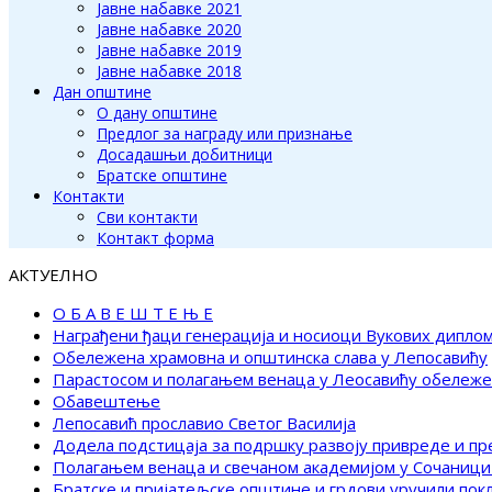
Јавне набавке 2021
Јавне набавке 2020
Јавне набавке 2019
Јавне набавке 2018
Дан општине
О дану општине
Предлог за награду или признање
Досадашњи добитници
Братске општине
Контакти
Сви контакти
Контакт форма
АКТУЕЛНО
О Б А В Е Ш Т Е Њ Е
Награђени ђаци генерација и носиоци Вукових дипло
Обележена храмовна и општинска слава у Лепосавићу
Парастосом и полагањем венаца у Леосавићу обележ
Обавештење
Лепосавић прославио Светог Василија
Додела подстицаја за подршку развоју привреде и п
Полагањем венаца и свечаном академијом у Сочаници
Братске и пријатељске општине и грдови уручили по