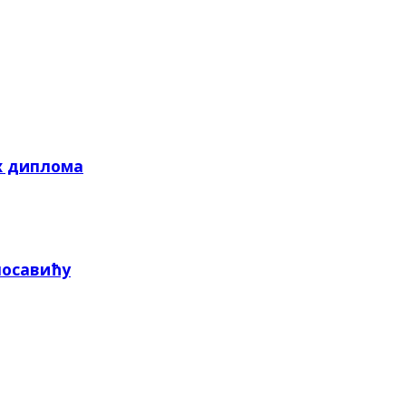
х диплома
посавићу