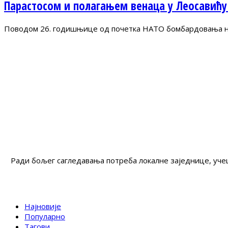
Парастосом и полагањем венаца у Леосавићу
Поводом 26. годишњице од почетка НАТО бомбардовања на 
Ради бољег сагледавања потреба локалне заједнице, учеш
Најновије
Популарно
Тагови