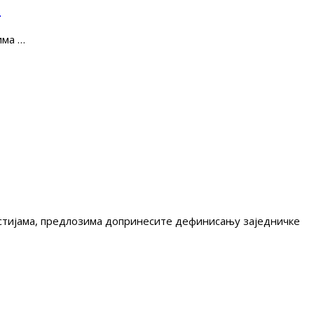
е
има …
гестијама, предлозима допринесите дефинисању заједничке