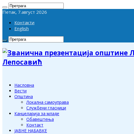
Петак, 7.август 2026
Контакти
English
Лепосавић
Насловна
Вести
Општина
Локална самоуправа
Службени гласници
Канцеларија за младе
Обавештења
Контакт
ЈАВНЕ НАБАВКЕ