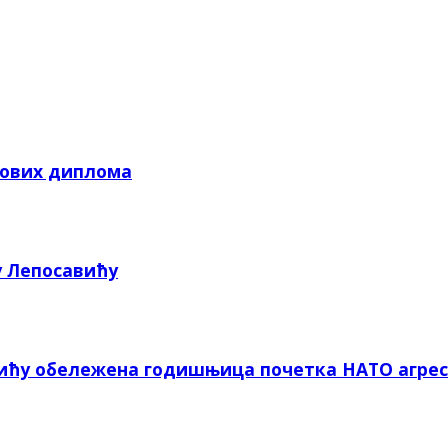
кових диплома
у Лепосавићу
вићу обележена годишњица почетка НАТО агрес