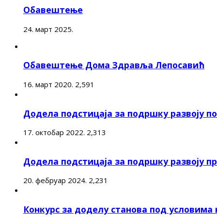
Обавештење
24. март 2025.
Обавештење Дома Здравља Лепосавић
16. март 2020.
2,591
Додела подстицаја за подршку развоју 
17. октобар 2022.
2,313
Додела подстицаја за подршку развоју п
20. фебруар 2024.
2,231
Конкурс за доделу станова под условима