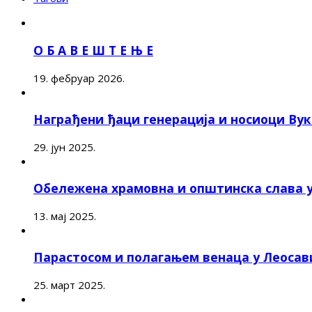
О Б А В Е Ш Т Е Њ Е
19. фебруар 2026.
Награђени ђаци генерација и носиоци Ву
29. јун 2025.
Обележена храмовна и општинска слава 
13. мај 2025.
Парастосом и полагањем венаца у Леоса
25. март 2025.