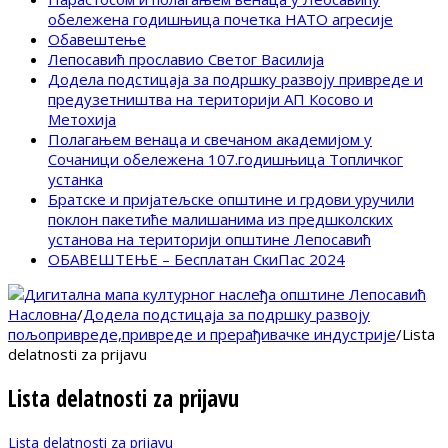
обележена годишњица почетка НАТО агресије
Обавештење
Лепосавић прославио Светог Василија
Додела подстицаја за подршку развоју привреде и
предузетништва на територији АП Косово и
Метохија
Полагањем венаца и свечаном академијом у
Сочаници обележена 107.годишњица Топличког
устанка
Братске и пријатељске општине и грдови уручили
поклон пакетиће малишанима из предшколских
установа на територији општине Лепосавић
ОБАВЕШТЕЊЕ – Бесплатан СкиПас 2024
Насловна
/
Додела подстицаја за подршку развоју
пољопривреде,привреде и прерађивачке индустрије
/
Lista
delatnosti za prijavu
Lista delatnosti za prijavu
Lista delatnosti za prijavu