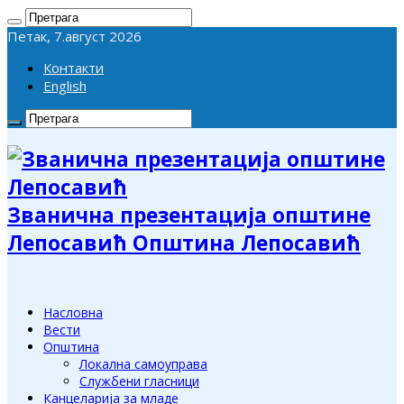
Петак, 7.август 2026
Контакти
English
Званична презентација општине
Лепосавић Општина Лепосавић
Насловна
Вести
Општина
Локална самоуправа
Службени гласници
Канцеларија за младе