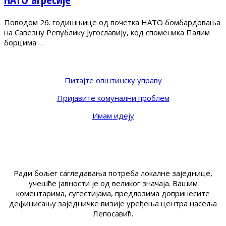
Поводом 26. годишњице од почетка НАТО бомбардовања
на Савезну Републику Југославију, код споменика Палим
борцима …
Питајте општинску управу
Пријавите комунални проблем
Имам идеју
Ради бољег сагледавања потреба локалне заједнице,
учешће јавности је од великог значаја. Вашим
коментарима, сугестијама, предлозима допринесите
дефинисању заједничке визије уређења центра насеља
Лепосавић.