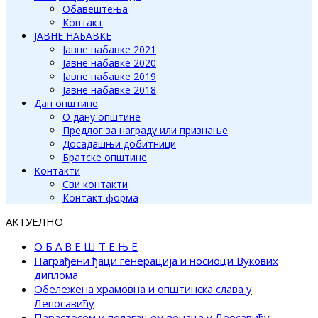
Обавештења
Контакт
ЈАВНЕ НАБАВКЕ
Јавне набавке 2021
Јавне набавке 2020
Јавне набавке 2019
Јавне набавке 2018
Дан општине
О дану општине
Предлог за награду или признање
Досадашњи добитници
Братске општине
Контакти
Сви контакти
Контакт форма
АКТУЕЛНО
О Б А В Е Ш Т Е Њ Е
Награђени ђаци генерација и носиоци Вукових
диплома
Обележена храмовна и општинска слава у
Лепосавићу
Парастосом и полагањем венаца у Леосавићу