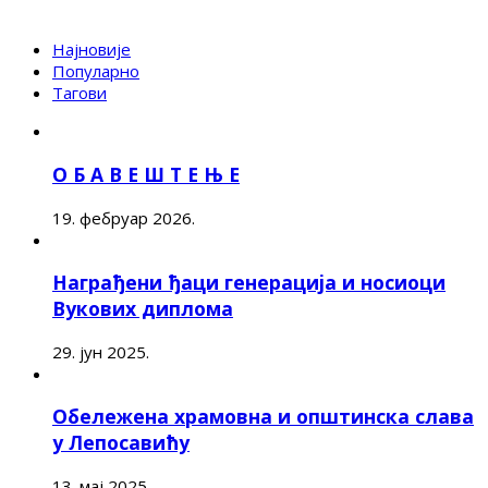
Најновије
Популарно
Тагови
О Б А В Е Ш Т Е Њ Е
19. фебруар 2026.
Награђени ђаци генерација и носиоци
Вукових диплома
29. јун 2025.
Обележена храмовна и општинска слава
у Лепосавићу
13. мај 2025.