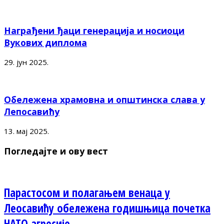
Награђени ђаци генерација и носиоци
Вукових диплома
29. јун 2025.
Обележена храмовна и општинска слава у
Лепосавићу
13. мај 2025.
Погледајте и ову вест
Парастосом и полагањем венаца у
Леосавићу обележена годишњица почетка
НАТО агресије