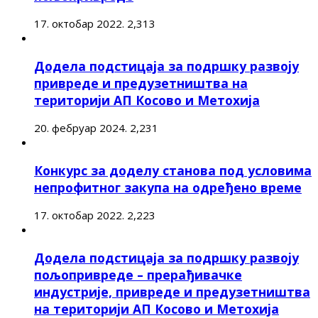
17. октобар 2022.
2,313
Додела подстицаја за подршку развоју
привреде и предузетништва на
територији АП Косово и Метохија
20. фебруар 2024.
2,231
Конкурс за доделу станова под условима
непрофитног закупа на одређено време
17. октобар 2022.
2,223
Додела подстицаја за подршку развоју
пољопривреде – прерађивачке
индустрије, привреде и предузетништва
на територији АП Косово и Метохија