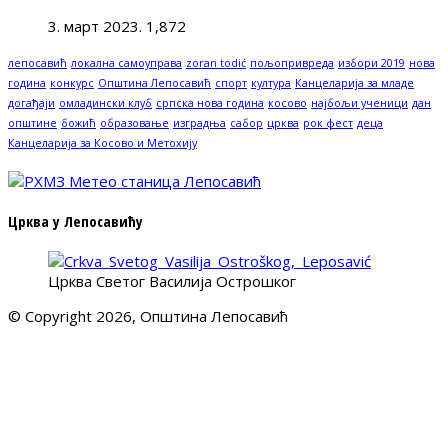
3. март 2023.
1,872
лепосавић
локална самоуправа
zoran todić
пољопривреда
избори 2019
нова
година
конкурс
Општина Лепосавић
спорт
култура
Канцеларија за младе
догађаји
омладински клуб
српска нова година
косово
најбољи ученици
дан
општине
божић
образовање
изградња
сабор
црква
рок фест
деца
Канцеларија за Косово и Метохију
Црква у Лепосавићу
Црква Светог Василија Острошког
© Copyright 2026, Општина Лепосавић