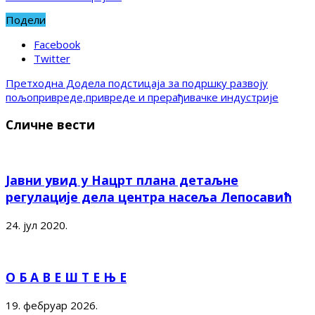
Подели
Facebook
Twitter
Претходна
Додела подстицаја за подршку развоју
пољопривреде,привреде и прерађивачке индустрије
Сличне вести
Јавни увид у Нацрт плана детаљне
регулације дела центра насеља Лепосавић
24. јул 2020.
О Б А В Е Ш Т Е Њ Е
19. фебруар 2026.