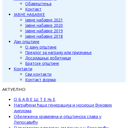
Обавештења
Контакт
ЈАВНЕ НАБАВКЕ
Јавне набавке 2021
Јавне набавке 2020
Јавне набавке 2019
Јавне набавке 2018
Дан општине
О дану општине
Предлог за награду или признање
Досадашњи добитници
Братске општине
Контакти
Сви контакти
Контакт форма
АКТУЕЛНО
О Б А В Е Ш Т Е Њ Е
Награђени ђаци генерација и носиоци Вукових
диплома
Обележена храмовна и општинска слава у
Лепосавићу
Парастосом и полагањем венаца у Леосавићу