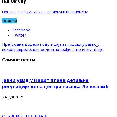
напомену
Obrazac 3. Prijava za sadnice-допунити напомену
Подели
Facebook
Twitter
Претходна
Додела подстицаја за подршку развоју
пољопривреде,привреде и прерађивачке индустрије
Сличне вести
Јавни увид у Нацрт плана детаљне
регулације дела центра насеља Лепосавић
24. јул 2020.
О Б А В Е Ш Т Е Њ Е