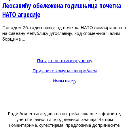
Леосавићу обележена годишњица почетка
НАТО агресије
Поводом 26. годишњице од почетка НАТО бомбардовања
на Савезну Републику Југославију, код споменика Палим
борцима …
Питајте општинску управу
Пријавите комунални проблем
Имам идеју
Ради бољег сагледавања потреба локалне заједнице,
учешће јавности је од великог значаја. Вашим
коментарима, сугестијама, предлозима допринесите