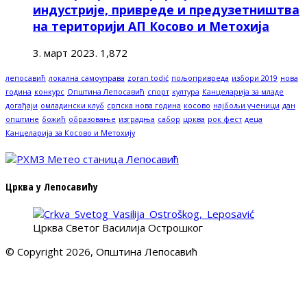
индустрије, привреде и предузетништва
на територији АП Косово и Метохија
3. март 2023.
1,872
лепосавић
локална самоуправа
zoran todić
пољопривреда
избори 2019
нова
година
конкурс
Општина Лепосавић
спорт
култура
Канцеларија за младе
догађаји
омладински клуб
српска нова година
косово
најбољи ученици
дан
општине
божић
образовање
изградња
сабор
црква
рок фест
деца
Канцеларија за Косово и Метохију
Црква у Лепосавићу
Црква Светог Василија Острошког
© Copyright 2026, Општина Лепосавић