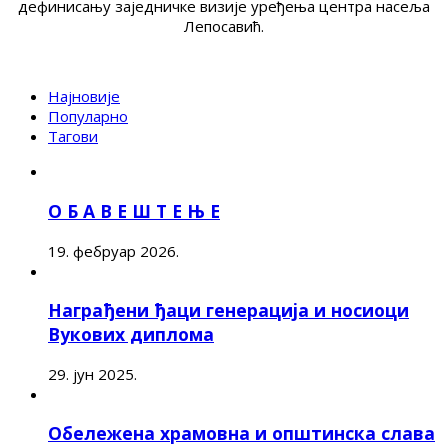
дефинисању заједничке визије уређења центра насеља
Лепосавић.
Најновије
Популарно
Тагови
О Б А В Е Ш Т Е Њ Е
19. фебруар 2026.
Награђени ђаци генерација и носиоци
Вукових диплома
29. јун 2025.
Обележена храмовна и општинска слава