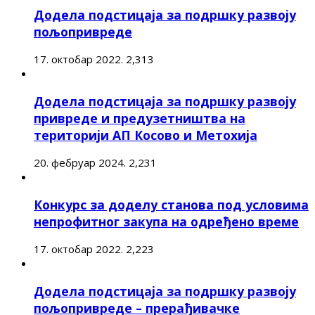
Додела подстицаја за подршку развоју
пољопривреде
17. октобар 2022.
2,313
Додела подстицаја за подршку развоју
привреде и предузетништва на
територији АП Косово и Метохија
20. фебруар 2024.
2,231
Конкурс за доделу станова под условима
непрофитног закупа на одређено време
17. октобар 2022.
2,223
Додела подстицаја за подршку развоју
пољопривреде – прерађивачке