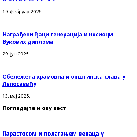
19. фебруар 2026.
Награђени ђаци генерација и носиоци
Вукових диплома
29. јун 2025.
Обележена храмовна и општинска слава у
Лепосавићу
13. мај 2025.
Погледајте и ову вест
Парастосом и полагањем венаца у