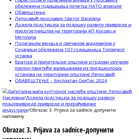
обележена годишњица почетка НАТО агресије
Обавештење
Лепосавић прославио Светог Василија
Додела подстицаја за подршку развоју привреде и
предузетништва на територији АП Косово и
Метохија
Полагањем венаца и свечаном академијом у
Сочаници обележена 107.годишњица Топличког
устанка
Братске и пријатељске општине и грдови уручили
поклон пакетиће малишанима из предшколских
установа на територији општине Лепосавић
ОБАВЕШТЕЊЕ – Бесплатан СкиПас 2024
Насловна
/
Додела подстицаја за подршку развоју
пољопривреде,привреде и прерађивачке
индустрије
/
Obrazac 3. Prijava za sadnice-допунити
напомену
Obrazac 3. Prijava za sadnice-допунити