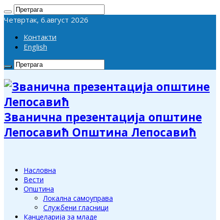
Четвртак, 6.август 2026
Контакти
English
Званична презентација општине
Лепосавић Општина Лепосавић
Насловна
Вести
Општина
Локална самоуправа
Службени гласници
Канцеларија за младе