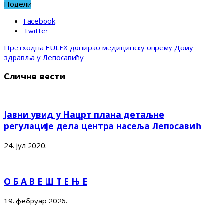
Подели
Facebook
Twitter
Претходна
EULEX донирао медицинску опрему Дому
здравља у Лепосавићу
Сличне вести
Јавни увид у Нацрт плана детаљне
регулације дела центра насеља Лепосавић
24. јул 2020.
О Б А В Е Ш Т Е Њ Е
19. фебруар 2026.