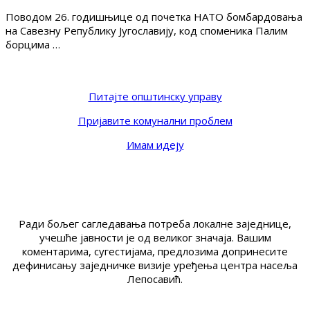
Поводом 26. годишњице од почетка НАТО бомбардовања
на Савезну Републику Југославију, код споменика Палим
борцима …
Питајте општинску управу
Пријавите комунални проблем
Имам идеју
Ради бољег сагледавања потреба локалне заједнице,
учешће јавности је од великог значаја. Вашим
коментарима, сугестијама, предлозима допринесите
дефинисању заједничке визије уређења центра насеља
Лепосавић.