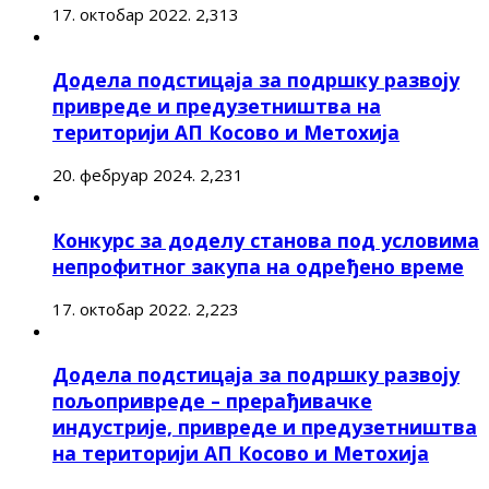
17. октобар 2022.
2,313
Додела подстицаја за подршку развоју
привреде и предузетништва на
територији АП Косово и Метохија
20. фебруар 2024.
2,231
Конкурс за доделу станова под условима
непрофитног закупа на одређено време
17. октобар 2022.
2,223
Додела подстицаја за подршку развоју
пољопривреде – прерађивачке
индустрије, привреде и предузетништва
на територији АП Косово и Метохија