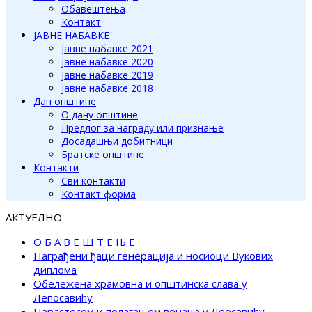
Обавештења
Контакт
ЈАВНЕ НАБАВКЕ
Јавне набавке 2021
Јавне набавке 2020
Јавне набавке 2019
Јавне набавке 2018
Дан општине
О дану општине
Предлог за награду или признање
Досадашњи добитници
Братске општине
Контакти
Сви контакти
Контакт форма
АКТУЕЛНО
О Б А В Е Ш Т Е Њ Е
Награђени ђаци генерација и носиоци Вукових
диплома
Обележена храмовна и општинска слава у
Лепосавићу
Парастосом и полагањем венаца у Леосавићу