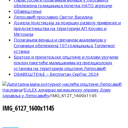
обележена годишњица почетка НАТО агресије
Обавештење
Лепосавић прославио Светог Василија
Додела подстицаја за подршку развоју привреде и
предузетништва на територији АП Косово и
Метохија
Полагањем венаца и свечаном академијом у
Сочаници обележена 107.годишњица Топличког
устанка
Братске и пријатељске општине и грдови уручили
поклон пакетиће малишанима из предшколских
установа на територији општине Лепосавић
ОБАВЕШТЕЊЕ – Бесплатан СкиПас 2024
Насловна
/
EULEX донирао медицинску опрему Дому
здравља у Лепосавићу
/
IMG_6127_1600x1145
IMG_6127_1600x1145