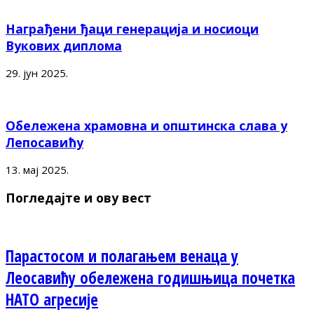
Награђени ђаци генерација и носиоци
Вукових диплома
29. јун 2025.
Обележена храмовна и општинска слава у
Лепосавићу
13. мај 2025.
Погледајте и ову вест
Парастосом и полагањем венаца у
Леосавићу обележена годишњица почетка
НАТО агресије