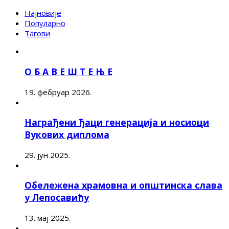
Најновије
Популарно
Тагови
О Б А В Е Ш Т Е Њ Е
19. фебруар 2026.
Награђени ђаци генерација и носиоци
Вукових диплома
29. јун 2025.
Обележена храмовна и општинска слава
у Лепосавићу
13. мај 2025.