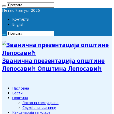
Петак, 7.август 2026
Контакти
English
Званична презентација општине
Лепосавић Општина Лепосавић
Насловна
Вести
Општина
Локална самоуправа
Службени гласници
Канцеларија за младе