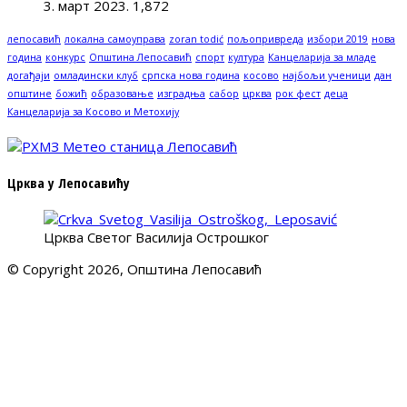
3. март 2023.
1,872
лепосавић
локална самоуправа
zoran todić
пољопривреда
избори 2019
нова
година
конкурс
Општина Лепосавић
спорт
култура
Канцеларија за младе
догађаји
омладински клуб
српска нова година
косово
најбољи ученици
дан
општине
божић
образовање
изградња
сабор
црква
рок фест
деца
Канцеларија за Косово и Метохију
Црква у Лепосавићу
Црква Светог Василија Острошког
© Copyright 2026, Општина Лепосавић