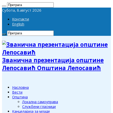
Субота, 8.август 2026
Контакти
English
Званична презентација општине
Лепосавић Општина Лепосавић
Насловна
Вести
Општина
Локална самоуправа
Службени гласници
Канцеларија за младе