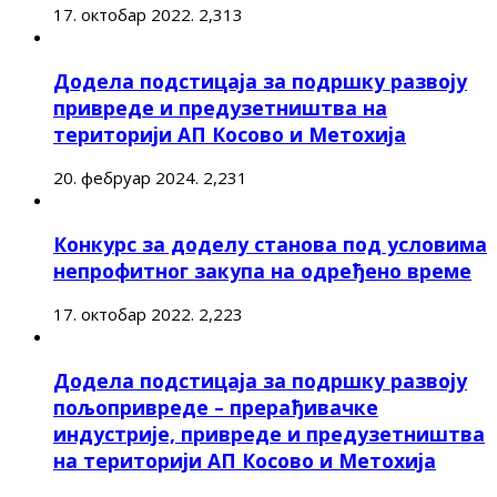
17. октобар 2022.
2,313
Додела подстицаја за подршку развоју
привреде и предузетништва на
територији АП Косово и Метохија
20. фебруар 2024.
2,231
Конкурс за доделу станова под условима
непрофитног закупа на одређено време
17. октобар 2022.
2,223
Додела подстицаја за подршку развоју
пољопривреде – прерађивачке
индустрије, привреде и предузетништва
на територији АП Косово и Метохија