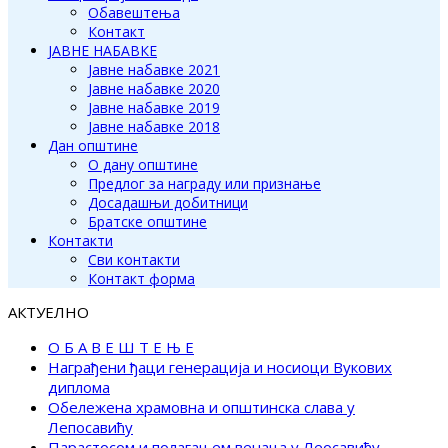
Обавештења
Контакт
ЈАВНЕ НАБАВКЕ
Јавне набавке 2021
Јавне набавке 2020
Јавне набавке 2019
Јавне набавке 2018
Дан општине
О дану општине
Предлог за награду или признање
Досадашњи добитници
Братске општине
Контакти
Сви контакти
Контакт форма
АКТУЕЛНО
О Б А В Е Ш Т Е Њ Е
Награђени ђаци генерација и носиоци Вукових
диплома
Обележена храмовна и општинска слава у
Лепосавићу
Парастосом и полагањем венаца у Леосавићу