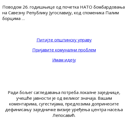
Поводом 26. годишњице од почетка НАТО бомбардовања
на Савезну Републику Југославију, код споменика Палим
борцима …
Питајте општинску управу
Пријавите комунални проблем
Имам идеју
Ради бољег сагледавања потреба локалне заједнице,
учешће јавности је од великог значаја. Вашим
коментарима, сугестијама, предлозима допринесите
дефинисању заједничке визије уређења центра насеља
Лепосавић.