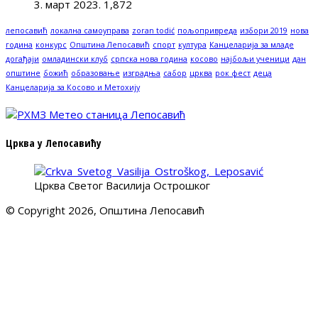
3. март 2023.
1,872
лепосавић
локална самоуправа
zoran todić
пољопривреда
избори 2019
нова
година
конкурс
Општина Лепосавић
спорт
култура
Канцеларија за младе
догађаји
омладински клуб
српска нова година
косово
најбољи ученици
дан
општине
божић
образовање
изградња
сабор
црква
рок фест
деца
Канцеларија за Косово и Метохију
Црква у Лепосавићу
Црква Светог Василија Острошког
© Copyright 2026, Општина Лепосавић