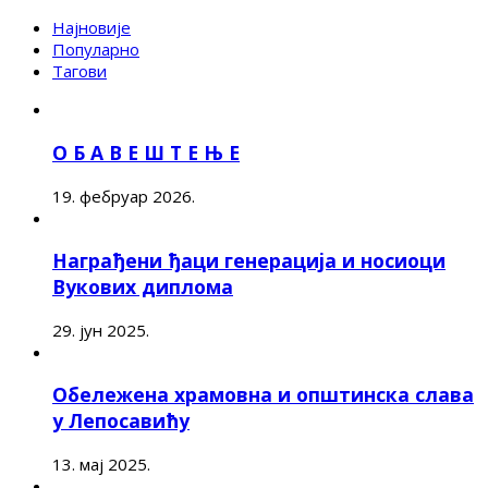
Најновије
Популарно
Тагови
О Б А В Е Ш Т Е Њ Е
19. фебруар 2026.
Награђени ђаци генерација и носиоци
Вукових диплома
29. јун 2025.
Обележена храмовна и општинска слава
у Лепосавићу
13. мај 2025.