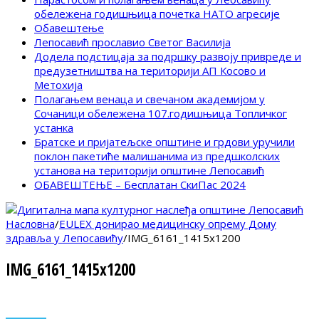
обележена годишњица почетка НАТО агресије
Обавештење
Лепосавић прославио Светог Василија
Додела подстицаја за подршку развоју привреде и
предузетништва на територији АП Косово и
Метохија
Полагањем венаца и свечаном академијом у
Сочаници обележена 107.годишњица Топличког
устанка
Братске и пријатељске општине и грдови уручили
поклон пакетиће малишанима из предшколских
установа на територији општине Лепосавић
ОБАВЕШТЕЊЕ – Бесплатан СкиПас 2024
Насловна
/
EULEX донирао медицинску опрему Дому
здравља у Лепосавићу
/
IMG_6161_1415x1200
IMG_6161_1415x1200