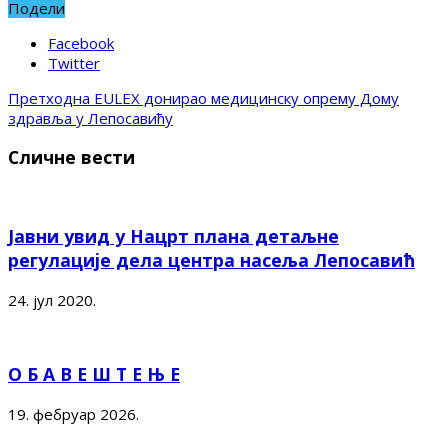
Подели
Facebook
Twitter
Претходна
EULEX донирао медицинску опрему Дому
здравља у Лепосавићу
Сличне вести
Јавни увид у Нацрт плана детаљне
регулације дела центра насеља Лепосавић
24. јул 2020.
О Б А В Е Ш Т Е Њ Е
19. фебруар 2026.