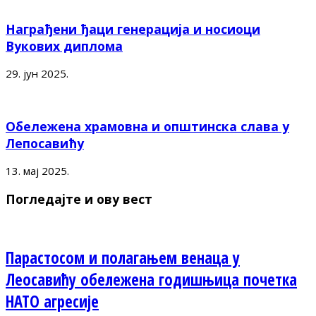
Награђени ђаци генерација и носиоци
Вукових диплома
29. јун 2025.
Обележена храмовна и општинска слава у
Лепосавићу
13. мај 2025.
Погледајте и ову вест
Парастосом и полагањем венаца у
Леосавићу обележена годишњица почетка
НАТО агресије