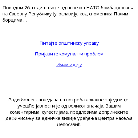
Поводом 26. годишњице од почетка НАТО бомбардовања
на Савезну Републику Југославију, код споменика Палим
борцима …
Питајте општинску управу
Пријавите комунални проблем
Имам идеју
Ради бољег сагледавања потреба локалне заједнице,
учешће јавности је од великог значаја. Вашим
коментарима, сугестијама, предлозима допринесите
дефинисању заједничке визије уређења центра насеља
Лепосавић.