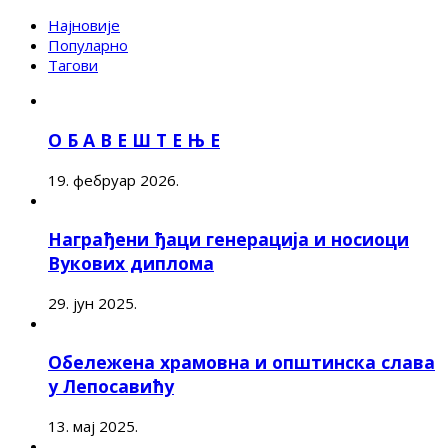
Најновије
Популарно
Тагови
О Б А В Е Ш Т Е Њ Е
19. фебруар 2026.
Награђени ђаци генерација и носиоци
Вукових диплома
29. јун 2025.
Обележена храмовна и општинска слава
у Лепосавићу
13. мај 2025.