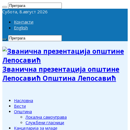
Субота, 8.август 2026
Контакти
English
Званична презентација општине
Лепосавић Општина Лепосавић
Насловна
Вести
Општина
Локална самоуправа
Службени гласници
Канцеларија за младе