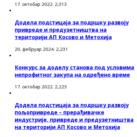
17. октобар 2022.
2,313
Додела подстицаја за подршку развоју
привреде и предузетништва на
територији АП Косово и Метохија
20. фебруар 2024.
2,231
Конкурс за доделу станова под условима
непрофитног закупа на одређено време
17. октобар 2022.
2,223
Додела подстицаја за подршку развоју
пољопривреде – прерађивачке
индустрије, привреде и предузетништва
на територији АП Косово и Метохија