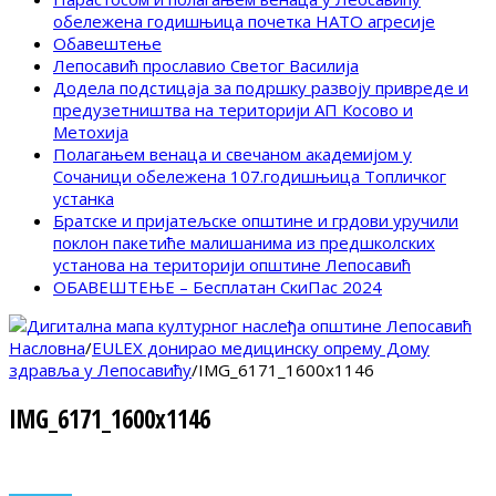
обележена годишњица почетка НАТО агресије
Обавештење
Лепосавић прославио Светог Василија
Додела подстицаја за подршку развоју привреде и
предузетништва на територији АП Косово и
Метохија
Полагањем венаца и свечаном академијом у
Сочаници обележена 107.годишњица Топличког
устанка
Братске и пријатељске општине и грдови уручили
поклон пакетиће малишанима из предшколских
установа на територији општине Лепосавић
ОБАВЕШТЕЊЕ – Бесплатан СкиПас 2024
Насловна
/
EULEX донирао медицинску опрему Дому
здравља у Лепосавићу
/
IMG_6171_1600x1146
IMG_6171_1600x1146