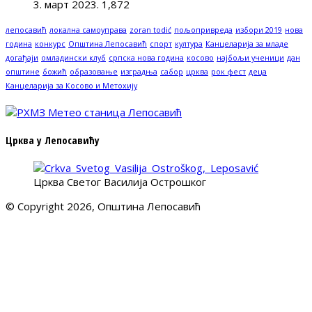
3. март 2023.
1,872
лепосавић
локална самоуправа
zoran todić
пољопривреда
избори 2019
нова
година
конкурс
Општина Лепосавић
спорт
култура
Канцеларија за младе
догађаји
омладински клуб
српска нова година
косово
најбољи ученици
дан
општине
божић
образовање
изградња
сабор
црква
рок фест
деца
Канцеларија за Косово и Метохију
Црква у Лепосавићу
Црква Светог Василија Острошког
© Copyright 2026, Општина Лепосавић