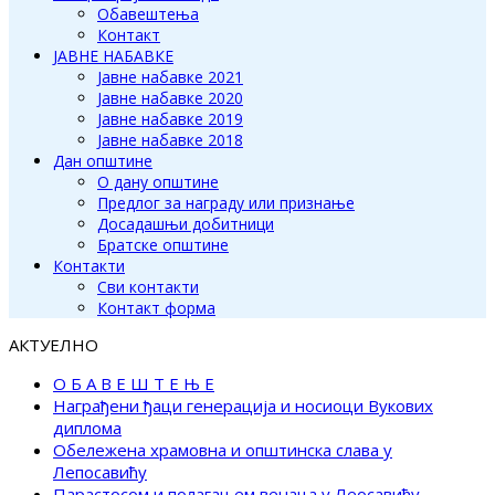
Обавештења
Контакт
ЈАВНЕ НАБАВКЕ
Јавне набавке 2021
Јавне набавке 2020
Јавне набавке 2019
Јавне набавке 2018
Дан општине
О дану општине
Предлог за награду или признање
Досадашњи добитници
Братске општине
Контакти
Сви контакти
Контакт форма
АКТУЕЛНО
О Б А В Е Ш Т Е Њ Е
Награђени ђаци генерација и носиоци Вукових
диплома
Обележена храмовна и општинска слава у
Лепосавићу
Парастосом и полагањем венаца у Леосавићу