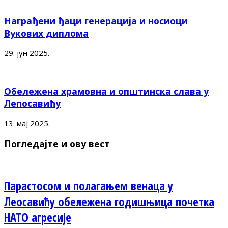
Награђени ђаци генерација и носиоци
Вукових диплома
29. јун 2025.
Обележена храмовна и општинска слава у
Лепосавићу
13. мај 2025.
Погледајте и ову вест
Парастосом и полагањем венаца у
Леосавићу обележена годишњица почетка
НАТО агресије