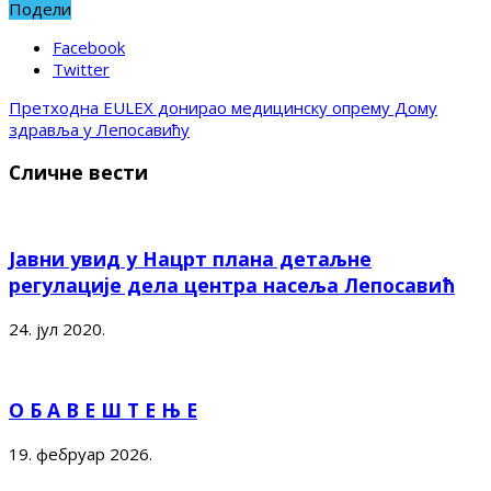
Подели
Facebook
Twitter
Претходна
EULEX донирао медицинску опрему Дому
здравља у Лепосавићу
Сличне вести
Јавни увид у Нацрт плана детаљне
регулације дела центра насеља Лепосавић
24. јул 2020.
О Б А В Е Ш Т Е Њ Е
19. фебруар 2026.