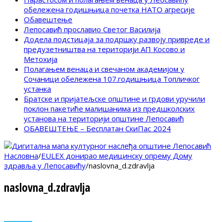
обележена годишњица почетка НАТО агресије
Обавештење
Лепосавић прославио Светог Василија
Додела подстицаја за подршку развоју привреде и
предузетништва на територији АП Косово и
Метохија
Полагањем венаца и свечаном академијом у
Сочаници обележена 107.годишњица Топличког
устанка
Братске и пријатељске општине и грдови уручили
поклон пакетиће малишанима из предшколских
установа на територији општине Лепосавић
ОБАВЕШТЕЊЕ – Бесплатан СкиПас 2024
Насловна
/
EULEX донирао медицинску опрему Дому
здравља у Лепосавићу
/
naslovna_d.zdravlja
naslovna_d.zdravlja