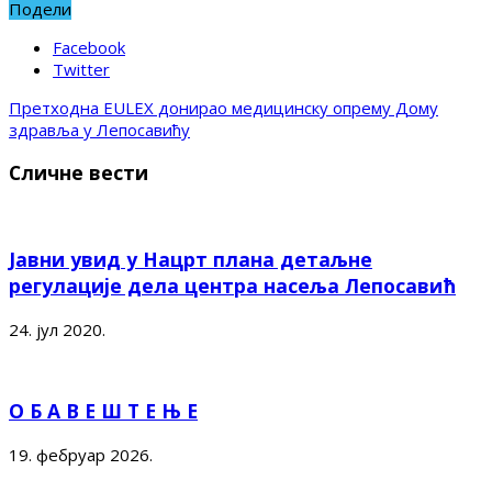
Подели
Facebook
Twitter
Претходна
EULEX донирао медицинску опрему Дому
здравља у Лепосавићу
Сличне вести
Јавни увид у Нацрт плана детаљне
регулације дела центра насеља Лепосавић
24. јул 2020.
О Б А В Е Ш Т Е Њ Е
19. фебруар 2026.