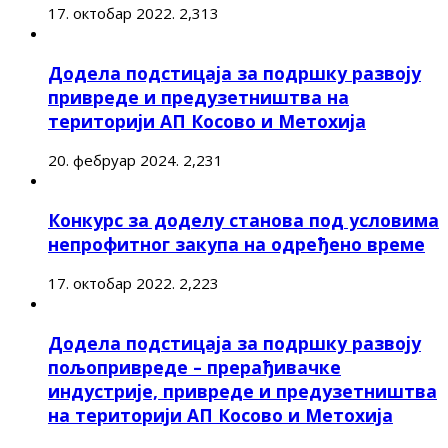
17. октобар 2022.
2,313
Додела подстицаја за подршку развоју
привреде и предузетништва на
територији АП Косово и Метохија
20. фебруар 2024.
2,231
Конкурс за доделу станова под условима
непрофитног закупа на одређено време
17. октобар 2022.
2,223
Додела подстицаја за подршку развоју
пољопривреде – прерађивачке
индустрије, привреде и предузетништва
на територији АП Косово и Метохија