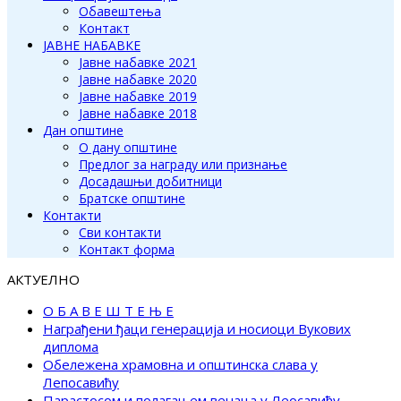
Обавештења
Контакт
ЈАВНЕ НАБАВКЕ
Јавне набавке 2021
Јавне набавке 2020
Јавне набавке 2019
Јавне набавке 2018
Дан општине
О дану општине
Предлог за награду или признање
Досадашњи добитници
Братске општине
Контакти
Сви контакти
Контакт форма
АКТУЕЛНО
О Б А В Е Ш Т Е Њ Е
Награђени ђаци генерација и носиоци Вукових
диплома
Обележена храмовна и општинска слава у
Лепосавићу
Парастосом и полагањем венаца у Леосавићу