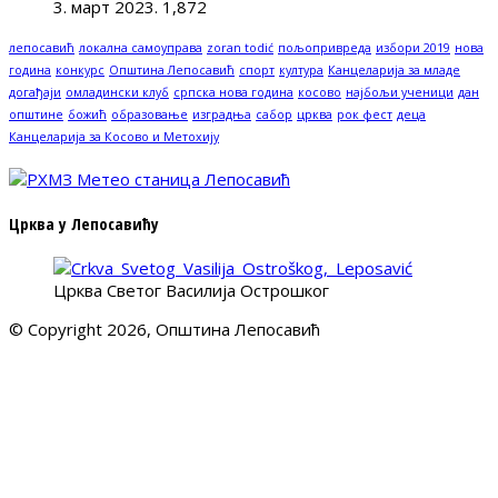
3. март 2023.
1,872
лепосавић
локална самоуправа
zoran todić
пољопривреда
избори 2019
нова
година
конкурс
Општина Лепосавић
спорт
култура
Канцеларија за младе
догађаји
омладински клуб
српска нова година
косово
најбољи ученици
дан
општине
божић
образовање
изградња
сабор
црква
рок фест
деца
Канцеларија за Косово и Метохију
Црква у Лепосавићу
Црква Светог Василија Острошког
© Copyright 2026, Општина Лепосавић