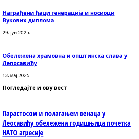
Награђени ђаци генерација и носиоци
Вукових диплома
29. јун 2025.
Обележена храмовна и општинска слава у
Лепосавићу
13. мај 2025.
Погледајте и ову вест
Парастосом и полагањем венаца у
Леосавићу обележена годишњица почетка
НАТО агресије