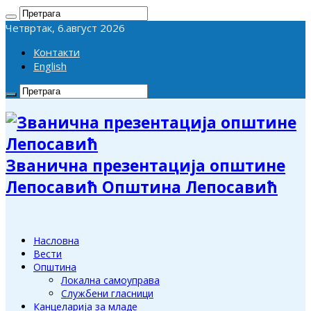
Четвртак, 6.август 2026
Контакти
English
Званична презентација општине
Лепосавић Општина Лепосавић
Насловна
Вести
Општина
Локална самоуправа
Службени гласници
Канцеларија за младе