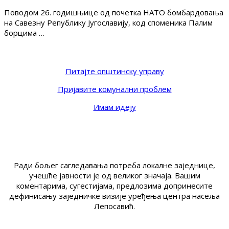
Поводом 26. годишњице од почетка НАТО бомбардовања
на Савезну Републику Југославију, код споменика Палим
борцима …
Питајте општинску управу
Пријавите комунални проблем
Имам идеју
Ради бољег сагледавања потреба локалне заједнице,
учешће јавности је од великог значаја. Вашим
коментарима, сугестијама, предлозима допринесите
дефинисању заједничке визије уређења центра насеља
Лепосавић.