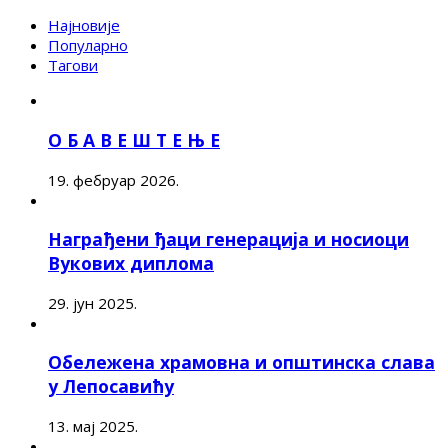
Најновије
Популарно
Тагови
О Б А В Е Ш Т Е Њ Е
19. фебруар 2026.
Награђени ђаци генерација и носиоци
Вукових диплома
29. јун 2025.
Обележена храмовна и општинска слава
у Лепосавићу
13. мај 2025.