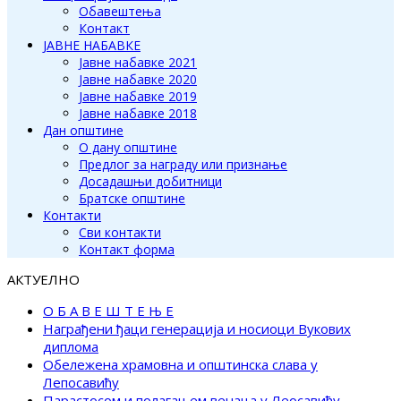
Обавештења
Контакт
ЈАВНЕ НАБАВКЕ
Јавне набавке 2021
Јавне набавке 2020
Јавне набавке 2019
Јавне набавке 2018
Дан општине
О дану општине
Предлог за награду или признање
Досадашњи добитници
Братске општине
Контакти
Сви контакти
Контакт форма
АКТУЕЛНО
О Б А В Е Ш Т Е Њ Е
Награђени ђаци генерација и носиоци Вукових
диплома
Обележена храмовна и општинска слава у
Лепосавићу
Парастосом и полагањем венаца у Леосавићу