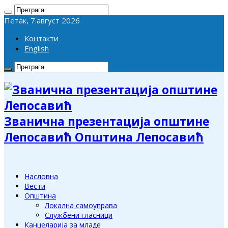
Петак, 7.август 2026
Контакти
English
Званична презентација општине
Лепосавић Општина Лепосавић
Насловна
Вести
Општина
Локална самоуправа
Службени гласници
Канцеларија за младе