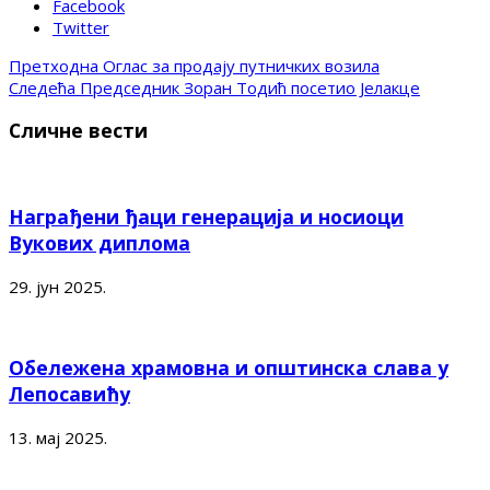
Facebook
Twitter
Претходна
Оглас за продају путничких возила
Следећа
Председник Зоран Тодић посетио Јелакце
Сличне вести
Награђени ђаци генерација и носиоци
Вукових диплома
29. јун 2025.
Обележена храмовна и општинска слава у
Лепосавићу
13. мај 2025.