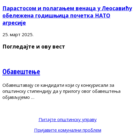
Парастосом и полагањем венаца у Леосавићу
обележена годишњица почетка НАТО
агресије
25. март 2025.
Погледајте и ову вест
Обавештење
Обавештавају се кандидати који су конкурисали за
општинску стипендију да у прилогу овог обавештења
објављујемо …
Питајте општинску управу
Пријавите комунални проблем