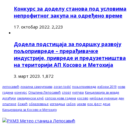
Конкурс за доделу станова под условима
непрофитног закупа на одређено време
17. октобар 2022.
2,223
Додела подстицаја за подршку развоју
пољопривреде – прерађивачке
индустрије, привреде и предузетништва
на територији АП Косово и Метохија
3. март 2023.
1,872
лепосавић
локална самоуправа
zoran todić
пољопривреда
избори 2019
нова
година
конкурс
Општина Лепосавић
спорт
култура
Канцеларија за младе
догађаји
омладински клуб
српска нова година
косово
најбољи ученици
дан
општине
божић
образовање
изградња
сабор
црква
рок фест
деца
Канцеларија за Косово и Метохију