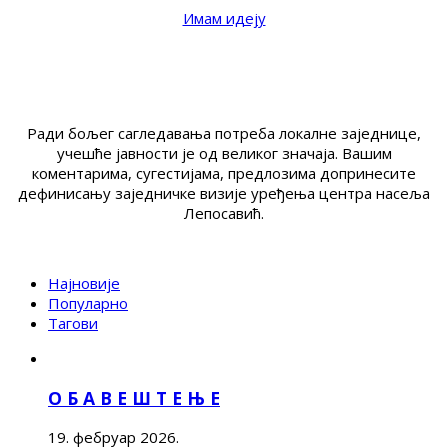
Имам идеју
Ради бољег сагледавања потреба локалне заједнице,
учешће јавности је од великог значаја. Вашим
коментарима, сугестијама, предлозима допринесите
дефинисању заједничке визије уређења центра насеља
Лепосавић.
Најновије
Популарно
Тагови
О Б А В Е Ш Т Е Њ Е
19. фебруар 2026.