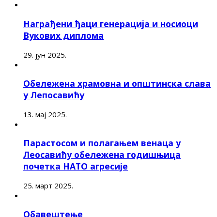
Награђени ђаци генерација и носиоци
Вукових диплома
29. јун 2025.
Обележена храмовна и општинска слава
у Лепосавићу
13. мај 2025.
Парастосом и полагањем венаца у
Леосавићу обележена годишњица
почетка НАТО агресије
25. март 2025.
Обавештење