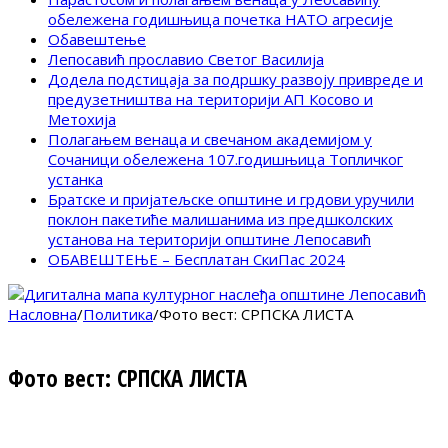
обележена годишњица почетка НАТО агресије
Обавештење
Лепосавић прославио Светог Василија
Додела подстицаја за подршку развоју привреде и
предузетништва на територији АП Косово и
Метохија
Полагањем венаца и свечаном академијом у
Сочаници обележена 107.годишњица Топличког
устанка
Братске и пријатељске општине и грдови уручили
поклон пакетиће малишанима из предшколских
установа на територији општине Лепосавић
ОБАВЕШТЕЊЕ – Бесплатан СкиПас 2024
Насловна
/
Политика
/
Фото вест: СРПСКА ЛИСТА
Фото вест: СРПСКА ЛИСТА