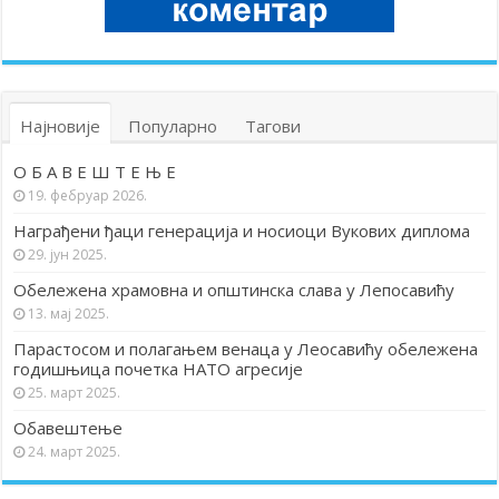
Најновије
Популарно
Тагови
О Б А В Е Ш Т Е Њ Е
19. фебруар 2026.
Награђени ђаци генерација и носиоци Вукових диплома
29. јун 2025.
Обележена храмовна и општинска слава у Лепосавићу
13. мај 2025.
Парастосом и полагањем венаца у Леосавићу обележена
годишњица почетка НАТО агресије
25. март 2025.
Обавештење
24. март 2025.