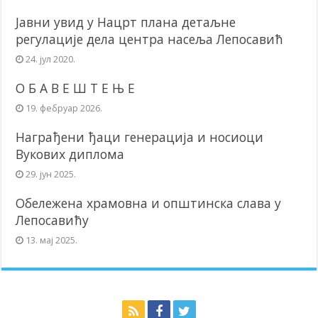
Јавни увид у Нацрт плана детаљне
регулације дела центра насеља Лепосавић
24. јул 2020.
О Б А В Е Ш Т Е Њ Е
19. фебруар 2026.
Награђени ђаци генерација и носиоци
Вукових диплома
29. јун 2025.
Обележена храмовна и општинска слава у
Лепосавићу
13. мај 2025.