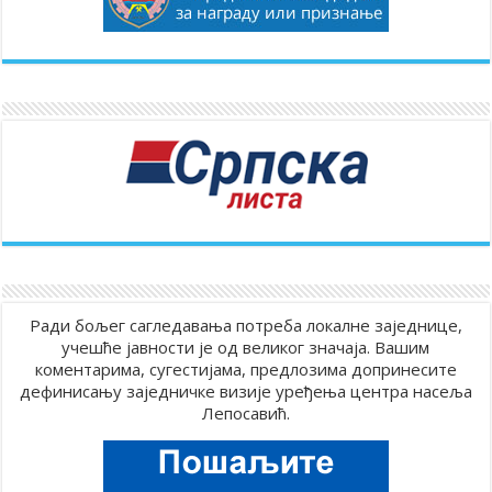
Ради бољег сагледавања потреба локалне заједнице,
учешће јавности је од великог значаја. Вашим
коментарима, сугестијама, предлозима допринесите
дефинисању заједничке визије уређења центра насеља
Лепосавић.