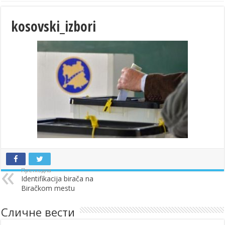
kosovski_izbori
Претходна
Identifikacija birača na
Biračkom mestu
Сличне вести