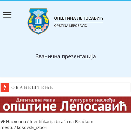
О Б А В Е Ш Т Е Њ Е
Насловна
/
Identifikacija birača na Biračkom
mestu
/
kosovski_izbori