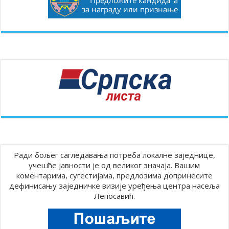
Ради бољег сагледавања потреба локалне заједнице,
учешће јавности је од великог значаја. Вашим
коментарима, сугестијама, предлозима допринесите
дефинисању заједничке визије уређења центра насеља
Лепосавић.