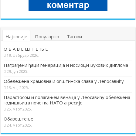
Најновије
Популарно
Тагови
О Б А В Е Ш Т Е Њ Е
19. фебруар 2026.
Награђени ђаци генерација и носиоци Вукових диплома
29. јун 2025.
Обележена храмовна и општинска слава у Лепосавићу
13. мај 2025.
Парастосом и полагањем венаца у Леосавићу обележена
годишњица почетка НАТО агресије
25. март 2025.
Обавештење
24. март 2025.