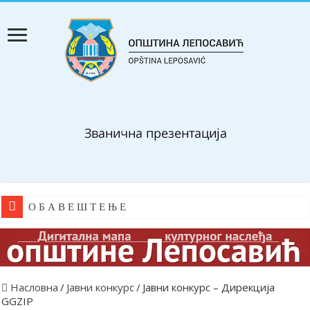
О Б А В Е Ш Т Е Њ Е
Насловна
/
Јавни конкурс
/
Јавни конкурс – Дирекција
GGZIP