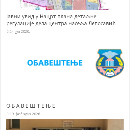
Јавни увид у Нацрт плана детаљне
регулације дела центра насеља Лепосавић
24. јул 2020.
О Б А В Е Ш Т Е Њ Е
19. фебруар 2026.