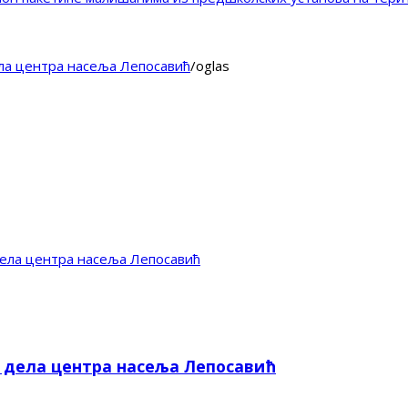
ела центра насеља Лепосавић
/
oglas
дела центра насеља Лепосавић
е дела центра насеља Лепосавић