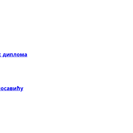
х диплома
посавићу