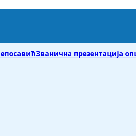
Званична презентација о