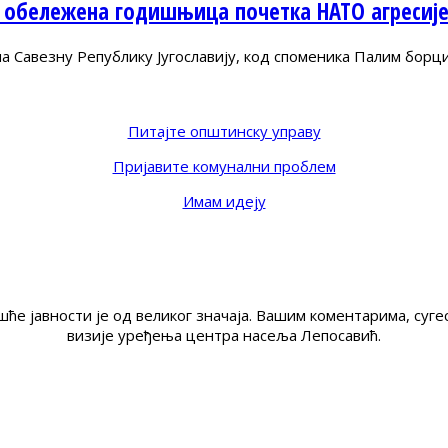
 обележена годишњица почетка НАТО агресиј
Савезну Републику Југославију, код споменика Палим борц
Питајте општинску управу
Пријавите комунални проблем
Имам идеју
ће јавности је од великог значаја. Вашим коментарима, су
визије уређења центра насеља Лепосавић.