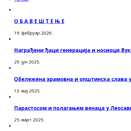
О Б А В Е Ш Т Е Њ Е
19. фебруар 2026.
Награђени ђаци генерација и носиоци Ву
29. јун 2025.
Обележена храмовна и општинска слава 
13. мај 2025.
Парастосом и полагањем венаца у Леоса
25. март 2025.