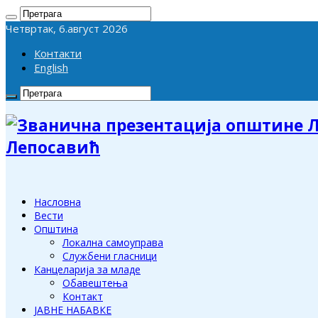
Четвртак, 6.август 2026
Контакти
English
Лепосавић
Насловна
Вести
Општина
Локална самоуправа
Службени гласници
Канцеларија за младе
Обавештења
Контакт
ЈАВНЕ НАБАВКЕ