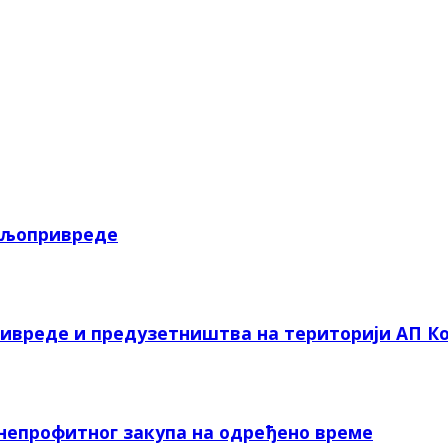
пољопривреде
ривреде и предузетништва на територији АП Ко
 непрофитног закупа на одређено време