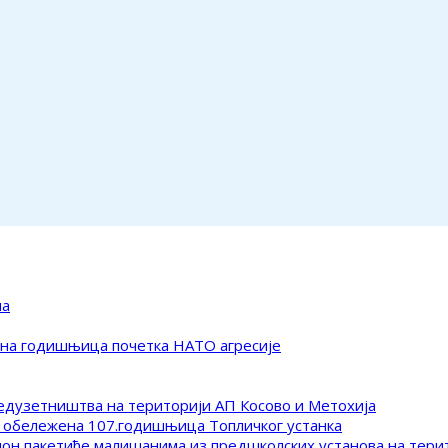
ма
ена годишњица почетка НАТО агресије
редузетништва на територији АП Косово и Метохија
 обележена 107.годишњица Топличког устанка
клон пакетиће малишанима из предшколских установа на тер