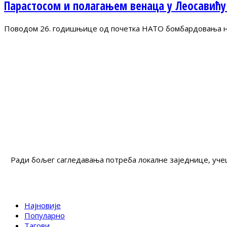
Парастосом и полагањем венаца у Леосавићу
Поводом 26. годишњице од почетка НАТО бомбардовања на 
Ради бољег сагледавања потреба локалне заједнице, учеш
Најновије
Популарно
Тагови