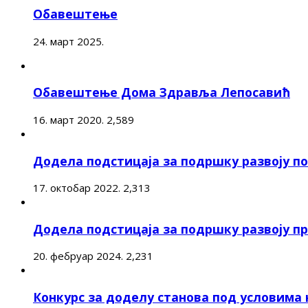
Обавештење
24. март 2025.
Обавештење Дома Здравља Лепосавић
16. март 2020.
2,589
Додела подстицаја за подршку развоју 
17. октобар 2022.
2,313
Додела подстицаја за подршку развоју п
20. фебруар 2024.
2,231
Конкурс за доделу станова под условима