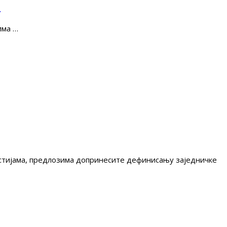
е
има …
гестијама, предлозима допринесите дефинисању заједничке