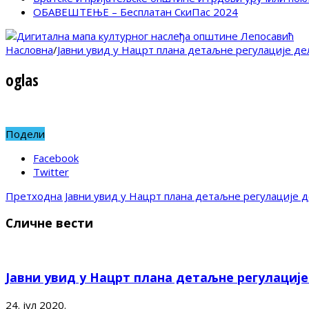
ОБАВЕШТЕЊЕ – Бесплатан СкиПас 2024
Насловна
/
Јавни увид у Нацрт плана детаљне регулације д
oglas
Подели
Facebook
Twitter
Претходна
Јавни увид у Нацрт плана детаљне регулације 
Сличне вести
Јавни увид у Нацрт плана детаљне регулациј
24. јул 2020.