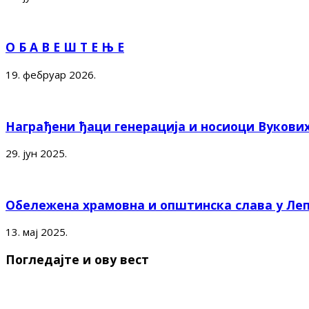
О Б А В Е Ш Т Е Њ Е
19. фебруар 2026.
Награђени ђаци генерација и носиоци Вукови
29. јун 2025.
Обележена храмовна и општинска слава у Ле
13. мај 2025.
Погледајте и ову вест