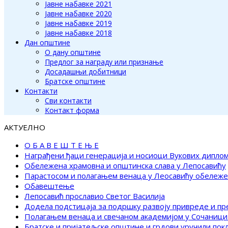
Јавне набавке 2021
Јавне набавке 2020
Јавне набавке 2019
Јавне набавке 2018
Дан општине
О дану општине
Предлог за награду или признање
Досадашњи добитници
Братске општине
Контакти
Сви контакти
Контакт форма
АКТУЕЛНО
О Б А В Е Ш Т Е Њ Е
Награђени ђаци генерација и носиоци Вукових дипло
Обележена храмовна и општинска слава у Лепосавићу
Парастосом и полагањем венаца у Леосавићу обележ
Обавештење
Лепосавић прославио Светог Василија
Додела подстицаја за подршку развоју привреде и п
Полагањем венаца и свечаном академијом у Сочаници
Братске и пријатељске општине и грдови уручили по