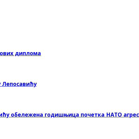
кових диплома
у Лепосавићу
вићу обележена годишњица почетка НАТО агрес