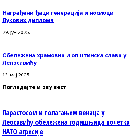
Награђени ђаци генерација и носиоци
Вукових диплома
29. јун 2025.
Обележена храмовна и општинска слава у
Лепосавићу
13. мај 2025.
Погледајте и ову вест
Парастосом и полагањем венаца у
Леосавићу обележена годишњица почетка
НАТО агресије