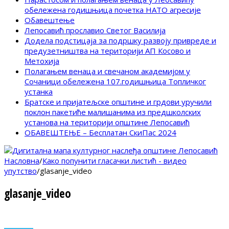
обележена годишњица почетка НАТО агресије
Обавештење
Лепосавић прославио Светог Василија
Додела подстицаја за подршку развоју привреде и
предузетништва на територији АП Косово и
Метохија
Полагањем венаца и свечаном академијом у
Сочаници обележена 107.годишњица Топличког
устанка
Братске и пријатељске општине и грдови уручили
поклон пакетиће малишанима из предшколских
установа на територији општине Лепосавић
ОБАВЕШТЕЊЕ – Бесплатан СкиПас 2024
Насловна
/
Како попунити гласачки листић - видео
упутство
/
glasanje_video
glasanje_video