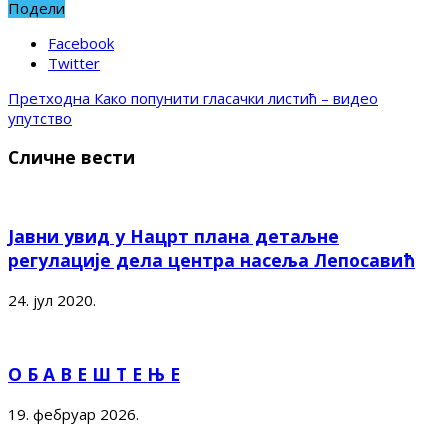
Подели
Facebook
Twitter
Претходна
Како попунити гласачки листић – видео
упутство
Сличне вести
Јавни увид у Нацрт плана детаљне
регулације дела центра насеља Лепосавић
24. јул 2020.
О Б А В Е Ш Т Е Њ Е
19. фебруар 2026.