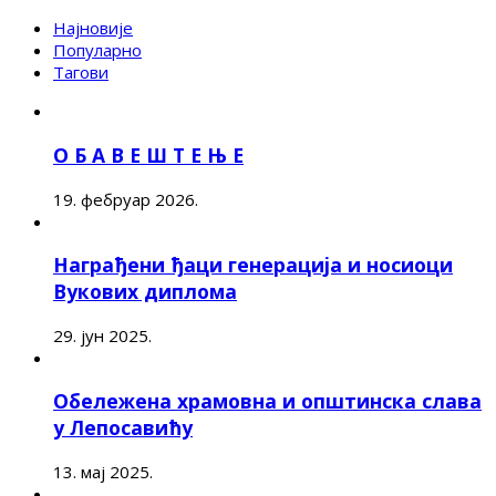
Најновије
Популарно
Тагови
О Б А В Е Ш Т Е Њ Е
19. фебруар 2026.
Награђени ђаци генерација и носиоци
Вукових диплома
29. јун 2025.
Обележена храмовна и општинска слава
у Лепосавићу
13. мај 2025.