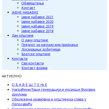
Обавештења
Контакт
ЈАВНЕ НАБАВКЕ
Јавне набавке 2021
Јавне набавке 2020
Јавне набавке 2019
Јавне набавке 2018
Дан општине
О дану општине
Предлог за награду или признање
Досадашњи добитници
Братске општине
Контакти
Сви контакти
Контакт форма
АКТУЕЛНО
О Б А В Е Ш Т Е Њ Е
Награђени ђаци генерација и носиоци Вукових
диплома
Обележена храмовна и општинска слава у
Лепосавићу
Парастосом и полагањем венаца у Леосавићу