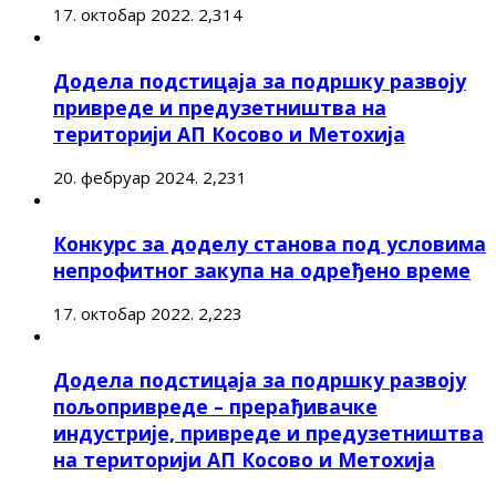
17. октобар 2022.
2,314
Додела подстицаја за подршку развоју
привреде и предузетништва на
територији АП Косово и Метохија
20. фебруар 2024.
2,231
Конкурс за доделу станова под условима
непрофитног закупа на одређено време
17. октобар 2022.
2,223
Додела подстицаја за подршку развоју
пољопривреде – прерађивачке
индустрије, привреде и предузетништва
на територији АП Косово и Метохија