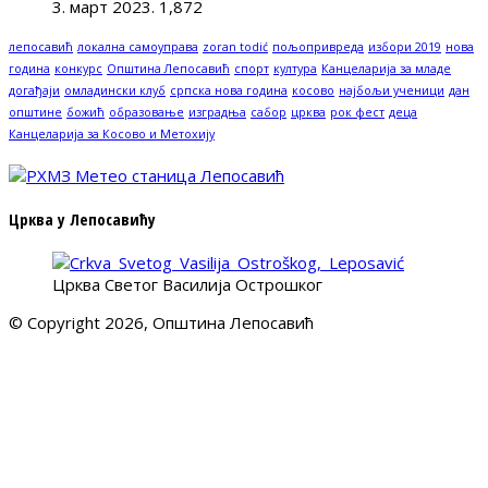
3. март 2023.
1,872
лепосавић
локална самоуправа
zoran todić
пољопривреда
избори 2019
нова
година
конкурс
Општина Лепосавић
спорт
култура
Канцеларија за младе
догађаји
омладински клуб
српска нова година
косово
најбољи ученици
дан
општине
божић
образовање
изградња
сабор
црква
рок фест
деца
Канцеларија за Косово и Метохију
Црква у Лепосавићу
Црква Светог Василија Острошког
© Copyright 2026, Општина Лепосавић