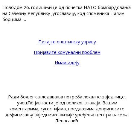
Поводом 26. годишњице од почетка НАТО бомбардовања
на Савезну Републику Југославију, код споменика Палим
борцима …
Питајте општинску управу
Пријавите комунални проблем
Имам идеју
Ради бољег сагледавања потреба локалне заједнице,
учешће јавности је од великог значаја. Вашим
коментарима, сугестијама, предлозима допринесите
дефинисању заједничке визије уређења центра насеља
Лепосавић.