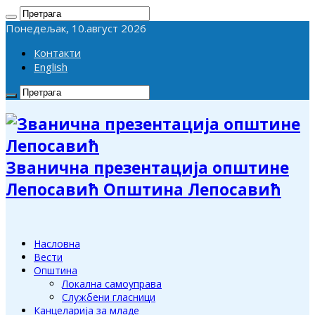
Понедељак, 10.август 2026
Контакти
English
Званична презентација општине
Лепосавић Општина Лепосавић
Насловна
Вести
Општина
Локална самоуправа
Службени гласници
Канцеларија за младе