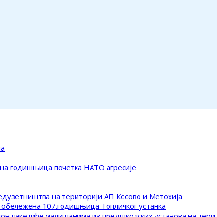
ма
ена годишњица почетка НАТО агресије
редузетништва на територији АП Косово и Метохија
 обележена 107.годишњица Топличког устанка
клон пакетиће малишанима из предшколских установа на тер