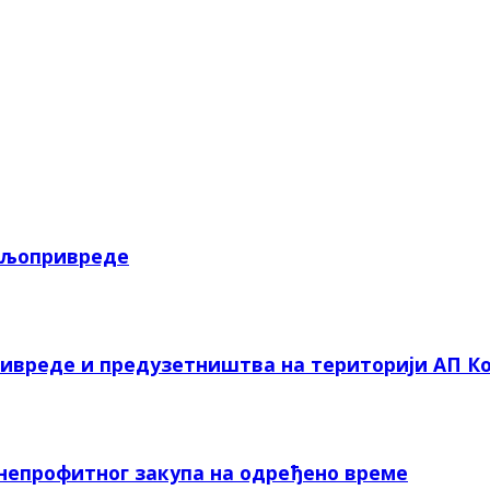
пољопривреде
ривреде и предузетништва на територији АП Ко
 непрофитног закупа на одређено време