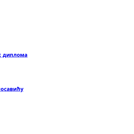
х диплома
посавићу