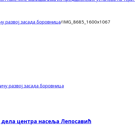
чу развој засада боровницa
/
IMG_8685_1600x1067
ичу развој засада боровницa
е дела центра насеља Лепосавић