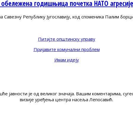
 обележена годишњица почетка НАТО агресиј
Савезну Републику Југославију, код споменика Палим борц
Питајте општинску управу
Пријавите комунални проблем
Имам идеју
ће јавности је од великог значаја. Вашим коментарима, су
визије уређења центра насеља Лепосавић.