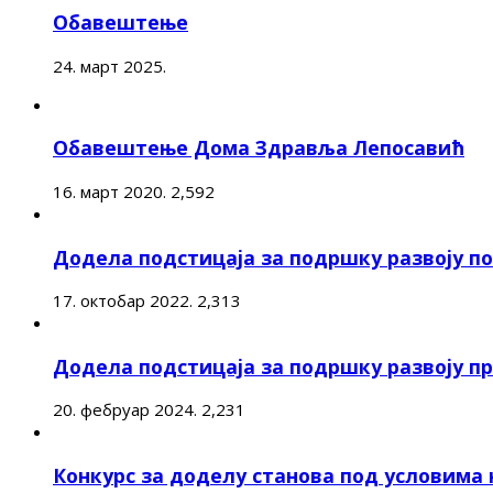
Обавештење
24. март 2025.
Обавештење Дома Здравља Лепосавић
16. март 2020.
2,592
Додела подстицаја за подршку развоју 
17. октобар 2022.
2,313
Додела подстицаја за подршку развоју п
20. фебруар 2024.
2,231
Конкурс за доделу станова под условима