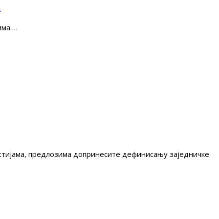
е
има …
гестијама, предлозима допринесите дефинисању заједничке