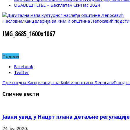
ОБАВЕШТЕЊЕ – Бесплатан СкиПас 2024
Насловна
/
Канцеларија за КиМ и општина Лепосавић подсти
IMG_8685_1600x1067
Подели
Facebook
Twitter
Претходна
Канцеларија за КиМ и општина Лепосавић подст
Сличне вести
Јавни увид у Нацрт плана детаљне регулациј
24. јул 2020.