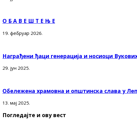
О Б А В Е Ш Т Е Њ Е
19. фебруар 2026.
Награђени ђаци генерација и носиоци Вукови
29. јун 2025.
Обележена храмовна и општинска слава у Ле
13. мај 2025.
Погледајте и ову вест