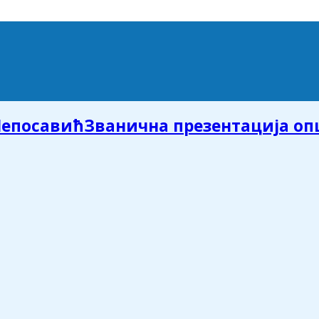
Званична презентација о