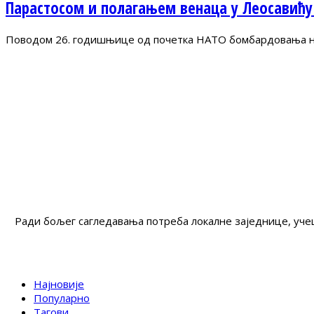
Парастосом и полагањем венаца у Леосавићу
Поводом 26. годишњице од почетка НАТО бомбардовања на 
Ради бољег сагледавања потреба локалне заједнице, учеш
Најновије
Популарно
Тагови