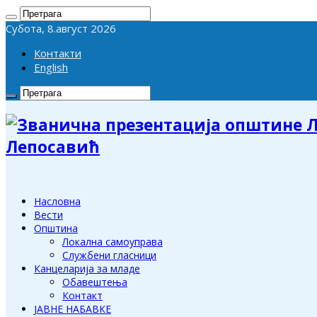
Субота, 8.август 2026
Контакти
English
Лепосавић
Насловна
Вести
Општина
Локална самоуправа
Службени гласници
Канцеларија за младе
Обавештења
Контакт
ЈАВНЕ НАБАВКЕ