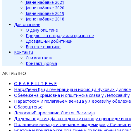
Јавне набавке 2021
Јавне набавке 2020
Јавне набавке 2019
Јавне набавке 2018
Дан општине
О дану општине
Предлог за награду или признање
Досадашњи добитници
Братске општине
Контакти
Сви контакти
Контакт форма
АКТУЕЛНО
О Б А В Е Ш Т Е Њ Е
Награђени ђаци генерација и носиоци Вукових дипло
Обележена храмовна и општинска слава у Лепосавићу
Парастосом и полагањем венаца у Леосавићу обележ
Обавештење
Лепосавић прославио Светог Василија
Додела подстицаја за подршку развоју привреде и п
Полагањем венаца и свечаном академијом у Сочаници
Братске и пријатељске општине и грдови уручили по