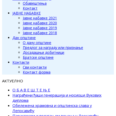
Обавештења
Контакт
ЈАВНЕ НАБАВКЕ
Јавне набавке 2021
Јавне набавке 2020
Јавне набавке 2019
Јавне набавке 2018
Дан општине
О дану општине
Предлог за награду или признање
Досадашњи добитници
Братске општине
Контакти
Сви контакти
Контакт форма
АКТУЕЛНО
О Б А В Е Ш Т Е Њ Е
Награђени ђаци генерација и носиоци Вукових
диплома
Обележена храмовна и општинска слава у
Лепосавићу
Парастосом и полагањем венаца у Леосавићу