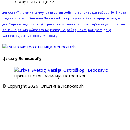
3. март 2023.
1,872
лепосавић
локална самоуправа
zoran todić
пољопривреда
избори 2019
нова
година
конкурс
Општина Лепосавић
спорт
култура
Канцеларија за младе
догађаји
омладински клуб
српска нова година
косово
најбољи ученици
дан
општине
божић
образовање
изградња
сабор
црква
рок фест
деца
Канцеларија за Косово и Метохију
Црква у Лепосавићу
Црква Светог Василија Острошког
© Copyright 2026, Општина Лепосавић