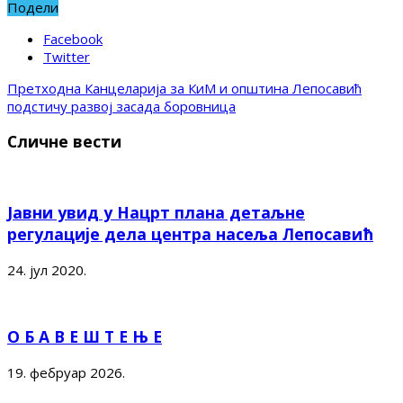
Подели
Facebook
Twitter
Претходна
Канцеларија за КиМ и општина Лепосавић
подстичу развој засада боровницa
Сличне вести
Јавни увид у Нацрт плана детаљне
регулације дела центра насеља Лепосавић
24. јул 2020.
О Б А В Е Ш Т Е Њ Е
19. фебруар 2026.