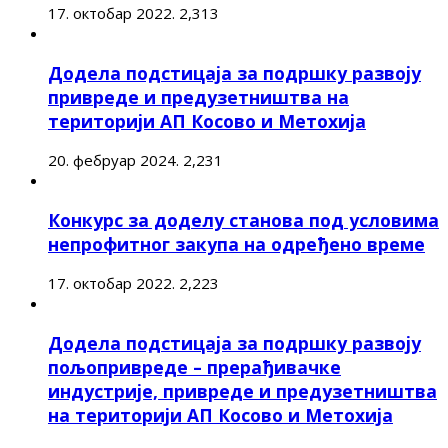
17. октобар 2022.
2,313
Додела подстицаја за подршку развоју
привреде и предузетништва на
територији АП Косово и Метохија
20. фебруар 2024.
2,231
Конкурс за доделу станова под условима
непрофитног закупа на одређено време
17. октобар 2022.
2,223
Додела подстицаја за подршку развоју
пољопривреде – прерађивачке
индустрије, привреде и предузетништва
на територији АП Косово и Метохија