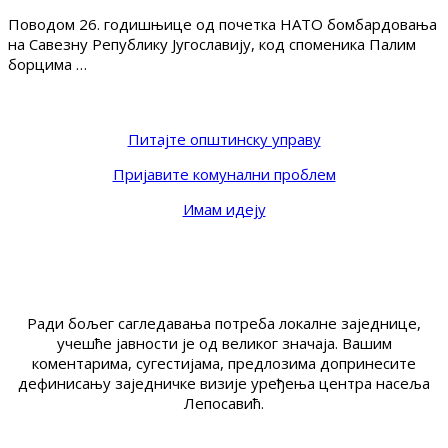
Поводом 26. годишњице од почетка НАТО бомбардовања
на Савезну Републику Југославију, код споменика Палим
борцима …
Питајте општинску управу
Пријавите комунални проблем
Имам идеју
Ради бољег сагледавања потреба локалне заједнице,
учешће јавности је од великог значаја. Вашим
коментарима, сугестијама, предлозима допринесите
дефинисању заједничке визије уређења центра насеља
Лепосавић.