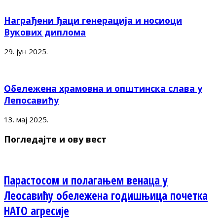
Награђени ђаци генерација и носиоци
Вукових диплома
29. јун 2025.
Обележена храмовна и општинска слава у
Лепосавићу
13. мај 2025.
Погледајте и ову вест
Парастосом и полагањем венаца у
Леосавићу обележена годишњица почетка
НАТО агресије