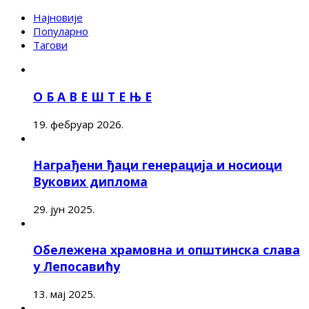
Најновије
Популарно
Тагови
О Б А В Е Ш Т Е Њ Е
19. фебруар 2026.
Награђени ђаци генерација и носиоци
Вукових диплома
29. јун 2025.
Обележена храмовна и општинска слава
у Лепосавићу
13. мај 2025.