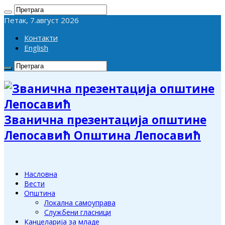
Петак, 7.август 2026
Контакти
English
Званична презентација општине
Лепосавић Општина Лепосавић
Насловна
Вести
Општина
Локална самоуправа
Службени гласници
Канцеларија за младе