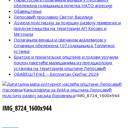
обележена годишњица почетка НАТО агресије
Обавештење
Лепосавић прославио Светог Василија
Додела подстицаја за подршку развоју привреде и
предузетништва на територији АП Косово и
Метохија
Полагањем венаца и свечаном академијом у
Сочаници обележена 107.годишњица Топличког
устанка
Братске и пријатељске општине и грдови уручили
поклон пакетиће малишанима из предшколских
установа на територији општине Лепосавић
ОБАВЕШТЕЊЕ – Бесплатан СкиПас 2024
Насловна
/
Канцеларија за КиМ и општина Лепосавић
подстичу развој засада боровницa
/
IMG_8724_1600x944
IMG_8724_1600x944