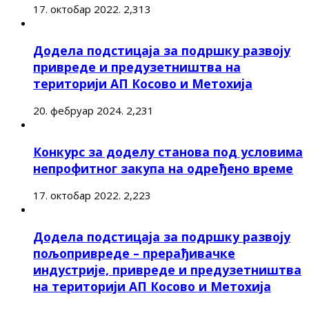
17. октобар 2022.
2,313
Додела подстицаја за подршку развоју
привреде и предузетништва на
територији АП Косово и Метохија
20. фебруар 2024.
2,231
Конкурс за доделу станова под условима
непрофитног закупа на одређено време
17. октобар 2022.
2,223
Додела подстицаја за подршку развоју
пољопривреде – прерађивачке
индустрије, привреде и предузетништва
на територији АП Косово и Метохија