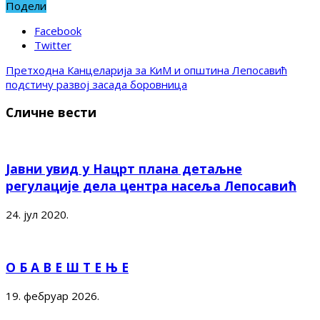
Подели
Facebook
Twitter
Претходна
Канцеларија за КиМ и општина Лепосавић
подстичу развој засада боровницa
Сличне вести
Јавни увид у Нацрт плана детаљне
регулације дела центра насеља Лепосавић
24. јул 2020.
О Б А В Е Ш Т Е Њ Е
19. фебруар 2026.