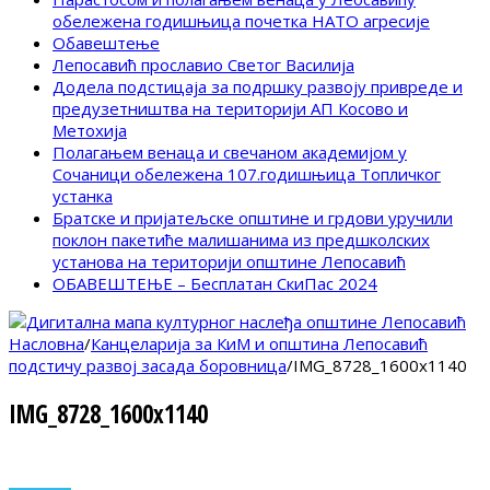
обележена годишњица почетка НАТО агресије
Обавештење
Лепосавић прославио Светог Василија
Додела подстицаја за подршку развоју привреде и
предузетништва на територији АП Косово и
Метохија
Полагањем венаца и свечаном академијом у
Сочаници обележена 107.годишњица Топличког
устанка
Братске и пријатељске општине и грдови уручили
поклон пакетиће малишанима из предшколских
установа на територији општине Лепосавић
ОБАВЕШТЕЊЕ – Бесплатан СкиПас 2024
Насловна
/
Канцеларија за КиМ и општина Лепосавић
подстичу развој засада боровницa
/
IMG_8728_1600x1140
IMG_8728_1600x1140