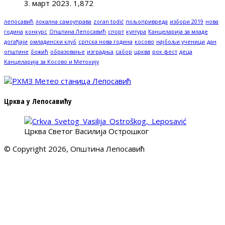
3. март 2023.
1,872
лепосавић
локална самоуправа
zoran todić
пољопривреда
избори 2019
нова
година
конкурс
Општина Лепосавић
спорт
култура
Канцеларија за младе
догађаји
омладински клуб
српска нова година
косово
најбољи ученици
дан
општине
божић
образовање
изградња
сабор
црква
рок фест
деца
Канцеларија за Косово и Метохију
Црква у Лепосавићу
Црква Светог Василија Острошког
© Copyright 2026, Општина Лепосавић