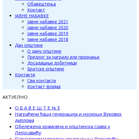
Обавештења
Контакт
ЈАВНЕ НАБАВКЕ
Јавне набавке 2021
Јавне набавке 2020
Јавне набавке 2019
Јавне набавке 2018
Дан општине
О дану општине
Предлог за награду или признање
Досадашњи добитници
Братске општине
Контакти
Сви контакти
Контакт форма
АКТУЕЛНО
О Б А В Е Ш Т Е Њ Е
Награђени ђаци генерација и носиоци Вукових
диплома
Обележена храмовна и општинска слава у
Лепосавићу
Парастосом и полагањем венаца у Леосавићу