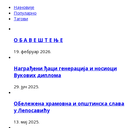
Најновије
Популарно
Тагови
О Б А В Е Ш Т Е Њ Е
19. фебруар 2026.
Награђени ђаци генерација и носиоци
Вукових диплома
29. јун 2025.
Обележена храмовна и општинска слава
у Лепосавићу
13. мај 2025.