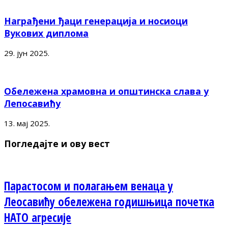
Награђени ђаци генерација и носиоци
Вукових диплома
29. јун 2025.
Обележена храмовна и општинска слава у
Лепосавићу
13. мај 2025.
Погледајте и ову вест
Парастосом и полагањем венаца у
Леосавићу обележена годишњица почетка
НАТО агресије