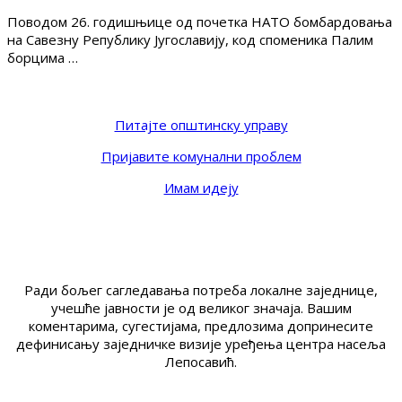
Поводом 26. годишњице од почетка НАТО бомбардовања
на Савезну Републику Југославију, код споменика Палим
борцима …
Питајте општинску управу
Пријавите комунални проблем
Имам идеју
Ради бољег сагледавања потреба локалне заједнице,
учешће јавности је од великог значаја. Вашим
коментарима, сугестијама, предлозима допринесите
дефинисању заједничке визије уређења центра насеља
Лепосавић.