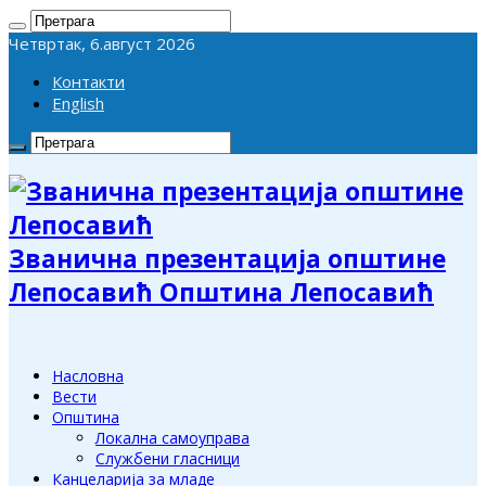
Четвртак, 6.август 2026
Контакти
English
Званична презентација општине
Лепосавић Општина Лепосавић
Насловна
Вести
Општина
Локална самоуправа
Службени гласници
Канцеларија за младе