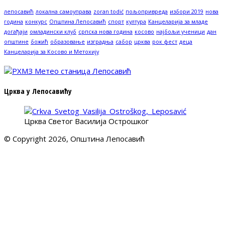
лепосавић
локална самоуправа
zoran todić
пољопривреда
избори 2019
нова
година
конкурс
Општина Лепосавић
спорт
култура
Канцеларија за младе
догађаји
омладински клуб
српска нова година
косово
најбољи ученици
дан
општине
божић
образовање
изградња
сабор
црква
рок фест
деца
Канцеларија за Косово и Метохију
Црква у Лепосавићу
Црква Светог Василија Острошког
© Copyright 2026, Општина Лепосавић