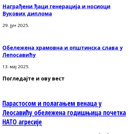
Награђени ђаци генерација и носиоци
Вукових диплома
29. јун 2025.
Обележена храмовна и општинска слава у
Лепосавићу
13. мај 2025.
Погледајте и ову вест
Парастосом и полагањем венаца у
Леосавићу обележена годишњица почетка
НАТО агресије