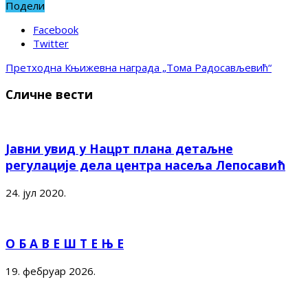
Подели
Facebook
Twitter
Претходна
Књижевна награда „Тома Радосављевић“
Сличне вести
Јавни увид у Нацрт плана детаљне
регулације дела центра насеља Лепосавић
24. јул 2020.
О Б А В Е Ш Т Е Њ Е
19. фебруар 2026.