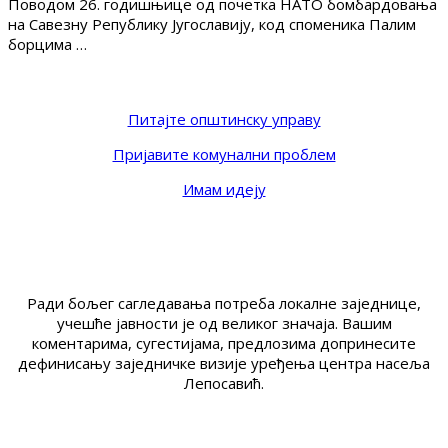
Поводом 26. годишњице од почетка НАТО бомбардовања
на Савезну Републику Југославију, код споменика Палим
борцима …
Питајте општинску управу
Пријавите комунални проблем
Имам идеју
Ради бољег сагледавања потреба локалне заједнице,
учешће јавности је од великог значаја. Вашим
коментарима, сугестијама, предлозима допринесите
дефинисању заједничке визије уређења центра насеља
Лепосавић.