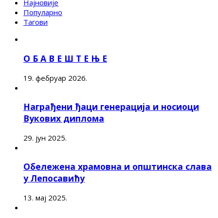
Најновије
Популарно
Тагови
О Б А В Е Ш Т Е Њ Е
19. фебруар 2026.
Награђени ђаци генерација и носиоци
Вукових диплома
29. јун 2025.
Обележена храмовна и општинска слава
у Лепосавићу
13. мај 2025.