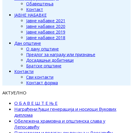
Обавештења
Контакт
ЈАВНЕ НАБАВКЕ
Јавне набавке 2021
Јавне набавке 2020
Јавне набавке 2019
Јавне набавке 2018
Дан општине
О дану општине
Предлог за награду или признање
Досадашњи добитници
Братске општине
Контакти
Сви контакти
Контакт форма
АКТУЕЛНО
О Б А В Е Ш Т Е Њ Е
Награђени ђаци генерација и носиоци Вукових
диплома
Обележена храмовна и општинска слава у
Лепосавићу
Парастосом и полагањем венаца у Леосавићу