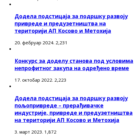
Додела подстицаја за подршку развоју
привреде и предузетништва на
територији АП Косово и Метохија
20. фебруар 2024.
2,231
Конкурс за доделу станова под условима
непрофитног закупа на одређено време
17. октобар 2022.
2,223
Додела подстицаја за подршку развоју
пољопривреде – прерађивачке
индустрије, привреде и предузетништва
на територији АП Косово и Метохија
3. март 2023.
1,872