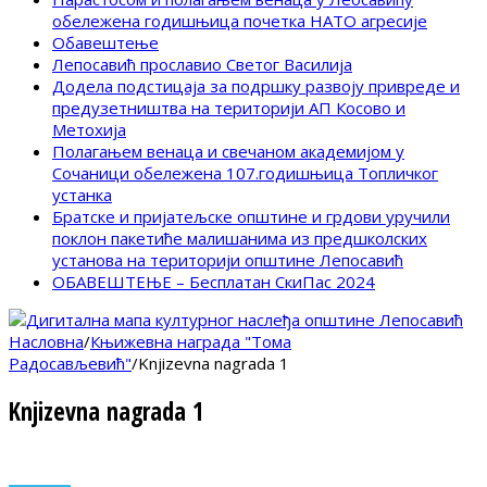
обележена годишњица почетка НАТО агресије
Обавештење
Лепосавић прославио Светог Василија
Додела подстицаја за подршку развоју привреде и
предузетништва на територији АП Косово и
Метохија
Полагањем венаца и свечаном академијом у
Сочаници обележена 107.годишњица Топличког
устанка
Братске и пријатељске општине и грдови уручили
поклон пакетиће малишанима из предшколских
установа на територији општине Лепосавић
ОБАВЕШТЕЊЕ – Бесплатан СкиПас 2024
Насловна
/
Књижевна награда "Тома
Радосављевић"
/
Knjizevna nagrada 1
Knjizevna nagrada 1