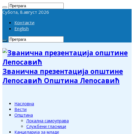
Субота, 8.август 2026
Контакти
English
Званична презентација општине
Лепосавић Општина Лепосавић
Насловна
Вести
Општина
Локална самоуправа
Службени гласници
Канцеларија за младе