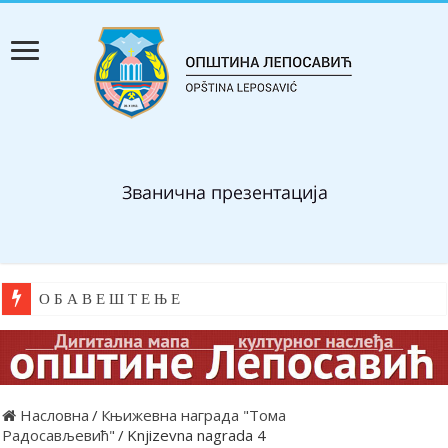
О Б А В Е Ш Т Е Њ Е
Насловна
/
Књижевна награда "Тома
Радосављевић"
/
Knjizevna nagrada 4