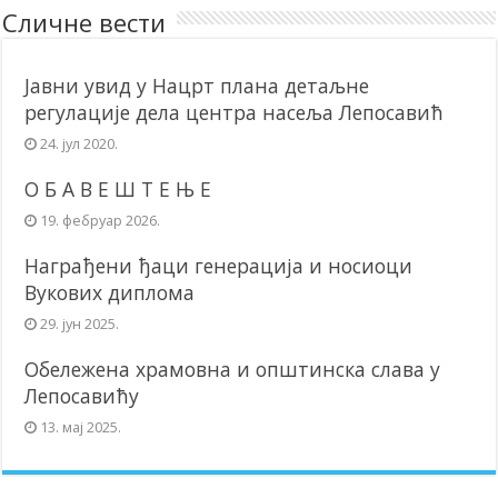
Сличне вести
Јавни увид у Нацрт плана детаљне
регулације дела центра насеља Лепосавић
24. јул 2020.
О Б А В Е Ш Т Е Њ Е
19. фебруар 2026.
Награђени ђаци генерација и носиоци
Вукових диплома
29. јун 2025.
Обележена храмовна и општинска слава у
Лепосавићу
13. мај 2025.