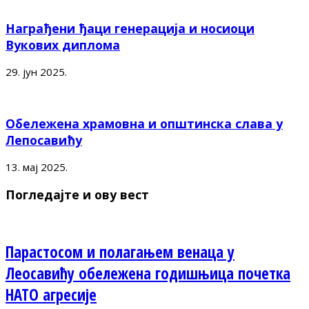
Награђени ђаци генерација и носиоци
Вукових диплома
29. јун 2025.
Обележена храмовна и општинска слава у
Лепосавићу
13. мај 2025.
Погледајте и ову вест
Парастосом и полагањем венаца у
Леосавићу обележена годишњица почетка
НАТО агресије