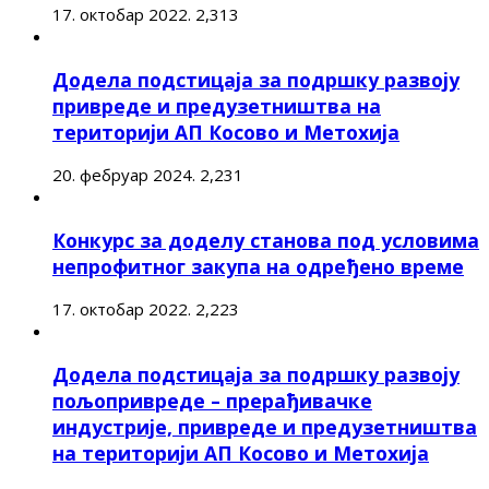
17. октобар 2022.
2,313
Додела подстицаја за подршку развоју
привреде и предузетништва на
територији АП Косово и Метохија
20. фебруар 2024.
2,231
Конкурс за доделу станова под условима
непрофитног закупа на одређено време
17. октобар 2022.
2,223
Додела подстицаја за подршку развоју
пољопривреде – прерађивачке
индустрије, привреде и предузетништва
на територији АП Косово и Метохија