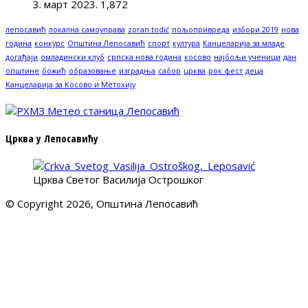
3. март 2023.
1,872
лепосавић
локална самоуправа
zoran todić
пољопривреда
избори 2019
нова
година
конкурс
Општина Лепосавић
спорт
култура
Канцеларија за младе
догађаји
омладински клуб
српска нова година
косово
најбољи ученици
дан
општине
божић
образовање
изградња
сабор
црква
рок фест
деца
Канцеларија за Косово и Метохију
Црква у Лепосавићу
Црква Светог Василија Острошког
© Copyright 2026, Општина Лепосавић