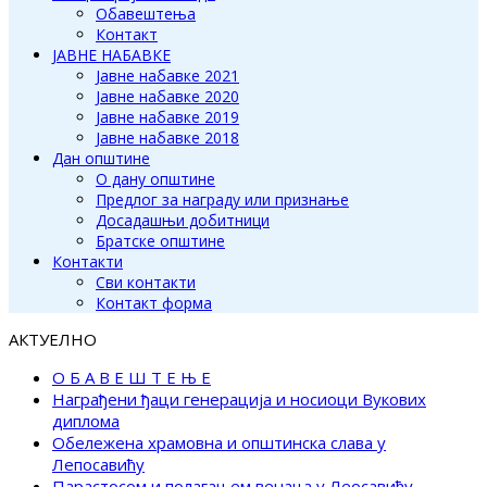
Обавештења
Контакт
ЈАВНЕ НАБАВКЕ
Јавне набавке 2021
Јавне набавке 2020
Јавне набавке 2019
Јавне набавке 2018
Дан општине
О дану општине
Предлог за награду или признање
Досадашњи добитници
Братске општине
Контакти
Сви контакти
Контакт форма
АКТУЕЛНО
О Б А В Е Ш Т Е Њ Е
Награђени ђаци генерација и носиоци Вукових
диплома
Обележена храмовна и општинска слава у
Лепосавићу
Парастосом и полагањем венаца у Леосавићу