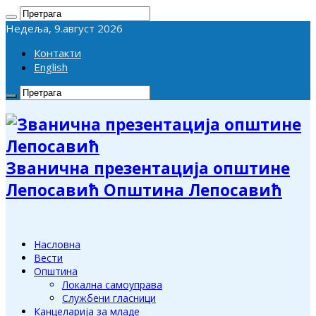
Недеља, 9.август 2026
Контакти
English
Званична презентација општине
Лепосавић Општина Лепосавић
Насловна
Вести
Општина
Локална самоуправа
Службени гласници
Канцеларија за младе