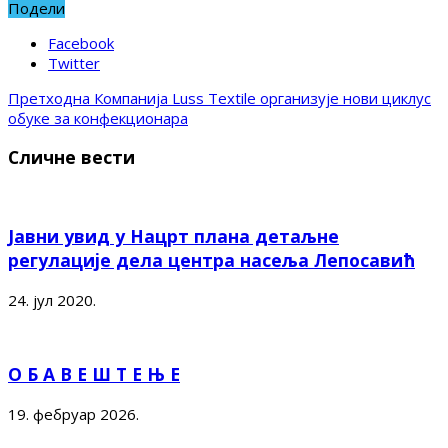
Подели
Facebook
Twitter
Претходна
Компанија Luss Textile организује нови циклус
обуке за конфекционара
Сличне вести
Јавни увид у Нацрт плана детаљне
регулације дела центра насеља Лепосавић
24. јул 2020.
О Б А В Е Ш Т Е Њ Е
19. фебруар 2026.