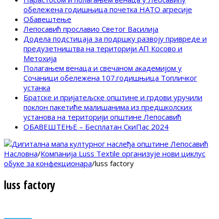
обележена годишњица почетка НАТО агресије
Обавештење
Лепосавић прославио Светог Василија
Додела подстицаја за подршку развоју привреде и
предузетништва на територији АП Косово и
Метохија
Полагањем венаца и свечаном академијом у
Сочаници обележена 107.годишњица Топличког
устанка
Братске и пријатељске општине и грдови уручили
поклон пакетиће малишанима из предшколских
установа на територији општине Лепосавић
ОБАВЕШТЕЊЕ – Бесплатан СкиПас 2024
Насловна
/
Компанија Luss Textile организује нови циклус
обуке за конфекционара
/
luss factory
luss factory