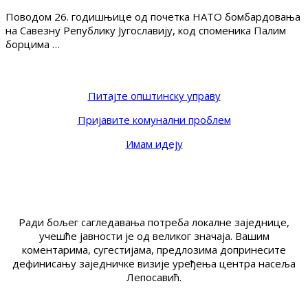
Поводом 26. годишњице од почетка НАТО бомбардовања
на Савезну Републику Југославију, код споменика Палим
борцима …
Питајте општинску управу
Пријавите комунални проблем
Имам идеју
Ради бољег сагледавања потреба локалне заједнице,
учешће јавности је од великог значаја. Вашим
коментарима, сугестијама, предлозима допринесите
дефинисању заједничке визије уређења центра насеља
Лепосавић.