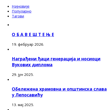
Најновије
Популарно
Тагови
О Б А В Е Ш Т Е Њ Е
19. фебруар 2026.
Награђени ђаци генерација и носиоци
Вукових диплома
29. јун 2025.
Обележена храмовна и општинска слава
у Лепосавићу
13. мај 2025.