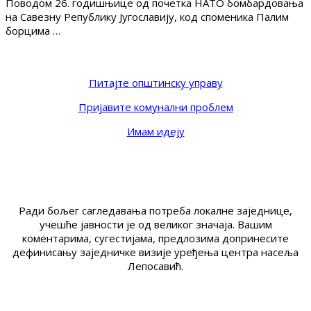
Поводом 26. годишњице од почетка НАТО бомбардовања
на Савезну Републику Југославију, код споменика Палим
борцима …
Питајте општинску управу
Пријавите комунални проблем
Имам идеју
Ради бољег сагледавања потреба локалне заједнице,
учешће јавности је од великог значаја. Вашим
коментарима, сугестијама, предлозима допринесите
дефинисању заједничке визије уређења центра насеља
Лепосавић.