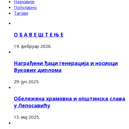
Најновије
Популарно
Тагови
О Б А В Е Ш Т Е Њ Е
19. фебруар 2026.
Награђени ђаци генерација и носиоци
Вукових диплома
29. јун 2025.
Обележена храмовна и општинска слава
у Лепосавићу
13. мај 2025.