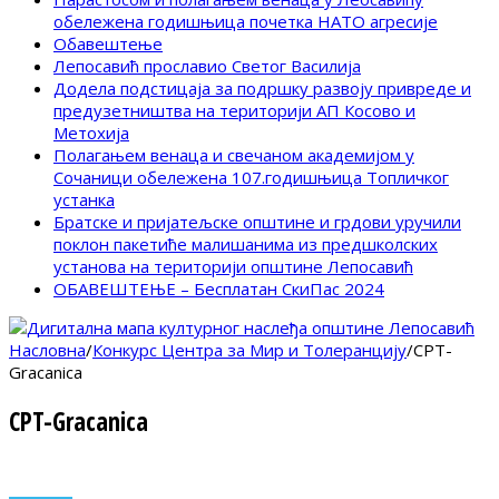
обележена годишњица почетка НАТО агресије
Обавештење
Лепосавић прославио Светог Василија
Додела подстицаја за подршку развоју привреде и
предузетништва на територији АП Косово и
Метохија
Полагањем венаца и свечаном академијом у
Сочаници обележена 107.годишњица Топличког
устанка
Братске и пријатељске општине и грдови уручили
поклон пакетиће малишанима из предшколских
установа на територији општине Лепосавић
ОБАВЕШТЕЊЕ – Бесплатан СкиПас 2024
Насловна
/
Конкурс Центра за Мир и Толеранцију
/
CPT-
Gracanica
CPT-Gracanica