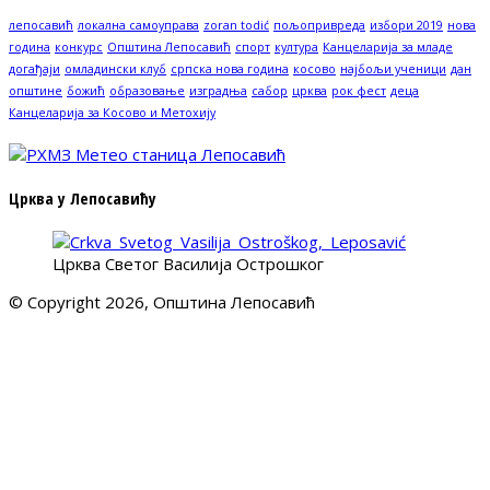
лепосавић
локална самоуправа
zoran todić
пољопривреда
избори 2019
нова
година
конкурс
Општина Лепосавић
спорт
култура
Канцеларија за младе
догађаји
омладински клуб
српска нова година
косово
најбољи ученици
дан
општине
божић
образовање
изградња
сабор
црква
рок фест
деца
Канцеларија за Косово и Метохију
Црква у Лепосавићу
Црква Светог Василија Острошког
© Copyright 2026, Општина Лепосавић