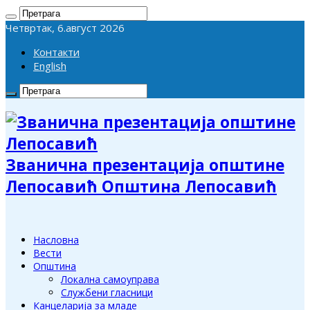
Четвртак, 6.август 2026
Контакти
English
Званична презентација општине
Лепосавић Општина Лепосавић
Насловна
Вести
Општина
Локална самоуправа
Службени гласници
Канцеларија за младе