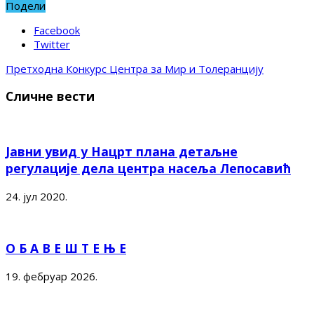
Подели
Facebook
Twitter
Претходна
Конкурс Центра за Мир и Толеранцију
Сличне вести
Јавни увид у Нацрт плана детаљне
регулације дела центра насеља Лепосавић
24. јул 2020.
О Б А В Е Ш Т Е Њ Е
19. фебруар 2026.