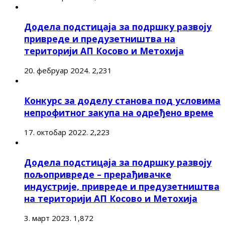
Додела подстицаја за подршку развоју
привреде и предузетништва на
територији АП Косово и Метохија
20. фебруар 2024.
2,231
Конкурс за доделу станова под условима
непрофитног закупа на одређено време
17. октобар 2022.
2,223
Додела подстицаја за подршку развоју
пољопривреде – прерађивачке
индустрије, привреде и предузетништва
на територији АП Косово и Метохија
3. март 2023.
1,872