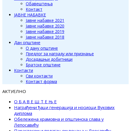
Обавештења
Контакт
ЈАВНЕ НАБАВКЕ
Јавне набавке 2021
Јавне набавке 2020
Јавне набавке 2019
Јавне набавке 2018
Дан општине
О дану општине
Предлог за награду или признање
Досадашњи добитници
Братске општине
Контакти
Сви контакти
Контакт форма
АКТУЕЛНО
О Б А В Е Ш Т Е Њ Е
Награђени ђаци генерација и носиоци Вукових
диплома
Обележена храмовна и општинска слава у
Лепосавићу
Парастосом и полагањем венаца у Леосавићу