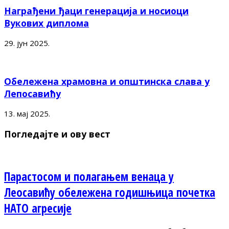
Награђени ђаци генерација и носиоци
Вукових диплома
29. јун 2025.
Обележена храмовна и општинска слава у
Лепосавићу
13. мај 2025.
Погледајте и ову вест
Парастосом и полагањем венаца у
Леосавићу обележена годишњица почетка
НАТО агресије