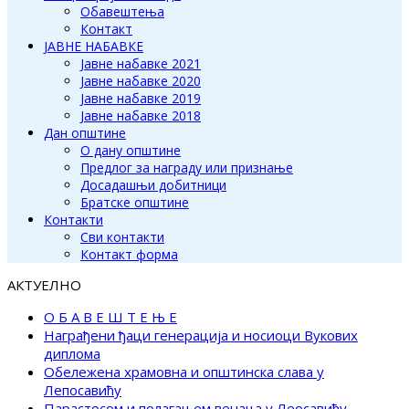
Обавештења
Контакт
ЈАВНЕ НАБАВКЕ
Јавне набавке 2021
Јавне набавке 2020
Јавне набавке 2019
Јавне набавке 2018
Дан општине
О дану општине
Предлог за награду или признање
Досадашњи добитници
Братске општине
Контакти
Сви контакти
Контакт форма
АКТУЕЛНО
О Б А В Е Ш Т Е Њ Е
Награђени ђаци генерација и носиоци Вукових
диплома
Обележена храмовна и општинска слава у
Лепосавићу
Парастосом и полагањем венаца у Леосавићу