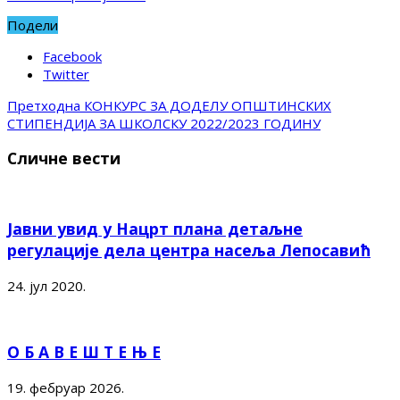
Подели
Facebook
Twitter
Претходна
КОНКУРС ЗА ДОДЕЛУ ОПШТИНСКИХ
СТИПЕНДИЈА ЗА ШКОЛСКУ 2022/2023 ГОДИНУ
Сличне вести
Јавни увид у Нацрт плана детаљне
регулације дела центра насеља Лепосавић
24. јул 2020.
О Б А В Е Ш Т Е Њ Е
19. фебруар 2026.