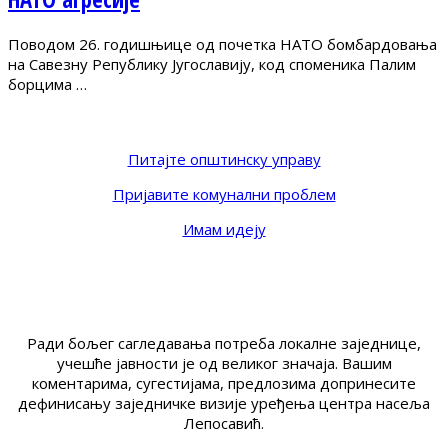
Поводом 26. годишњице од почетка НАТО бомбардовања
на Савезну Републику Југославију, код споменика Палим
борцима …
Питајте општинску управу
Пријавите комунални проблем
Имам идеју
Ради бољег сагледавања потреба локалне заједнице,
учешће јавности је од великог значаја. Вашим
коментарима, сугестијама, предлозима допринесите
дефинисању заједничке визије уређења центра насеља
Лепосавић.