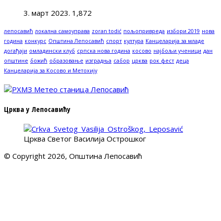
3. март 2023.
1,872
лепосавић
локална самоуправа
zoran todić
пољопривреда
избори 2019
нова
година
конкурс
Општина Лепосавић
спорт
култура
Канцеларија за младе
догађаји
омладински клуб
српска нова година
косово
најбољи ученици
дан
општине
божић
образовање
изградња
сабор
црква
рок фест
деца
Канцеларија за Косово и Метохију
Црква у Лепосавићу
Црква Светог Василија Острошког
© Copyright 2026, Општина Лепосавић