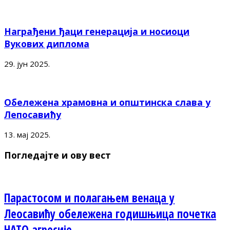
Награђени ђаци генерација и носиоци
Вукових диплома
29. јун 2025.
Обележена храмовна и општинска слава у
Лепосавићу
13. мај 2025.
Погледајте и ову вест
Парастосом и полагањем венаца у
Леосавићу обележена годишњица почетка
НАТО агресије