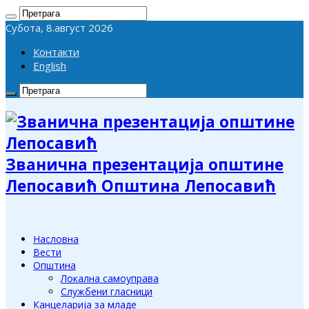
Субота, 8.август 2026
Контакти
English
Званична презентација општине
Лепосавић Општина Лепосавић
Насловна
Вести
Општина
Локална самоуправа
Службени гласници
Канцеларија за младе