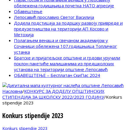
обележена годишњица почетка НАТО агресије
Обавештење
Лепосавић прославио Светог Василија
Додела подстицаја за подршку развоју привреде и
предузетништва на територији АП Косово и
Метохија
Полагањем венаца и свечаном академијом у
Сочаници обележена 107.годишњица Топличког
устанка
Братске и пријатељске општине и грдови уручили
поклон пакетиће малишанима из предшколских
установа на територији општине Лепосавић
ОБАВЕШТЕЊЕ – Бесплатан СкиПас 2024
Насловна
/
КОНКУРС ЗА ДОДЕЛУ ОПШТИНСКИХ
СТИПЕНДИЈА ЗА ШКОЛСКУ 2022/2023 ГОДИНУ
/
Konkurs
stipendije 2023
Konkurs stipendije 2023
Konkurs stipendije 2023