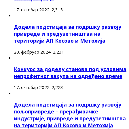
17. октобар 2022.
2,313
Додела подстицаја за подршку развоју
привреде и предузетништва на
територији АП Косово и Метохија
20. фебруар 2024.
2,231
Конкурс за доделу станова под условима
непрофитног закупа на одређено време
17. октобар 2022.
2,223
Додела подстицаја за подршку развоју
пољопривреде – прерађивачке
индустрије, привреде и предузетништва
на територији АП Косово и Метохија