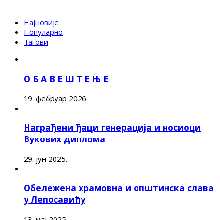
Најновије
Популарно
Тагови
О Б А В Е Ш Т Е Њ Е
19. фебруар 2026.
Награђени ђаци генерација и носиоци
Вукових диплома
29. јун 2025.
Обележена храмовна и општинска слава
у Лепосавићу
13. мај 2025.