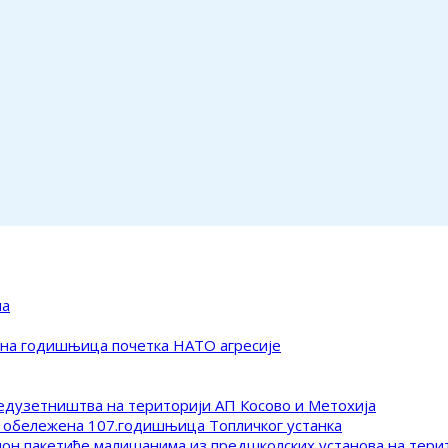
ма
ена годишњица почетка НАТО агресије
редузетништва на територији АП Косово и Метохија
 обележена 107.годишњица Топличког устанка
клон пакетиће малишанима из предшколских установа на тер