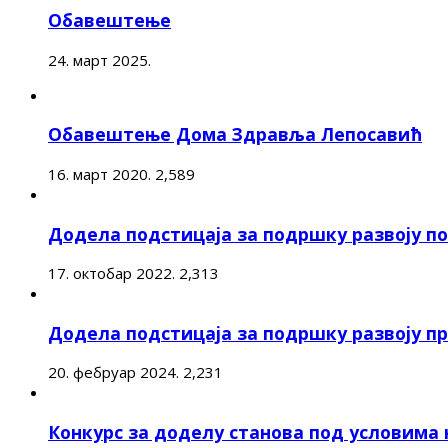
Обавештење
24. март 2025.
Обавештење Дома Здравља Лепосавић
16. март 2020.
2,589
Додела подстицаја за подршку развоју 
17. октобар 2022.
2,313
Додела подстицаја за подршку развоју п
20. фебруар 2024.
2,231
Конкурс за доделу станова под условима