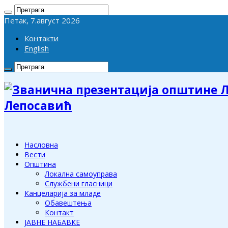
Петак, 7.август 2026
Контакти
English
Лепосавић
Насловна
Вести
Општина
Локална самоуправа
Службени гласници
Канцеларија за младе
Обавештења
Контакт
ЈАВНЕ НАБАВКЕ