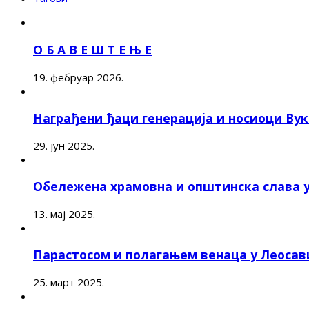
О Б А В Е Ш Т Е Њ Е
19. фебруар 2026.
Награђени ђаци генерација и носиоци Ву
29. јун 2025.
Обележена храмовна и општинска слава 
13. мај 2025.
Парастосом и полагањем венаца у Леоса
25. март 2025.