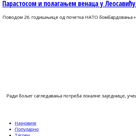
Парастосом и полагањем венаца у Леосавићу
Поводом 26. годишњице од почетка НАТО бомбардовања на 
Ради бољег сагледавања потреба локалне заједнице, учеш
Најновије
Популарно
Тагови