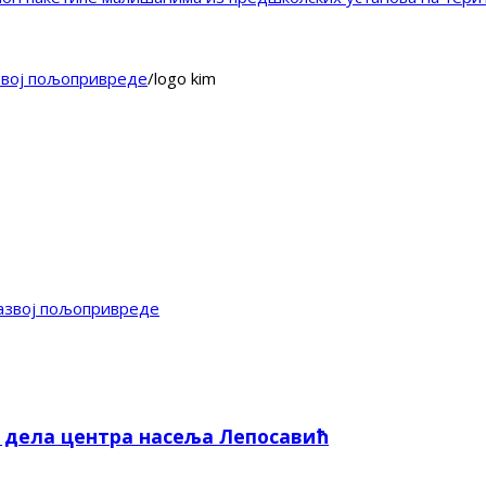
азвој пољопривреде
/
logo kim
развој пољопривреде
е дела центра насеља Лепосавић