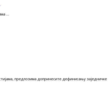
е
има …
гестијама, предлозима допринесите дефинисању заједничке