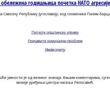
 обележена годишњица почетка НАТО агресиј
Савезну Републику Југославију, код споменика Палим борц
Питајте општинску управу
Пријавите комунални проблем
Имам идеју
ће јавности је од великог значаја. Вашим коментарима, су
визије уређења центра насеља Лепосавић.