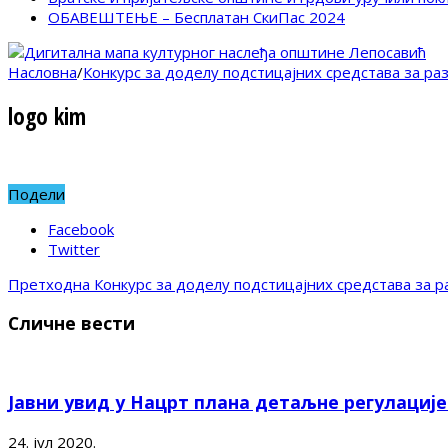
ОБАВЕШТЕЊЕ – Бесплатан СкиПас 2024
Насловна
/
Конкурс за доделу подстицајних средстава за р
logo kim
Подели
Facebook
Twitter
Претходна
Конкурс за доделу подстицајних средстава за 
Сличне вести
Јавни увид у Нацрт плана детаљне регулациј
24. јул 2020.