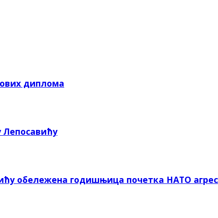
кових диплома
у Лепосавићу
вићу обележена годишњица почетка НАТО агрес