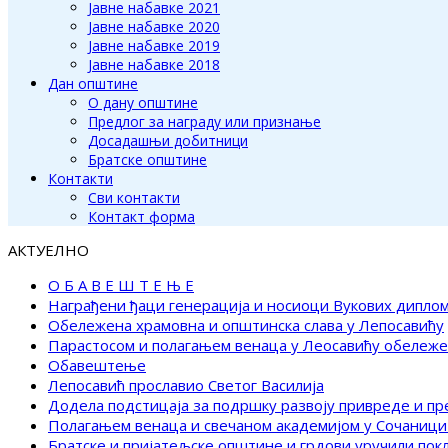
Јавне набавке 2021
Јавне набавке 2020
Јавне набавке 2019
Јавне набавке 2018
Дан општине
О дану општине
Предлог за награду или признање
Досадашњи добитници
Братске општине
Контакти
Сви контакти
Контакт форма
АКТУЕЛНО
О Б А В Е Ш Т Е Њ Е
Награђени ђаци генерација и носиоци Вукових дипло
Обележена храмовна и општинска слава у Лепосавићу
Парастосом и полагањем венаца у Леосавићу обележ
Обавештење
Лепосавић прославио Светог Василија
Додела подстицаја за подршку развоју привреде и п
Полагањем венаца и свечаном академијом у Сочаници
Братске и пријатељске општине и грдови уручили по