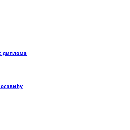
х диплома
посавићу