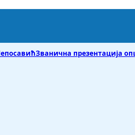
Званична презентација о