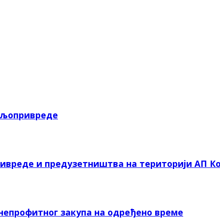
пољопривреде
ривреде и предузетништва на територији АП Ко
 непрофитног закупа на одређено време