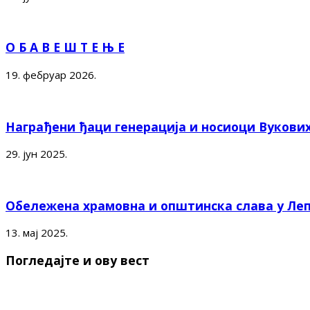
О Б А В Е Ш Т Е Њ Е
19. фебруар 2026.
Награђени ђаци генерација и носиоци Вукови
29. јун 2025.
Обележена храмовна и општинска слава у Ле
13. мај 2025.
Погледајте и ову вест