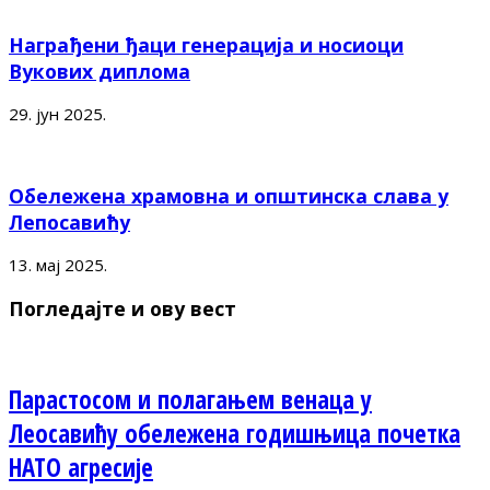
Награђени ђаци генерација и носиоци
Вукових диплома
29. јун 2025.
Обележена храмовна и општинска слава у
Лепосавићу
13. мај 2025.
Погледајте и ову вест
Парастосом и полагањем венаца у
Леосавићу обележена годишњица почетка
НАТО агресије