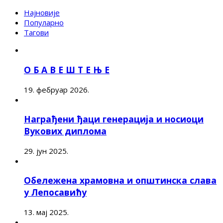
Најновије
Популарно
Тагови
О Б А В Е Ш Т Е Њ Е
19. фебруар 2026.
Награђени ђаци генерација и носиоци
Вукових диплома
29. јун 2025.
Обележена храмовна и општинска слава
у Лепосавићу
13. мај 2025.