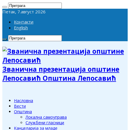
Петак, 7.август 2026
Контакти
English
Званична презентација општине
Лепосавић Општина Лепосавић
Насловна
Вести
Општина
Локална самоуправа
Службени гласници
Канцеларија за младе