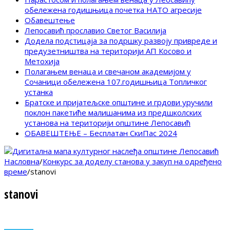
обележена годишњица почетка НАТО агресије
Обавештење
Лепосавић прославио Светог Василија
Додела подстицаја за подршку развоју привреде и
предузетништва на територији АП Косово и
Метохија
Полагањем венаца и свечаном академијом у
Сочаници обележена 107.годишњица Топличког
устанка
Братске и пријатељске општине и грдови уручили
поклон пакетиће малишанима из предшколских
установа на територији општине Лепосавић
ОБАВЕШТЕЊЕ – Бесплатан СкиПас 2024
Насловна
/
Конкурс за доделу станова у закуп на одређено
време
/
stanovi
stanovi