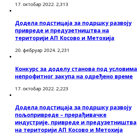
17. октобар 2022.
2,313
Додела подстицаја за подршку развоју
привреде и предузетништва на
територији АП Косово и Метохија
20. фебруар 2024.
2,231
Конкурс за доделу станова под условима
непрофитног закупа на одређено време
17. октобар 2022.
2,223
Додела подстицаја за подршку развоју
пољопривреде – прерађивачке
индустрије, привреде и предузетништва
на територији АП Косово и Метохија