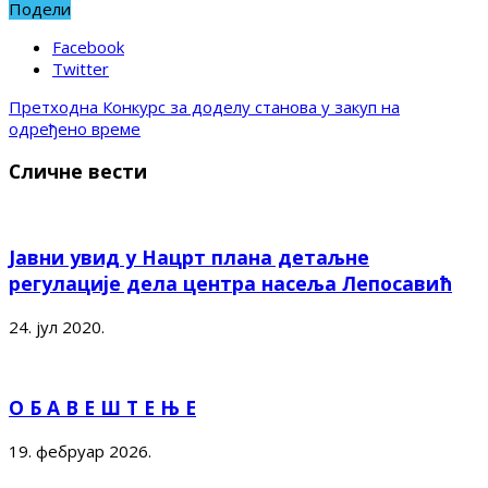
Подели
Facebook
Twitter
Претходна
Конкурс за доделу станова у закуп на
одређено време
Сличне вести
Јавни увид у Нацрт плана детаљне
регулације дела центра насеља Лепосавић
24. јул 2020.
О Б А В Е Ш Т Е Њ Е
19. фебруар 2026.