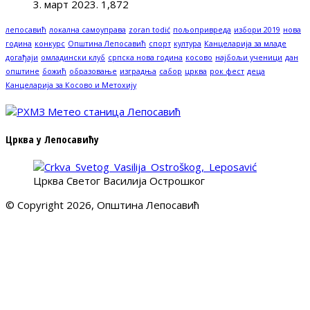
3. март 2023.
1,872
лепосавић
локална самоуправа
zoran todić
пољопривреда
избори 2019
нова
година
конкурс
Општина Лепосавић
спорт
култура
Канцеларија за младе
догађаји
омладински клуб
српска нова година
косово
најбољи ученици
дан
општине
божић
образовање
изградња
сабор
црква
рок фест
деца
Канцеларија за Косово и Метохију
Црква у Лепосавићу
Црква Светог Василија Острошког
© Copyright 2026, Општина Лепосавић