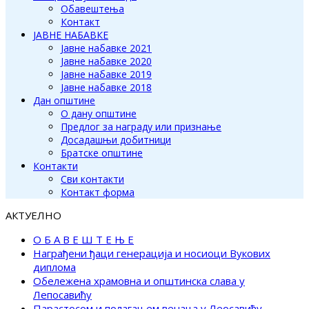
Обавештења
Контакт
ЈАВНЕ НАБАВКЕ
Јавне набавке 2021
Јавне набавке 2020
Јавне набавке 2019
Јавне набавке 2018
Дан општине
О дану општине
Предлог за награду или признање
Досадашњи добитници
Братске општине
Контакти
Сви контакти
Контакт форма
АКТУЕЛНО
О Б А В Е Ш Т Е Њ Е
Награђени ђаци генерација и носиоци Вукових
диплома
Обележена храмовна и општинска слава у
Лепосавићу
Парастосом и полагањем венаца у Леосавићу