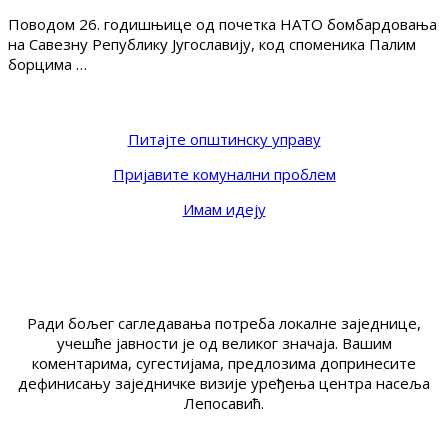
Поводом 26. годишњице од почетка НАТО бомбардовања
на Савезну Републику Југославију, код споменика Палим
борцима …
Питајте општинску управу
Пријавите комунални проблем
Имам идеју
Ради бољег сагледавања потреба локалне заједнице,
учешће јавности је од великог значаја. Вашим
коментарима, сугестијама, предлозима допринесите
дефинисању заједничке визије уређења центра насеља
Лепосавић.