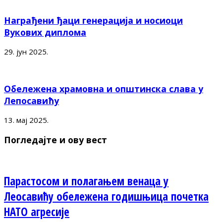
Награђени ђаци генерација и носиоци
Вукових диплома
29. јун 2025.
Обележена храмовна и општинска слава у
Лепосавићу
13. мај 2025.
Погледајте и ову вест
Парастосом и полагањем венаца у
Леосавићу обележена годишњица почетка
НАТО агресије