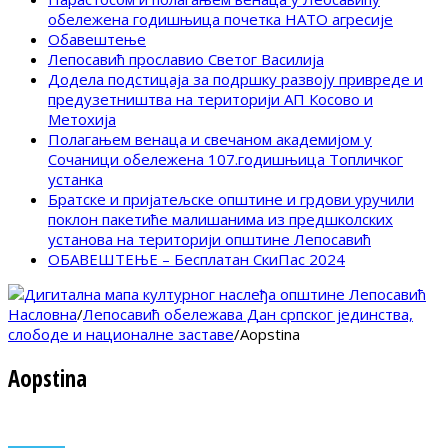
обележена годишњица почетка НАТО агресије
Обавештење
Лепосавић прославио Светог Василија
Додела подстицаја за подршку развоју привреде и
предузетништва на територији АП Косово и
Метохија
Полагањем венаца и свечаном академијом у
Сочаници обележена 107.годишњица Топличког
устанка
Братске и пријатељске општине и грдови уручили
поклон пакетиће малишанима из предшколских
установа на територији општине Лепосавић
ОБАВЕШТЕЊЕ – Бесплатан СкиПас 2024
Насловна
/
Лепосавић обележава Дан српског јединства,
слободе и националне заставе
/
Aopstina
Aopstina