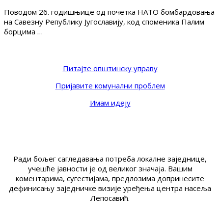
Поводом 26. годишњице од почетка НАТО бомбардовања
на Савезну Републику Југославију, код споменика Палим
борцима …
Питајте општинску управу
Пријавите комунални проблем
Имам идеју
Ради бољег сагледавања потреба локалне заједнице,
учешће јавности је од великог значаја. Вашим
коментарима, сугестијама, предлозима допринесите
дефинисању заједничке визије уређења центра насеља
Лепосавић.