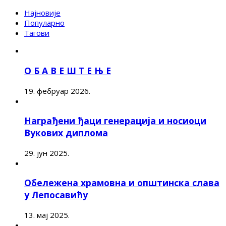
Најновије
Популарно
Тагови
О Б А В Е Ш Т Е Њ Е
19. фебруар 2026.
Награђени ђаци генерација и носиоци
Вукових диплома
29. јун 2025.
Обележена храмовна и општинска слава
у Лепосавићу
13. мај 2025.