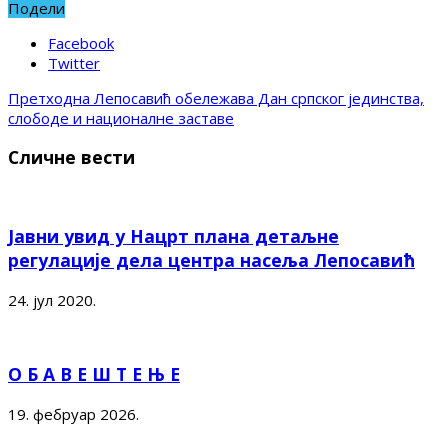
Подели
Facebook
Twitter
Претходна
Лепосавић обележава Дан српског јединства,
слободе и националне заставе
Сличне вести
Јавни увид у Нацрт плана детаљне
регулације дела центра насеља Лепосавић
24. јул 2020.
О Б А В Е Ш Т Е Њ Е
19. фебруар 2026.