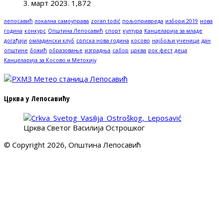
3. март 2023.
1,872
лепосавић
локална самоуправа
zoran todić
пољопривреда
избори 2019
нова
година
конкурс
Општина Лепосавић
спорт
култура
Канцеларија за младе
догађаји
омладински клуб
српска нова година
косово
најбољи ученици
дан
општине
божић
образовање
изградња
сабор
црква
рок фест
деца
Канцеларија за Косово и Метохију
Црква у Лепосавићу
Црква Светог Василија Острошког
© Copyright 2026, Општина Лепосавић