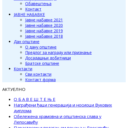
Обавештења
Контакт
ЈАВНЕ НАБАВКЕ
Јавне набавке 2021
Јавне набавке 2020
Јавне набавке 2019
Јавне набавке 2018
Дан општине
О дану општине
Предлог за награду или признање
Досадашњи добитници
Братске општине
Контакти
Сви контакти
Контакт форма
АКТУЕЛНО
О Б А В Е Ш Т Е Њ Е
Награђени ђаци генерација и носиоци Вукових
диплома
Обележена храмовна и општинска слава у
Лепосавићу
Парастосом и полагањем венаца у Леосавићу