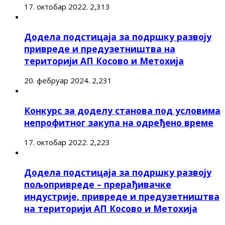
17. октобар 2022.
2,313
Додела подстицаја за подршку развоју
привреде и предузетништва на
територији АП Косово и Метохија
20. фебруар 2024.
2,231
Конкурс за доделу станова под условима
непрофитног закупа на одређено време
17. октобар 2022.
2,223
Додела подстицаја за подршку развоју
пољопривреде – прерађивачке
индустрије, привреде и предузетништва
на територији АП Косово и Метохија