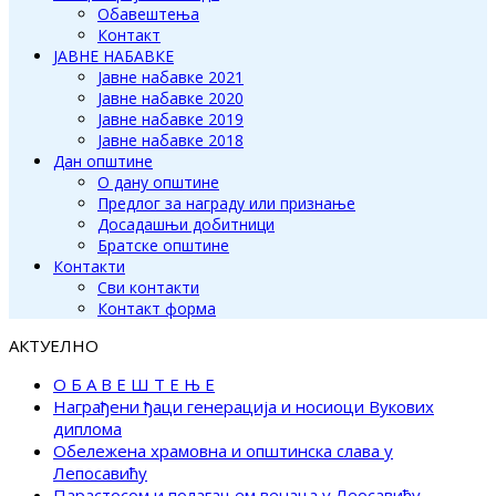
Обавештења
Контакт
ЈАВНЕ НАБАВКЕ
Јавне набавке 2021
Јавне набавке 2020
Јавне набавке 2019
Јавне набавке 2018
Дан општине
О дану општине
Предлог за награду или признање
Досадашњи добитници
Братске општине
Контакти
Сви контакти
Контакт форма
АКТУЕЛНО
О Б А В Е Ш Т Е Њ Е
Награђени ђаци генерација и носиоци Вукових
диплома
Обележена храмовна и општинска слава у
Лепосавићу
Парастосом и полагањем венаца у Леосавићу