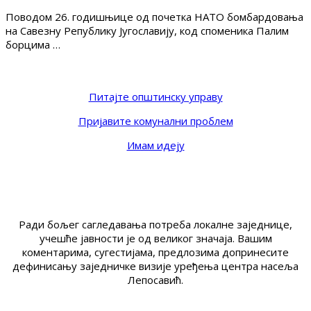
Поводом 26. годишњице од почетка НАТО бомбардовања
на Савезну Републику Југославију, код споменика Палим
борцима …
Питајте општинску управу
Пријавите комунални проблем
Имам идеју
Ради бољег сагледавања потреба локалне заједнице,
учешће јавности је од великог значаја. Вашим
коментарима, сугестијама, предлозима допринесите
дефинисању заједничке визије уређења центра насеља
Лепосавић.