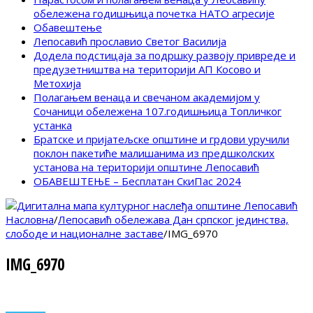
обележена годишњица почетка НАТО агресије
Обавештење
Лепосавић прославио Светог Василија
Додела подстицаја за подршку развоју привреде и
предузетништва на територији АП Косово и
Метохија
Полагањем венаца и свечаном академијом у
Сочаници обележена 107.годишњица Топличког
устанка
Братске и пријатељске општине и грдови уручили
поклон пакетиће малишанима из предшколских
установа на територији општине Лепосавић
ОБАВЕШТЕЊЕ – Бесплатан СкиПас 2024
Насловна
/
Лепосавић обележава Дан српског јединства,
слободе и националне заставе
/
IMG_6970
IMG_6970