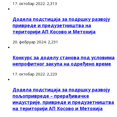
17. октобар 2022.
2,313
Додела подстицаја за подршку развоју
привреде и предузетништва на
територији АП Косово и Метохија
20. фебруар 2024.
2,231
Конкурс за доделу станова под условима
непрофитног закупа на одређено време
17. октобар 2022.
2,223
Додела подстицаја за подршку развоју
пољопривреде – прерађивачке
индустрије, привреде и предузетништва
на територији АП Косово и Метохија