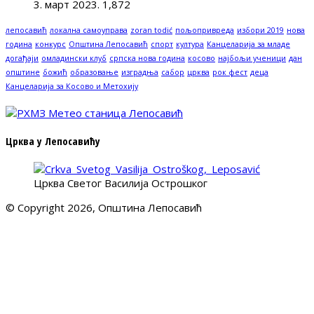
3. март 2023.
1,872
лепосавић
локална самоуправа
zoran todić
пољопривреда
избори 2019
нова
година
конкурс
Општина Лепосавић
спорт
култура
Канцеларија за младе
догађаји
омладински клуб
српска нова година
косово
најбољи ученици
дан
општине
божић
образовање
изградња
сабор
црква
рок фест
деца
Канцеларија за Косово и Метохију
Црква у Лепосавићу
Црква Светог Василија Острошког
© Copyright 2026, Општина Лепосавић