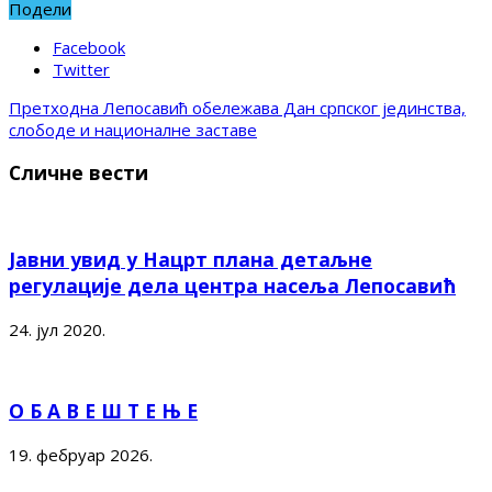
Подели
Facebook
Twitter
Претходна
Лепосавић обележава Дан српског јединства,
слободе и националне заставе
Сличне вести
Јавни увид у Нацрт плана детаљне
регулације дела центра насеља Лепосавић
24. јул 2020.
О Б А В Е Ш Т Е Њ Е
19. фебруар 2026.