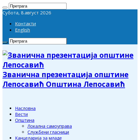
Субота, 8.август 2026
Контакти
English
Званична презентација општине
Лепосавић Општина Лепосавић
Насловна
Вести
Општина
Локална самоуправа
Службени гласници
Канцеларија за младе