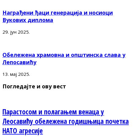
Награђени ђаци генерација и носиоци
Вукових диплома
29. јун 2025.
Обележена храмовна и општинска слава у
Лепосавићу
13. мај 2025.
Погледајте и ову вест
Парастосом и полагањем венаца у
Леосавићу обележена годишњица почетка
НАТО агресије