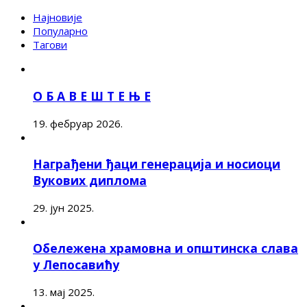
Најновије
Популарно
Тагови
О Б А В Е Ш Т Е Њ Е
19. фебруар 2026.
Награђени ђаци генерација и носиоци
Вукових диплома
29. јун 2025.
Обележена храмовна и општинска слава
у Лепосавићу
13. мај 2025.