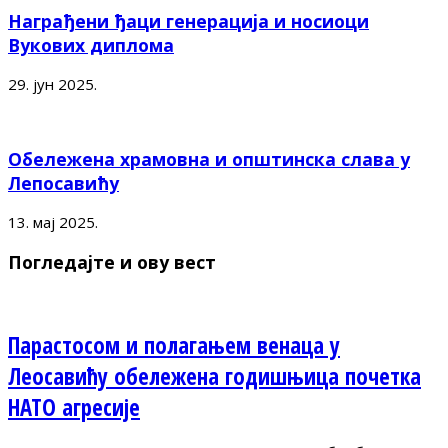
Награђени ђаци генерација и носиоци
Вукових диплома
29. јун 2025.
Обележена храмовна и општинска слава у
Лепосавићу
13. мај 2025.
Погледајте и ову вест
Парастосом и полагањем венаца у
Леосавићу обележена годишњица почетка
НАТО агресије