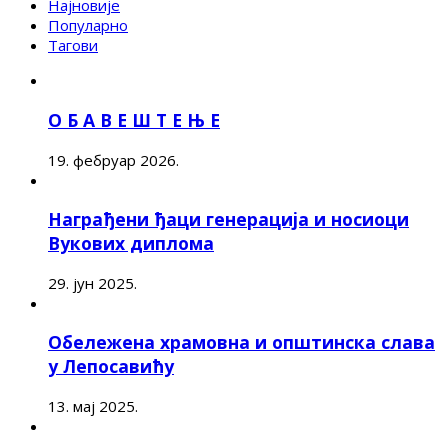
Најновије
Популарно
Тагови
О Б А В Е Ш Т Е Њ Е
19. фебруар 2026.
Награђени ђаци генерација и носиоци
Вукових диплома
29. јун 2025.
Обележена храмовна и општинска слава
у Лепосавићу
13. мај 2025.