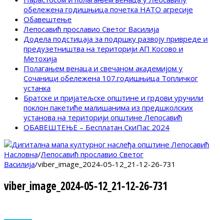
обележена годишњица почетка НАТО агресије
Обавештење
Лепосавић прославио Светог Василија
Додела подстицаја за подршку развоју привреде и
предузетништва на територији АП Косово и
Метохија
Полагањем венаца и свечаном академијом у
Сочаници обележена 107.годишњица Топличког
устанка
Братске и пријатељске општине и грдови уручили
поклон пакетиће малишанима из предшколских
установа на територији општине Лепосавић
ОБАВЕШТЕЊЕ – Бесплатан СкиПас 2024
Насловна
/
Лепосавић прославио Светог
Василија
/
viber_image_2024-05-12_21-12-26-731
viber_image_2024-05-12_21-12-26-731