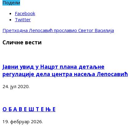
Подели
Facebook
Twitter
Претходна
Лепосавић прославио Светог Василија
Сличне вести
Јавни увид у Нацрт плана детаљне
регулације дела центра насеља Лепосавић
24. јул 2020.
О Б А В Е Ш Т Е Њ Е
19. фебруар 2026.