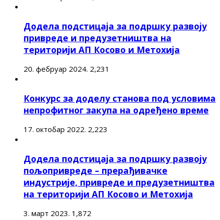
Додела подстицаја за подршку развоју
привреде и предузетништва на
територији АП Косово и Метохија
20. фебруар 2024.
2,231
Конкурс за доделу станова под условима
непрофитног закупа на одређено време
17. октобар 2022.
2,223
Додела подстицаја за подршку развоју
пољопривреде – прерађивачке
индустрије, привреде и предузетништва
на територији АП Косово и Метохија
3. март 2023.
1,872