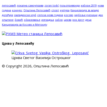
лепосавић
локална самоуправа
zoran todić
пољопривреда
избори 2019
нова
година
конкурс
Општина Лепосавић
спорт
култура
Канцеларија за младе
догађаји
омладински клуб
српска нова година
косово
најбољи ученици
дан
општине
божић
образовање
изградња
сабор
црква
рок фест
деца
Канцеларија за Косово и Метохију
Црква у Лепосавићу
Црква Светог Василија Острошког
© Copyright 2026, Општина Лепосавић