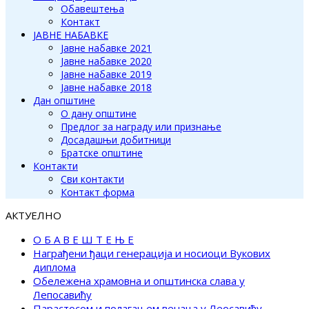
Обавештења
Контакт
ЈАВНЕ НАБАВКЕ
Јавне набавке 2021
Јавне набавке 2020
Јавне набавке 2019
Јавне набавке 2018
Дан општине
О дану општине
Предлог за награду или признање
Досадашњи добитници
Братске општине
Контакти
Сви контакти
Контакт форма
АКТУЕЛНО
О Б А В Е Ш Т Е Њ Е
Награђени ђаци генерација и носиоци Вукових
диплома
Обележена храмовна и општинска слава у
Лепосавићу
Парастосом и полагањем венаца у Леосавићу