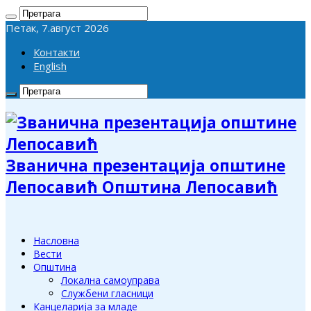
Петак, 7.август 2026
Контакти
English
Званична презентација општине
Лепосавић Општина Лепосавић
Насловна
Вести
Општина
Локална самоуправа
Службени гласници
Канцеларија за младе