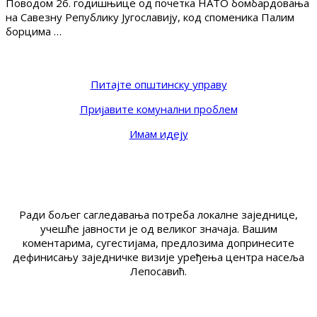
Поводом 26. годишњице од почетка НАТО бомбардовања
на Савезну Републику Југославију, код споменика Палим
борцима …
Питајте општинску управу
Пријавите комунални проблем
Имам идеју
Ради бољег сагледавања потреба локалне заједнице,
учешће јавности је од великог значаја. Вашим
коментарима, сугестијама, предлозима допринесите
дефинисању заједничке визије уређења центра насеља
Лепосавић.