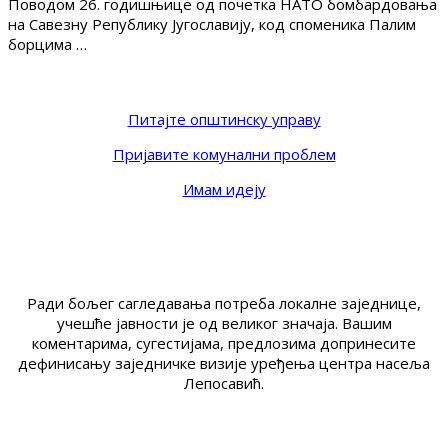
Поводом 26. годишњице од почетка НАТО бомбардовања
на Савезну Републику Југославију, код споменика Палим
борцима …
Питајте општинску управу
Пријавите комунални проблем
Имам идеју
Ради бољег сагледавања потреба локалне заједнице,
учешће јавности је од великог значаја. Вашим
коментарима, сугестијама, предлозима допринесите
дефинисању заједничке визије уређења центра насеља
Лепосавић.