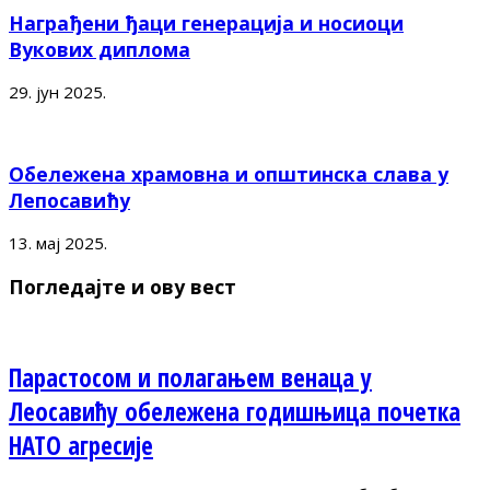
Награђени ђаци генерација и носиоци
Вукових диплома
29. јун 2025.
Обележена храмовна и општинска слава у
Лепосавићу
13. мај 2025.
Погледајте и ову вест
Парастосом и полагањем венаца у
Леосавићу обележена годишњица почетка
НАТО агресије