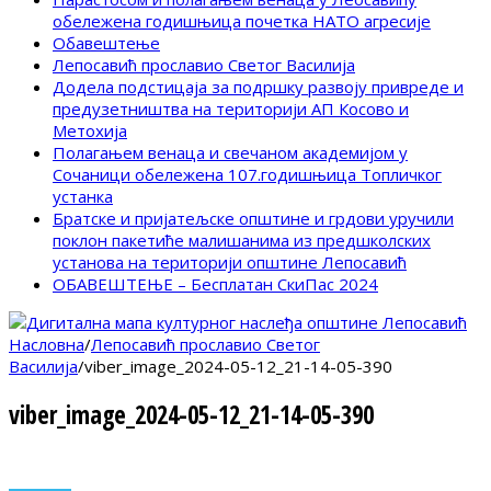
обележена годишњица почетка НАТО агресије
Обавештење
Лепосавић прославио Светог Василија
Додела подстицаја за подршку развоју привреде и
предузетништва на територији АП Косово и
Метохија
Полагањем венаца и свечаном академијом у
Сочаници обележена 107.годишњица Топличког
устанка
Братске и пријатељске општине и грдови уручили
поклон пакетиће малишанима из предшколских
установа на територији општине Лепосавић
ОБАВЕШТЕЊЕ – Бесплатан СкиПас 2024
Насловна
/
Лепосавић прославио Светог
Василија
/
viber_image_2024-05-12_21-14-05-390
viber_image_2024-05-12_21-14-05-390