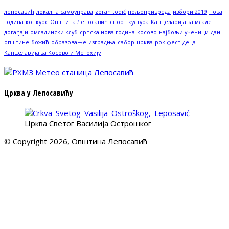
лепосавић
локална самоуправа
zoran todić
пољопривреда
избори 2019
нова
година
конкурс
Општина Лепосавић
спорт
култура
Канцеларија за младе
догађаји
омладински клуб
српска нова година
косово
најбољи ученици
дан
општине
божић
образовање
изградња
сабор
црква
рок фест
деца
Канцеларија за Косово и Метохију
Црква у Лепосавићу
Црква Светог Василија Острошког
© Copyright 2026, Општина Лепосавић