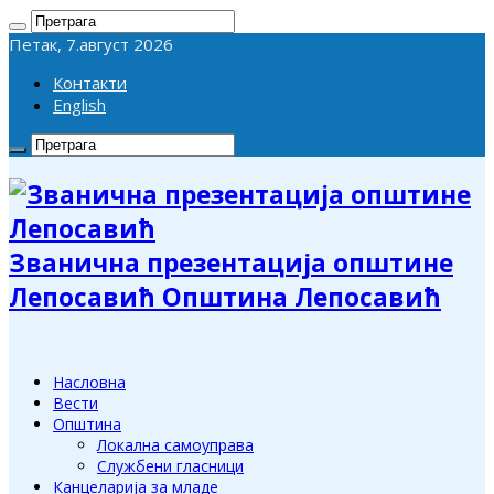
Петак, 7.август 2026
Контакти
English
Званична презентација општине
Лепосавић Општина Лепосавић
Насловна
Вести
Општина
Локална самоуправа
Службени гласници
Канцеларија за младе