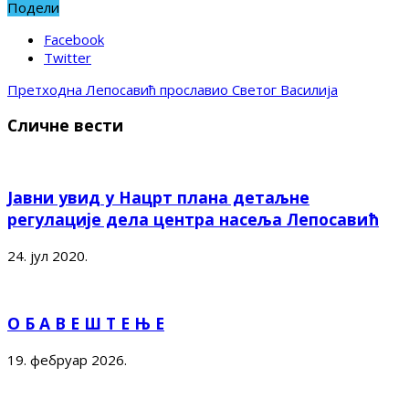
Подели
Facebook
Twitter
Претходна
Лепосавић прославио Светог Василија
Сличне вести
Јавни увид у Нацрт плана детаљне
регулације дела центра насеља Лепосавић
24. јул 2020.
О Б А В Е Ш Т Е Њ Е
19. фебруар 2026.