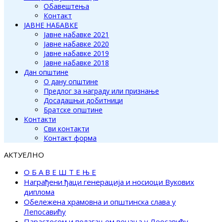
Обавештења
Контакт
ЈАВНЕ НАБАВКЕ
Јавне набавке 2021
Јавне набавке 2020
Јавне набавке 2019
Јавне набавке 2018
Дан општине
О дану општине
Предлог за награду или признање
Досадашњи добитници
Братске општине
Контакти
Сви контакти
Контакт форма
АКТУЕЛНО
О Б А В Е Ш Т Е Њ Е
Награђени ђаци генерација и носиоци Вукових
диплома
Обележена храмовна и општинска слава у
Лепосавићу
Парастосом и полагањем венаца у Леосавићу