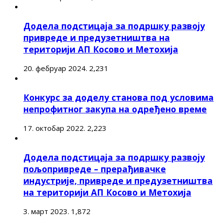
Додела подстицаја за подршку развоју
привреде и предузетништва на
територији АП Косово и Метохија
20. фебруар 2024.
2,231
Конкурс за доделу станова под условима
непрофитног закупа на одређено време
17. октобар 2022.
2,223
Додела подстицаја за подршку развоју
пољопривреде – прерађивачке
индустрије, привреде и предузетништва
на територији АП Косово и Метохија
3. март 2023.
1,872