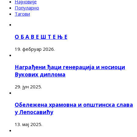
Најновије
Популарно
Тагови
О Б А В Е Ш Т Е Њ Е
19. фебруар 2026.
Награђени ђаци генерација и носиоци
Вукових диплома
29. јун 2025.
Обележена храмовна и општинска слава
у Лепосавићу
13. мај 2025.