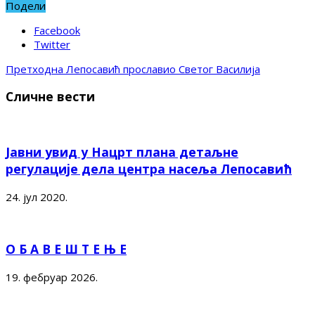
Подели
Facebook
Twitter
Претходна
Лепосавић прославио Светог Василија
Сличне вести
Јавни увид у Нацрт плана детаљне
регулације дела центра насеља Лепосавић
24. јул 2020.
О Б А В Е Ш Т Е Њ Е
19. фебруар 2026.