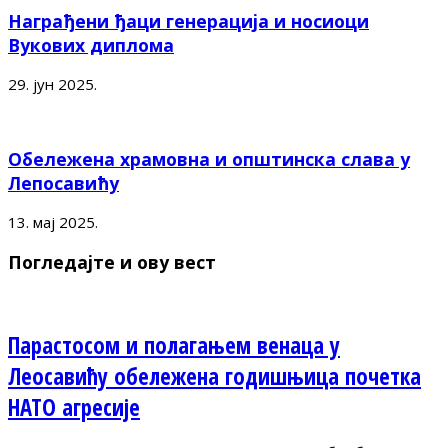
Награђени ђаци генерација и носиоци
Вукових диплома
29. јун 2025.
Обележена храмовна и општинска слава у
Лепосавићу
13. мај 2025.
Погледајте и ову вест
Парастосом и полагањем венаца у
Леосавићу обележена годишњица почетка
НАТО агресије