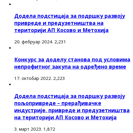
Додела подстицаја за подршку развоју
привреде и предузетништва на
територији АП Косово и Метохија
20. фебруар 2024.
2,231
Конкурс за доделу станова под условима
непрофитног закупа на одређено време
17. октобар 2022.
2,223
Додела подстицаја за подршку развоју
пољопривреде – прерађивачке
индустрије, привреде и предузетништва
на територији АП Косово и Метохија
3. март 2023.
1,872