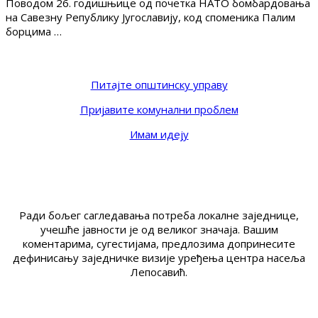
Поводом 26. годишњице од почетка НАТО бомбардовања
на Савезну Републику Југославију, код споменика Палим
борцима …
Питајте општинску управу
Пријавите комунални проблем
Имам идеју
Ради бољег сагледавања потреба локалне заједнице,
учешће јавности је од великог значаја. Вашим
коментарима, сугестијама, предлозима допринесите
дефинисању заједничке визије уређења центра насеља
Лепосавић.