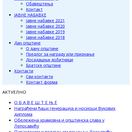
Обавештења
Контакт
ЈАВНЕ НАБАВКЕ
Јавне набавке 2021
Јавне набавке 2020
Јавне набавке 2019
Јавне набавке 2018
Дан општине
О дану општине
Предлог за награду или признање
Досадашњи добитници
Братске општине
Контакти
Сви контакти
Контакт форма
АКТУЕЛНО
О Б А В Е Ш Т Е Њ Е
Награђени ђаци генерација и носиоци Вукових
диплома
Обележена храмовна и општинска слава у
Лепосавићу
Парастосом и полагањем венаца у Леосавићу