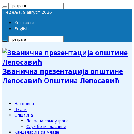
Недеља, 9.август 2026
Контакти
English
Званична презентација општине
Лепосавић Општина Лепосавић
Насловна
Вести
Општина
Локална самоуправа
Службени гласници
Канцеларија за младе