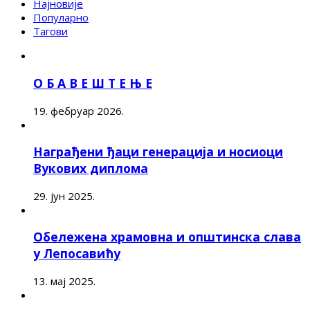
Најновије
Популарно
Тагови
О Б А В Е Ш Т Е Њ Е
19. фебруар 2026.
Награђени ђаци генерација и носиоци
Вукових диплома
29. јун 2025.
Обележена храмовна и општинска слава
у Лепосавићу
13. мај 2025.