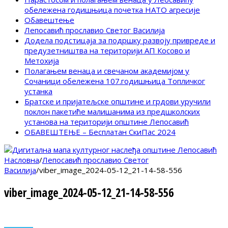
обележена годишњица почетка НАТО агресије
Обавештење
Лепосавић прославио Светог Василија
Додела подстицаја за подршку развоју привреде и
предузетништва на територији АП Косово и
Метохија
Полагањем венаца и свечаном академијом у
Сочаници обележена 107.годишњица Топличког
устанка
Братске и пријатељске општине и грдови уручили
поклон пакетиће малишанима из предшколских
установа на територији општине Лепосавић
ОБАВЕШТЕЊЕ – Бесплатан СкиПас 2024
Насловна
/
Лепосавић прославио Светог
Василија
/
viber_image_2024-05-12_21-14-58-556
viber_image_2024-05-12_21-14-58-556