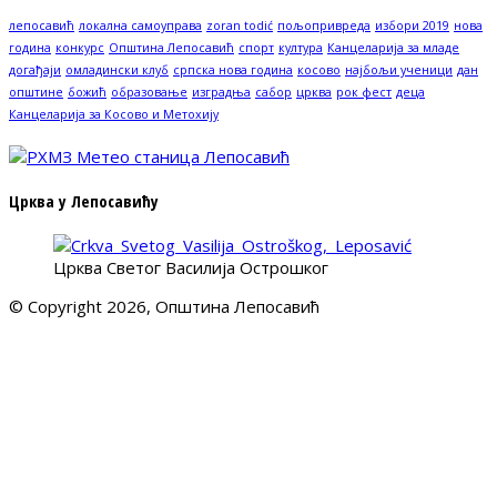
лепосавић
локална самоуправа
zoran todić
пољопривреда
избори 2019
нова
година
конкурс
Општина Лепосавић
спорт
култура
Канцеларија за младе
догађаји
омладински клуб
српска нова година
косово
најбољи ученици
дан
општине
божић
образовање
изградња
сабор
црква
рок фест
деца
Канцеларија за Косово и Метохију
Црква у Лепосавићу
Црква Светог Василија Острошког
© Copyright 2026, Општина Лепосавић