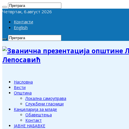
Четвртак, 6.август 2026
Контакти
English
Лепосавић
Насловна
Вести
Општина
Локална самоуправа
Службени гласници
Канцеларија за младе
Обавештења
Контакт
ЈАВНЕ НАБАВКЕ