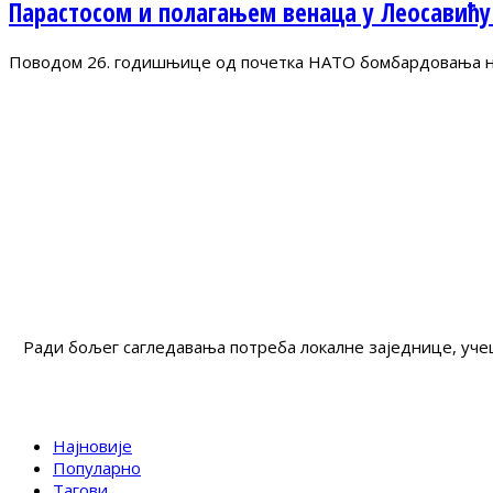
Парастосом и полагањем венаца у Леосавићу
Поводом 26. годишњице од почетка НАТО бомбардовања на 
Ради бољег сагледавања потреба локалне заједнице, учеш
Најновије
Популарно
Тагови