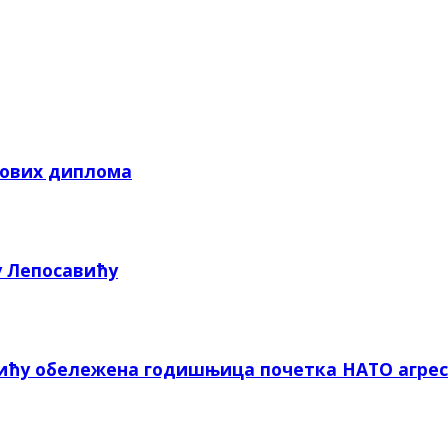
кових диплома
у Лепосавићу
вићу обележена годишњица почетка НАТО агрес