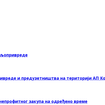
пољопривреде
ривреде и предузетништва на територији АП Ко
 непрофитног закупа на одређено време