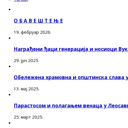
О Б А В Е Ш Т Е Њ Е
19. фебруар 2026.
Награђени ђаци генерација и носиоци Ву
29. јун 2025.
Обележена храмовна и општинска слава 
13. мај 2025.
Парастосом и полагањем венаца у Леоса
25. март 2025.