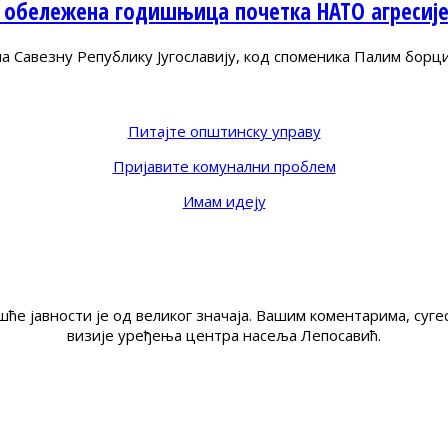
 обележена годишњица почетка НАТО агресиј
Савезну Републику Југославију, код споменика Палим борц
Питајте општинску управу
Пријавите комунални проблем
Имам идеју
ће јавности је од великог значаја. Вашим коментарима, су
визије уређења центра насеља Лепосавић.