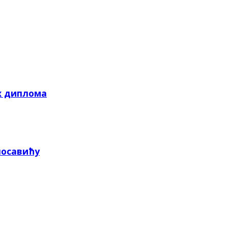
х диплома
посавићу