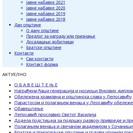
Јавне набавке 2021
Јавне набавке 2020
Јавне набавке 2019
Јавне набавке 2018
Дан општине
О дану општине
Предлог за награду или признање
Досадашњи добитници
Братске општине
Контакти
Сви контакти
Контакт форма
АКТУЕЛНО
О Б А В Е Ш Т Е Њ Е
Награђени ђаци генерација и носиоци Вукових дипло
Обележена храмовна и општинска слава у Лепосавићу
Парастосом и полагањем венаца у Леосавићу обележ
Обавештење
Лепосавић прославио Светог Василија
Додела подстицаја за подршку развоју привреде и п
Полагањем венаца и свечаном академијом у Сочаници
Братске и пријатељске општине и грдови уручили по