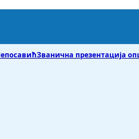
Званична презентација о