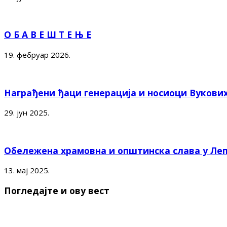
О Б А В Е Ш Т Е Њ Е
19. фебруар 2026.
Награђени ђаци генерација и носиоци Вукови
29. јун 2025.
Обележена храмовна и општинска слава у Ле
13. мај 2025.
Погледајте и ову вест