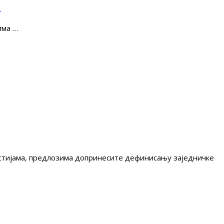
е
има …
гестијама, предлозима допринесите дефинисању заједничке