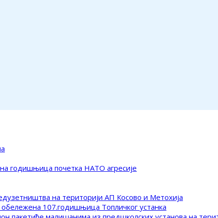
ма
ена годишњица почетка НАТО агресије
редузетништва на територији АП Косово и Метохија
 обележена 107.годишњица Топличког устанка
клон пакетиће малишанима из предшколских установа на тер