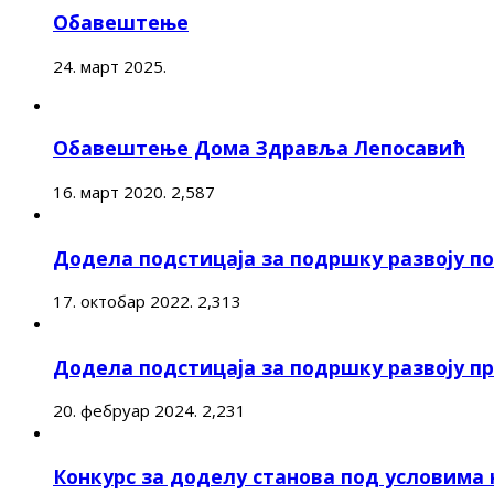
Обавештење
24. март 2025.
Обавештење Дома Здравља Лепосавић
16. март 2020.
2,587
Додела подстицаја за подршку развоју 
17. октобар 2022.
2,313
Додела подстицаја за подршку развоју п
20. фебруар 2024.
2,231
Конкурс за доделу станова под условима