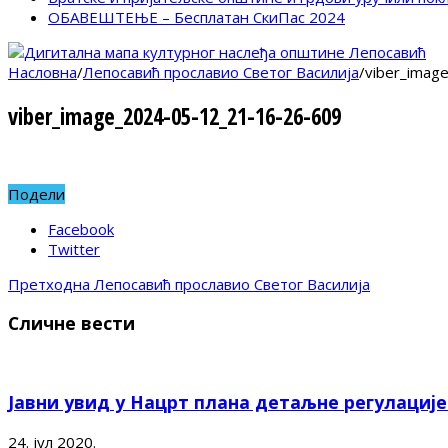
ОБАВЕШТЕЊЕ – Бесплатан СкиПас 2024
Насловна
/
Лепосавић прославио Светог Василија
/
viber_imag
viber_image_2024-05-12_21-16-26-609
Подели
Facebook
Twitter
Претходна
Лепосавић прославио Светог Василија
Сличне вести
Јавни увид у Нацрт плана детаљне регулациј
24. јул 2020.