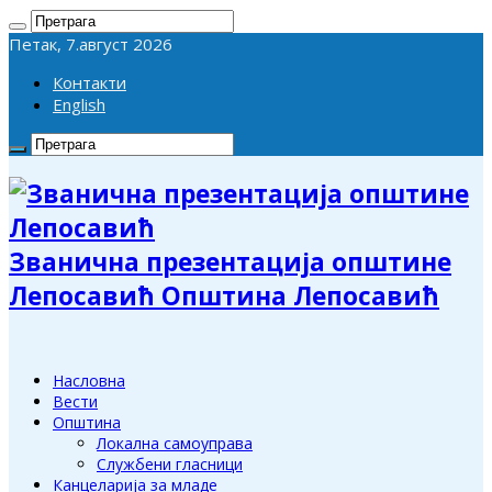
Петак, 7.август 2026
Контакти
English
Званична презентација општине
Лепосавић Општина Лепосавић
Насловна
Вести
Општина
Локална самоуправа
Службени гласници
Канцеларија за младе