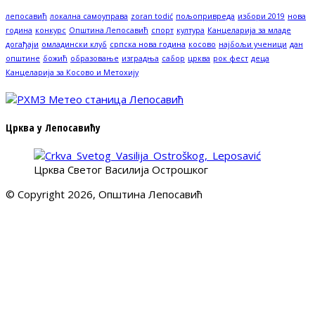
лепосавић
локална самоуправа
zoran todić
пољопривреда
избори 2019
нова
година
конкурс
Општина Лепосавић
спорт
култура
Канцеларија за младе
догађаји
омладински клуб
српска нова година
косово
најбољи ученици
дан
општине
божић
образовање
изградња
сабор
црква
рок фест
деца
Канцеларија за Косово и Метохију
Црква у Лепосавићу
Црква Светог Василија Острошког
© Copyright 2026, Општина Лепосавић