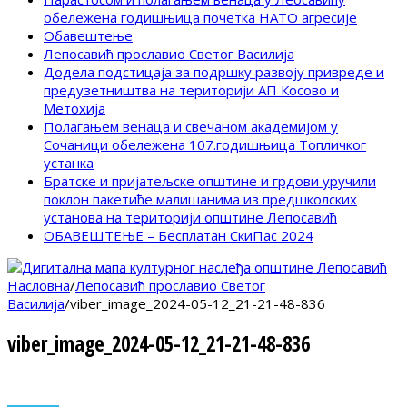
обележена годишњица почетка НАТО агресије
Обавештење
Лепосавић прославио Светог Василија
Додела подстицаја за подршку развоју привреде и
предузетништва на територији АП Косово и
Метохија
Полагањем венаца и свечаном академијом у
Сочаници обележена 107.годишњица Топличког
устанка
Братске и пријатељске општине и грдови уручили
поклон пакетиће малишанима из предшколских
установа на територији општине Лепосавић
ОБАВЕШТЕЊЕ – Бесплатан СкиПас 2024
Насловна
/
Лепосавић прославио Светог
Василија
/
viber_image_2024-05-12_21-21-48-836
viber_image_2024-05-12_21-21-48-836