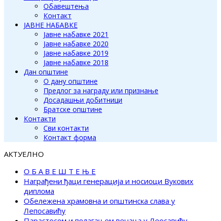
Обавештења
Контакт
ЈАВНЕ НАБАВКЕ
Јавне набавке 2021
Јавне набавке 2020
Јавне набавке 2019
Јавне набавке 2018
Дан општине
О дану општине
Предлог за награду или признање
Досадашњи добитници
Братске општине
Контакти
Сви контакти
Контакт форма
АКТУЕЛНО
О Б А В Е Ш Т Е Њ Е
Награђени ђаци генерација и носиоци Вукових
диплома
Обележена храмовна и општинска слава у
Лепосавићу
Парастосом и полагањем венаца у Леосавићу