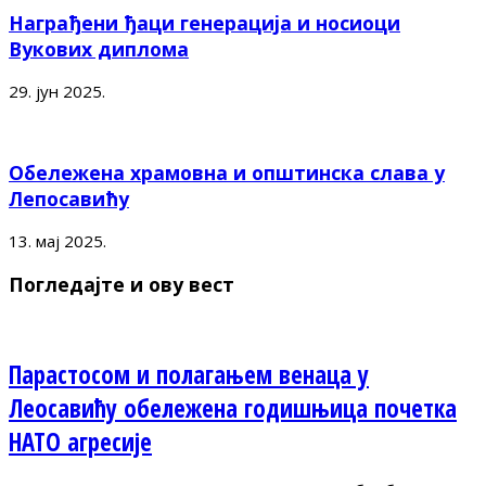
Награђени ђаци генерација и носиоци
Вукових диплома
29. јун 2025.
Обележена храмовна и општинска слава у
Лепосавићу
13. мај 2025.
Погледајте и ову вест
Парастосом и полагањем венаца у
Леосавићу обележена годишњица почетка
НАТО агресије