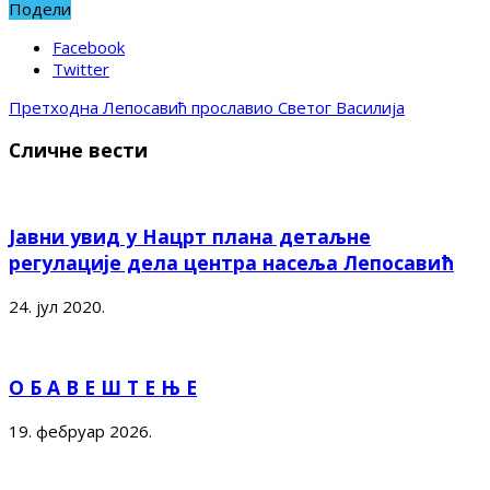
Подели
Facebook
Twitter
Претходна
Лепосавић прославио Светог Василија
Сличне вести
Јавни увид у Нацрт плана детаљне
регулације дела центра насеља Лепосавић
24. јул 2020.
О Б А В Е Ш Т Е Њ Е
19. фебруар 2026.