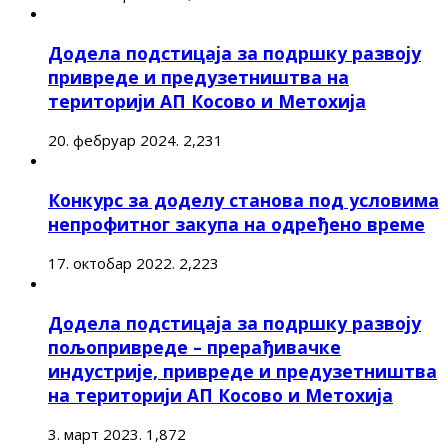
Додела подстицаја за подршку развоју
привреде и предузетништва на
територији АП Косово и Метохија
20. фебруар 2024.
2,231
Конкурс за доделу станова под условима
непрофитног закупа на одређено време
17. октобар 2022.
2,223
Додела подстицаја за подршку развоју
пољопривреде – прерађивачке
индустрије, привреде и предузетништва
на територији АП Косово и Метохија
3. март 2023.
1,872