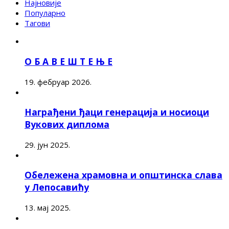
Најновије
Популарно
Тагови
О Б А В Е Ш Т Е Њ Е
19. фебруар 2026.
Награђени ђаци генерација и носиоци
Вукових диплома
29. јун 2025.
Обележена храмовна и општинска слава
у Лепосавићу
13. мај 2025.