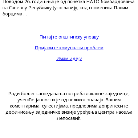
Поводом 26. годишњице од почетка НАТО бомбардовања
на Савезну Републику Југославију, код споменика Палим
борцима …
Питајте општинску управу
Пријавите комунални проблем
Имам идеју
Ради бољег сагледавања потреба локалне заједнице,
учешће јавности је од великог значаја. Вашим
коментарима, сугестијама, предлозима допринесите
дефинисању заједничке визије уређења центра насеља
Лепосавић.