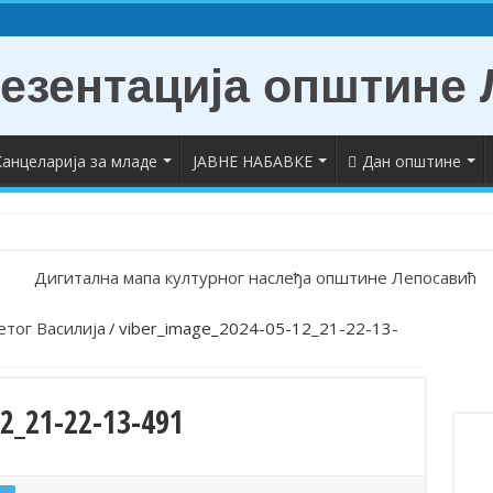
анцеларија за младе
ЈАВНЕ НАБАВКЕ
Дан општине
укових диплома
етог Василија
/
viber_image_2024-05-12_21-22-13-
 у Лепосавићу
авићу обележена годишњица почетка НАТО агресије
2_21-22-13-491
привреде и предузетништва на територији АП Косово и Метохија