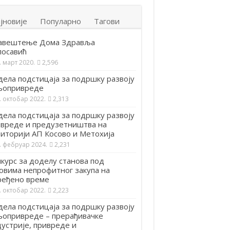
јновије
Популарно
Тагови
авештење Дома Здравља
посавић
. март 2020.
2,596
ела подстицаја за подршку развоју
љопривреде
. октобар 2022.
2,313
ела подстицаја за подршку развоју
вреде и предузетништва на
иторији АП Косово и Метохија
. фебруар 2024.
2,231
курс за доделу станова под
овима непрофитног закупа на
ређено време
. октобар 2022.
2,223
ела подстицаја за подршку развоју
опривреде – прерађивачке
устрије, привреде и