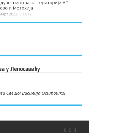
дузетништва на територији АП
ово и Метохија
 март 2023.
1,872
ва у Лепосавићу
ва Светог Василија Острошког