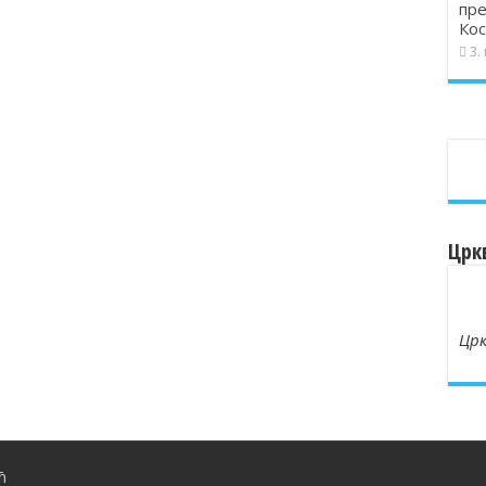
пре
Кос
3.
Црк
Црк
ћ