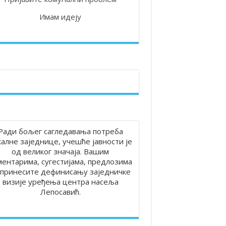
Имам идеју
 на територији општине Лепосавић
Ради бољег сагледавања потреба
калне заједнице, учешће јавности је
од великог значаја. Вашим
ментарима, сугестијама, предлозима
принесите дефинисању заједничке
визије уређења центра насеља
Лепосавић.