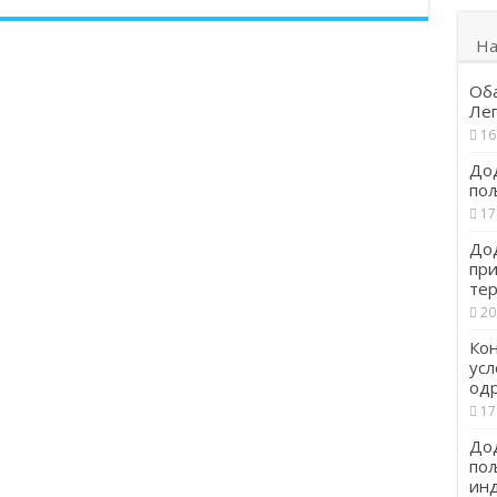
На
Об
Ле
16
Дод
по
17
Дод
при
тер
20
Кон
усл
од
17
Дод
пољ
инд