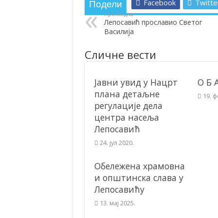
Facebook
Twitte
Подели
Полагањем венаца и свечаном академиј
Претходна
Лепосавић прославио Светог
Братске и пријатељске општине и грдо
Василија
ОБАВЕШТЕЊЕ – Бесплатан СкиПас 20
Сличне вести
Јавни увид у Нацрт
О Б 
плана детаљне
19. 
регулације дела
центра насеља
Лепосавић
24. јул 2020.
Обележена храмовна
и општинска слава у
Лепосавићу
13. мај 2025.