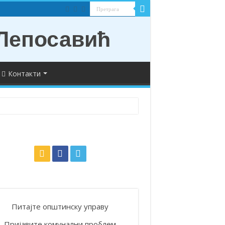
Контакти
Питајте општинску управу
Пријавите комунални проблем