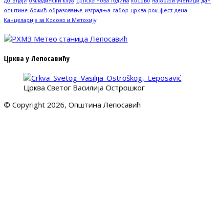
догађаји
омладински клуб
српска нова година
косово
најбољи ученици
дан
општине
божић
образовање
изградња
сабор
црква
рок фест
деца
Канцеларија за Косово и Метохију
Црква у Лепосавићу
Црква Светог Василија Острошког
© Copyright 2026, Општина Лепосавић