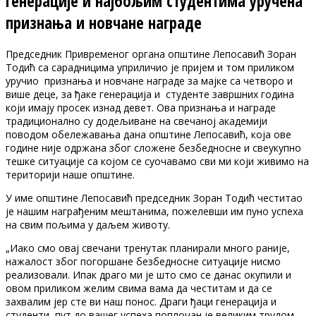
генерације и најбољим студентима уручена
признања и новчане награде
Председник Привременог органа општине Лепосавић Зоран
Тодић са сарадницима уприличио је пријем и том приликом
уручио признања и новчане награде за мајке са четворо и
више деце, за ђаке генерација и студенте завршних година
који имају просек изнад девет. Ова признања и награде
традиционално су додељиване на свечаној академији
поводом обележавања дана општине Лепосавић, која ове
године није одржана због сложене безбедносне и свеукупно
тешке ситуације са којом се суочавамо сви ми који живимо на
територији наше општине.
У име општине Лепосавић председник Зоран Тодић честитао
је нашим награђеним мештанима, пожелевши им пуно успеха
на свим пољима у даљем животу.
„Иако смо овај свечани тренутак планирали много раније,
нажалост због погоршане безбедносне ситуације нисмо
реализовали. Ипак драго ми је што смо се данас окупили и
овом приликом желим свима вама да честитам и да се
захвалим јер сте ви наш понос. Драги ђаци генерација и
студенти, пут до вашег успеха поплочан је великим трудом,