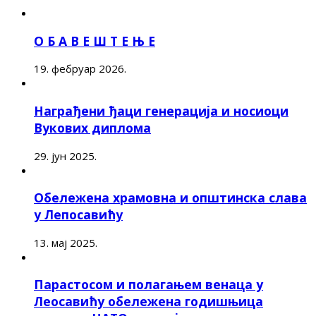
О Б А В Е Ш Т Е Њ Е
19. фебруар 2026.
Награђени ђаци генерација и носиоци
Вукових диплома
29. јун 2025.
Обележена храмовна и општинска слава
у Лепосавићу
13. мај 2025.
Парастосом и полагањем венаца у
Леосавићу обележена годишњица