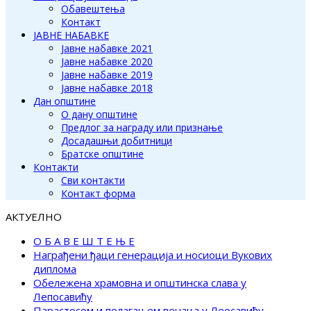
Обавештења
Контакт
ЈАВНЕ НАБАВКЕ
Јавне набавке 2021
Јавне набавке 2020
Јавне набавке 2019
Јавне набавке 2018
Дан општине
О дану општине
Предлог за награду или признање
Досадашњи добитници
Братске општине
Контакти
Сви контакти
Контакт форма
АКТУЕЛНО
О Б А В Е Ш Т Е Њ Е
Награђени ђаци генерација и носиоци Вукових
диплома
Обележена храмовна и општинска слава у
Лепосавићу
Парастосом и полагањем венаца у Леосавићу