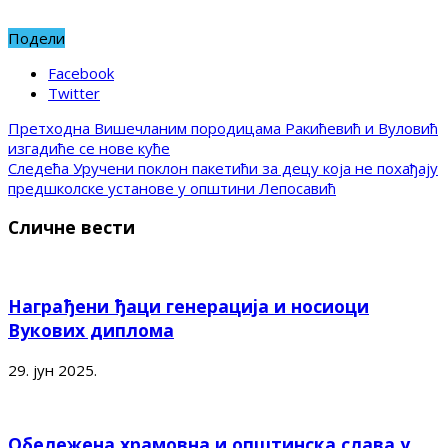
Подели
Facebook
Twitter
Претходна
Вишечланим породицама Ракићевић и Вуловић
изгадиће се нове куће
Следећа
Уручени поклон пакетићи за децу која не похађају
предшколске установе у општини Лепосавић
Сличне вести
Награђени ђаци генерација и носиоци
Вукових диплома
29. јун 2025.
Обележена храмовна и општинска слава у