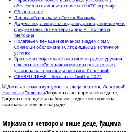
обележена годишњица почетка НАТО агресије
Обавештење
Лепосавић прославио Светог Василија
Додела подстицаја за подршку развоју привреде и
предузетништва на територији АП Косово и
Метохија
Полагањем венаца и свечаном академијом у
Сочаници обележена 107.годишњица Топличког
устанка
Братске и пријатељске општине и грдови уручили
поклон пакетиће малишанима из предшколских
установа на територији општине Лепосавић
ОБАВЕШТЕЊЕ – Бесплатан СкиПас 2024
Насловна
/
Политика
/
Мајкама са четворо и више деце,
ђацима генерације и најбољим студентима уручена
признања и новчане награде
Мајкама са четворо и више деце, ђацима