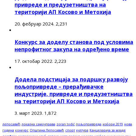
привреде и предузетништва на
територији АП Косово и Метохија
20. фебруар 2024.
2,231
Конкурс за доделу станова под условима
непрофитног закупа на одређено време
17. октобар 2022.
2,223
Додела подстицаја за подршку развоју
пољопривреде – прерађивачке
индустрије, привреде и предузетништва
на територији АП Косово и Метохија
3. март 2023.
1,872
лепосавић
локална самоуправа
zoran todić
пољопривреда
избори 2019
нова
година
конкурс
Општина Лепосавић
спорт
култура
Канцеларија за младе