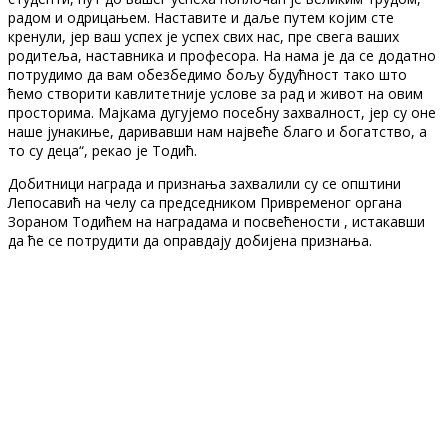
радом и одрицањем. Наставите и даље путем којим сте
кренули, јер ваш успех је успех свих нас, пре свега ваших
родитеља, наставника и професора. На нама је да се додатно
потрудимо да вам обезбедимо бољу будућност тако што
ћемо створити кавлитетније услове за рад и живот на овим
просторима. Мајкама дугујемо посебну захвалност, јер су оне
наше јунакиње, даривавши нам највеће благо и богатство, а
то су деца“, рекао је Тодић.
Добитници награда и признања захвалили су се општини
Лепосавић на челу са председником Привременог органа
Зораном Тодићем на наградама и посвећености , истакавши
да ће се потрудити да оправдају добијена признања.