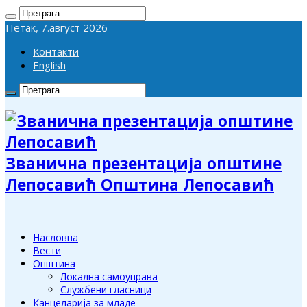
Петак, 7.август 2026
Контакти
English
Званична презентација општине
Лепосавић Општина Лепосавић
Насловна
Вести
Општина
Локална самоуправа
Службени гласници
Канцеларија за младе