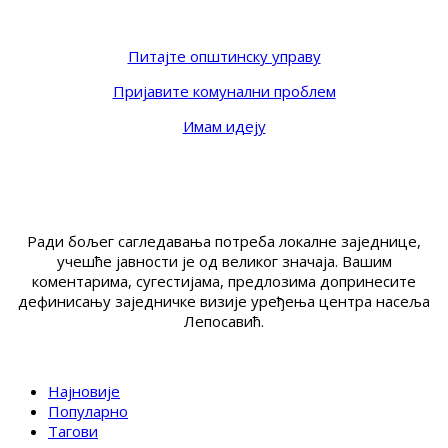
Питајте општинску управу
Пријавите комунални проблем
Имам идеју
Ради бољег сагледавања потреба локалне заједнице,
учешће јавности је од великог значаја. Вашим
коментарима, сугестијама, предлозима допринесите
дефинисању заједничке визије уређења центра насеља
Лепосавић.
Најновије
Популарно
Тагови