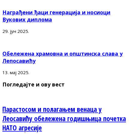
Награђени ђаци генерација и носиоци
Вукових диплома
29. јун 2025.
Обележена храмовна и општинска слава у
Лепосавићу
13. мај 2025.
Погледајте и ову вест
Парастосом и полагањем венаца у
Леосавићу обележена годишњица почетка
НАТО агресије