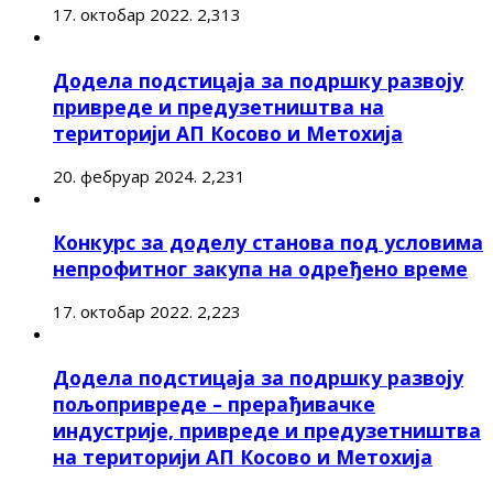
17. октобар 2022.
2,313
Додела подстицаја за подршку развоју
привреде и предузетништва на
територији АП Косово и Метохија
20. фебруар 2024.
2,231
Конкурс за доделу станова под условима
непрофитног закупа на одређено време
17. октобар 2022.
2,223
Додела подстицаја за подршку развоју
пољопривреде – прерађивачке
индустрије, привреде и предузетништва
на територији АП Косово и Метохија