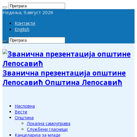
Недеља, 9.август 2026
Контакти
English
Званична презентација општине
Лепосавић Општина Лепосавић
Насловна
Вести
Општина
Локална самоуправа
Службени гласници
Канцеларија за младе