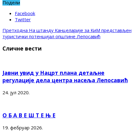
Подели
Facebook
Twitter
Претходна
На штанду Канцеларије за КиМ представљен
туристички потенцијал општине Лепосавић
Сличне вести
Јавни увид у Нацрт плана детаљне
регулације дела центра насеља Лепосавић
24. јул 2020.
О Б А В Е Ш Т Е Њ Е
19. фебруар 2026.