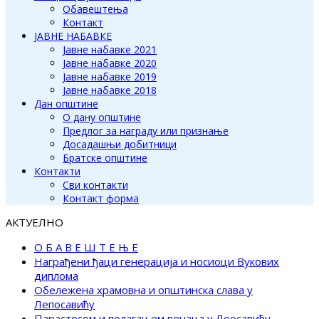
Обавештења
Контакт
ЈАВНЕ НАБАВКЕ
Јавне набавке 2021
Јавне набавке 2020
Јавне набавке 2019
Јавне набавке 2018
Дан општине
О дану општине
Предлог за награду или признање
Досадашњи добитници
Братске општине
Контакти
Сви контакти
Контакт форма
АКТУЕЛНО
О Б А В Е Ш Т Е Њ Е
Награђени ђаци генерација и носиоци Вукових
диплома
Обележена храмовна и општинска слава у
Лепосавићу
Парастосом и полагањем венаца у Леосавићу