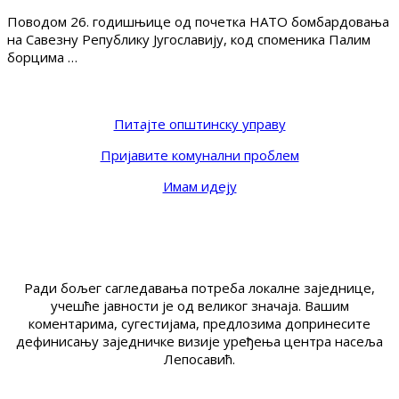
Поводом 26. годишњице од почетка НАТО бомбардовања
на Савезну Републику Југославију, код споменика Палим
борцима …
Питајте општинску управу
Пријавите комунални проблем
Имам идеју
Ради бољег сагледавања потреба локалне заједнице,
учешће јавности је од великог значаја. Вашим
коментарима, сугестијама, предлозима допринесите
дефинисању заједничке визије уређења центра насеља
Лепосавић.