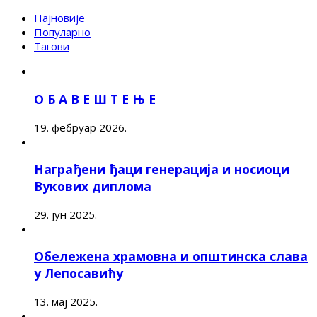
Најновије
Популарно
Тагови
О Б А В Е Ш Т Е Њ Е
19. фебруар 2026.
Награђени ђаци генерација и носиоци
Вукових диплома
29. јун 2025.
Обележена храмовна и општинска слава
у Лепосавићу
13. мај 2025.