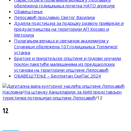
обележена годишњица почетка НАТО агресије
Обавештење
Лепосавић прославио Светог Василија
Додела подстицаја за подршку развоју привреде и
предузетништва на територији АП Косово и
Метохија
Полагањем венаца и свечаном академијом у
Сочаници обележена 107.годишњица Топличког
устанка
Братске и пријатељске општине и грдови уручили
поклон пакетиће малишанима из предшколских
установа на територији општине Лепосавић
ОБАВЕШТЕЊЕ – Бесплатан СкиПас 2024
Насловна
/
На штанду Канцеларије за КиМ представљен
туристички потенцијал општине Лепосавић
/
12
12