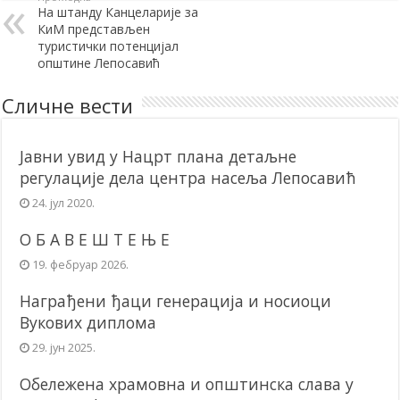
На штанду Канцеларије за
КиМ представљен
туристички потенцијал
општине Лепосавић
Сличне вести
Јавни увид у Нацрт плана детаљне
регулације дела центра насеља Лепосавић
24. јул 2020.
О Б А В Е Ш Т Е Њ Е
19. фебруар 2026.
Награђени ђаци генерација и носиоци
Вукових диплома
29. јун 2025.
Обележена храмовна и општинска слава у