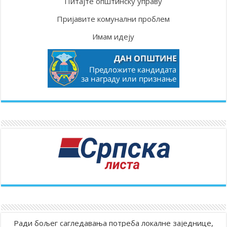
Питајте општинску управу
Пријавите комунални проблем
Имам идеју
Ради бољег сагледавања потреба локалне заједнице,