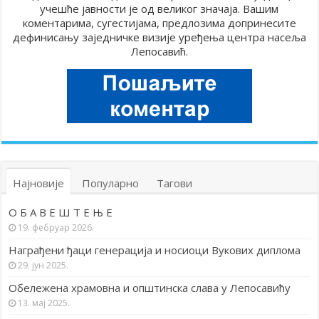
учешће јавности је од великог значаја. Вашим
коментарима, сугестијама, предлозима допринесите
дефинисању заједничке визије уређења центра насеља
Лепосавић.
Најновије
Популарно
Тагови
О Б А В Е Ш Т Е Њ Е
19. фебруар 2026.
Награђени ђаци генерација и носиоци Вукових диплома
29. јун 2025.
Обележена храмовна и општинска слава у Лепосавићу
13. мај 2025.