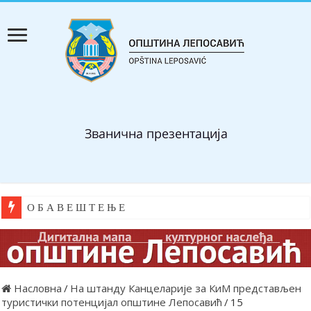
О Б А В Е Ш Т Е Њ Е
Насловна
/
На штанду Канцеларије за КиМ представљен
туристички потенцијал општине Лепосавић
/
15