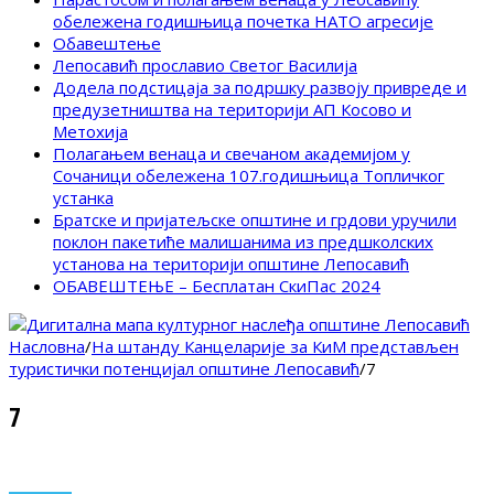
обележена годишњица почетка НАТО агресије
Обавештење
Лепосавић прославио Светог Василија
Додела подстицаја за подршку развоју привреде и
предузетништва на територији АП Косово и
Метохија
Полагањем венаца и свечаном академијом у
Сочаници обележена 107.годишњица Топличког
устанка
Братске и пријатељске општине и грдови уручили
поклон пакетиће малишанима из предшколских
установа на територији општине Лепосавић
ОБАВЕШТЕЊЕ – Бесплатан СкиПас 2024
Насловна
/
На штанду Канцеларије за КиМ представљен
туристички потенцијал општине Лепосавић
/
7
7