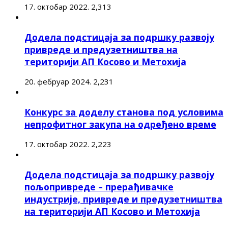
17. октобар 2022.
2,313
Додела подстицаја за подршку развоју
привреде и предузетништва на
територији АП Косово и Метохија
20. фебруар 2024.
2,231
Конкурс за доделу станова под условима
непрофитног закупа на одређено време
17. октобар 2022.
2,223
Додела подстицаја за подршку развоју
пољопривреде – прерађивачке
индустрије, привреде и предузетништва
на територији АП Косово и Метохија