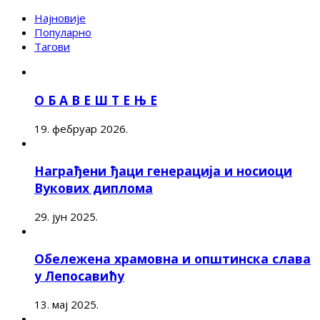
Најновије
Популарно
Тагови
О Б А В Е Ш Т Е Њ Е
19. фебруар 2026.
Награђени ђаци генерација и носиоци
Вукових диплома
29. јун 2025.
Обележена храмовна и општинска слава
у Лепосавићу
13. мај 2025.