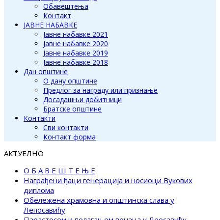
Обавештења
Контакт
ЈАВНЕ НАБАВКЕ
Јавне набавке 2021
Јавне набавке 2020
Јавне набавке 2019
Јавне набавке 2018
Дан општине
О дану општине
Предлог за награду или признање
Досадашњи добитници
Братске општине
Контакти
Сви контакти
Контакт форма
АКТУЕЛНО
О Б А В Е Ш Т Е Њ Е
Награђени ђаци генерација и носиоци Вукових
диплома
Обележена храмовна и општинска слава у
Лепосавићу
Парастосом и полагањем венаца у Леосавићу