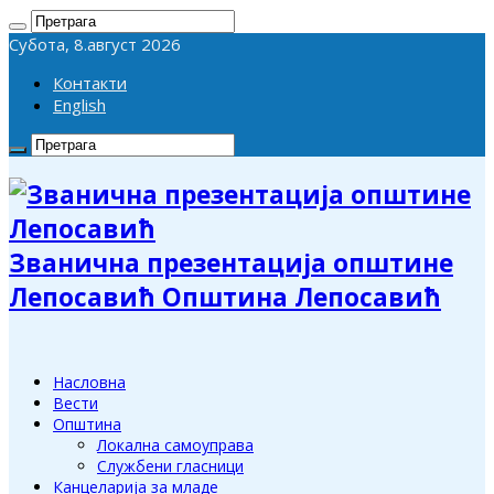
Субота, 8.август 2026
Контакти
English
Званична презентација општине
Лепосавић Општина Лепосавић
Насловна
Вести
Општина
Локална самоуправа
Службени гласници
Канцеларија за младе