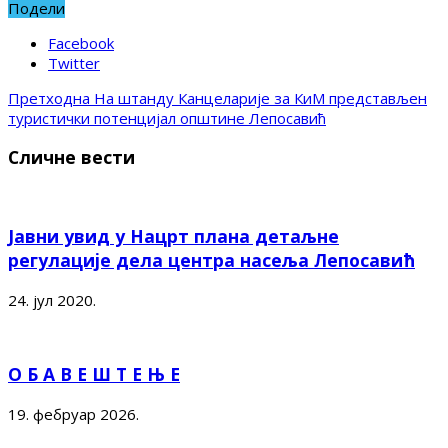
Подели
Facebook
Twitter
Претходна
На штанду Канцеларије за КиМ представљен
туристички потенцијал општине Лепосавић
Сличне вести
Јавни увид у Нацрт плана детаљне
регулације дела центра насеља Лепосавић
24. јул 2020.
О Б А В Е Ш Т Е Њ Е
19. фебруар 2026.