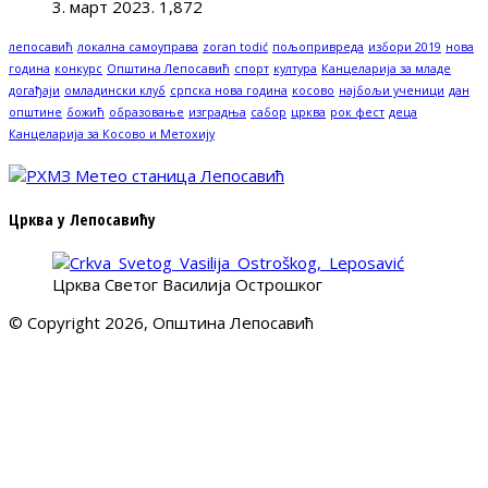
3. март 2023.
1,872
лепосавић
локална самоуправа
zoran todić
пољопривреда
избори 2019
нова
година
конкурс
Општина Лепосавић
спорт
култура
Канцеларија за младе
догађаји
омладински клуб
српска нова година
косово
најбољи ученици
дан
општине
божић
образовање
изградња
сабор
црква
рок фест
деца
Канцеларија за Косово и Метохију
Црква у Лепосавићу
Црква Светог Василија Острошког
© Copyright 2026, Општина Лепосавић