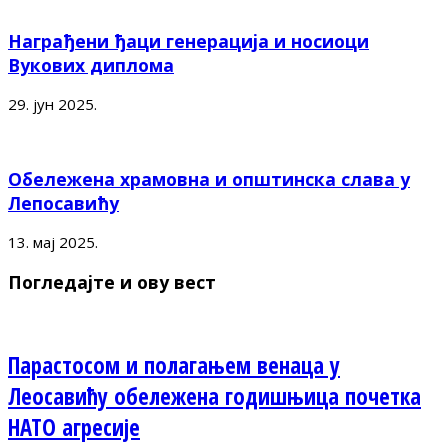
Награђени ђаци генерација и носиоци
Вукових диплома
29. јун 2025.
Обележена храмовна и општинска слава у
Лепосавићу
13. мај 2025.
Погледајте и ову вест
Парастосом и полагањем венаца у
Леосавићу обележена годишњица почетка
НАТО агресије