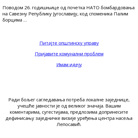
Поводом 26. годишњице од почетка НАТО бомбардовања
на Савезну Републику Југославију, код споменика Палим
борцима …
Питајте општинску управу
Пријавите комунални проблем
Имам идеју
Ради бољег сагледавања потреба локалне заједнице,
учешће јавности је од великог значаја. Вашим
коментарима, сугестијама, предлозима допринесите
дефинисању заједничке визије уређења центра насеља
Лепосавић.