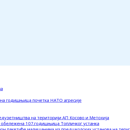
ма
ена годишњица почетка НАТО агресије
редузетништва на територији АП Косово и Метохија
 обележена 107.годишњица Топличког устанка
клон пакетиће малишанима из предшколских установа на тер