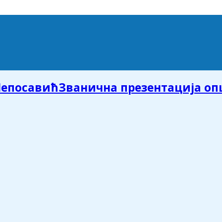
Званична презентација о