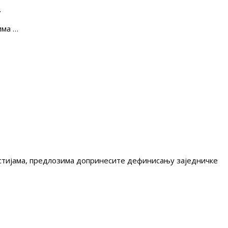
е
има …
гестијама, предлозима допринесите дефинисању заједничке