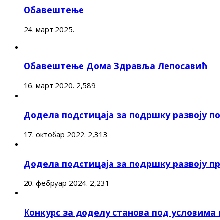
Обавештење
24. март 2025.
Обавештење Дома Здравља Лепосавић
16. март 2020.
2,589
Додела подстицаја за подршку развоју 
17. октобар 2022.
2,313
Додела подстицаја за подршку развоју п
20. фебруар 2024.
2,231
Конкурс за доделу станова под условима