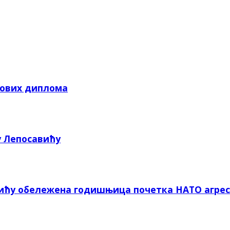
кових диплома
у Лепосавићу
вићу обележена годишњица почетка НАТО агрес