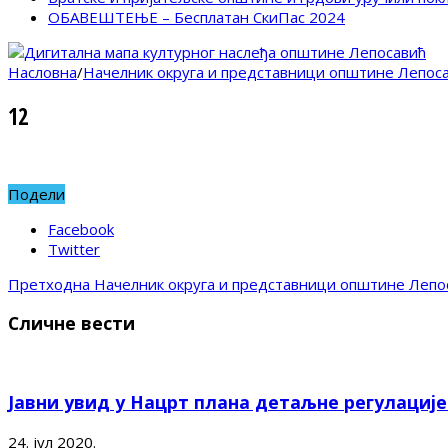
ОБАВЕШТЕЊЕ – Бесплатан СкиПас 2024
Насловна
/
Начелник округа и представници општине Лепоса
12
Подели
Facebook
Twitter
Претходна
Начелник округа и представници општине Лепос
Сличне вести
Јавни увид у Нацрт плана детаљне регулациј
24. јул 2020.