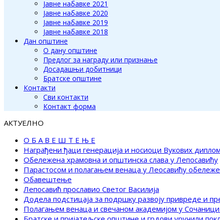
Јавне набавке 2021
Јавне набавке 2020
Јавне набавке 2019
Јавне набавке 2018
Дан општине
О дану општине
Предлог за награду или признање
Досадашњи добитници
Братске општине
Контакти
Сви контакти
Контакт форма
АКТУЕЛНО
О Б А В Е Ш Т Е Њ Е
Награђени ђаци генерација и носиоци Вукових дипло
Обележена храмовна и општинска слава у Лепосавићу
Парастосом и полагањем венаца у Леосавићу обележ
Обавештење
Лепосавић прославио Светог Василија
Додела подстицаја за подршку развоју привреде и п
Полагањем венаца и свечаном академијом у Сочаници
Братске и пријатељске општине и грдови уручили по