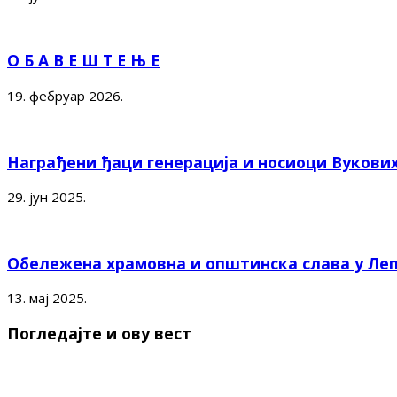
О Б А В Е Ш Т Е Њ Е
19. фебруар 2026.
Награђени ђаци генерација и носиоци Вукови
29. јун 2025.
Обележена храмовна и општинска слава у Ле
13. мај 2025.
Погледајте и ову вест