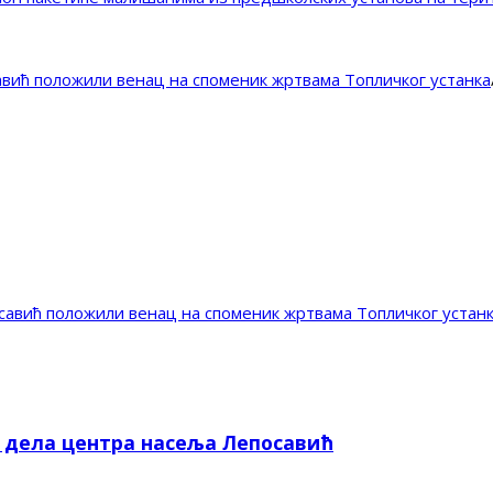
вић положили венац на споменик жртвама Топличког устанка
авић положили венац на споменик жртвама Топличког устан
е дела центра насеља Лепосавић