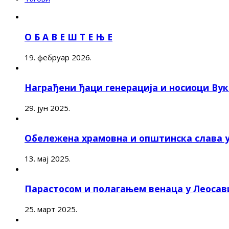
О Б А В Е Ш Т Е Њ Е
19. фебруар 2026.
Награђени ђаци генерација и носиоци Ву
29. јун 2025.
Обележена храмовна и општинска слава 
13. мај 2025.
Парастосом и полагањем венаца у Леоса
25. март 2025.