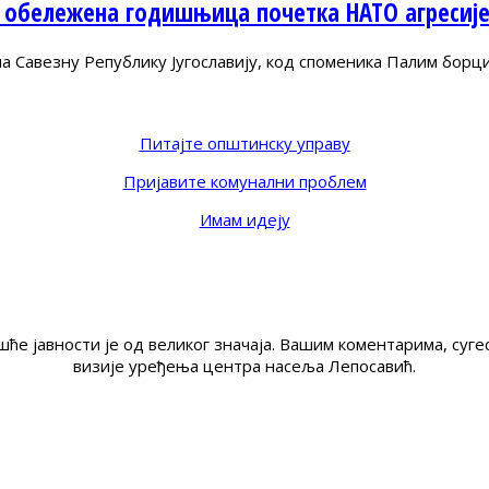
 обележена годишњица почетка НАТО агресиј
Савезну Републику Југославију, код споменика Палим борц
Питајте општинску управу
Пријавите комунални проблем
Имам идеју
ће јавности је од великог значаја. Вашим коментарима, су
визије уређења центра насеља Лепосавић.