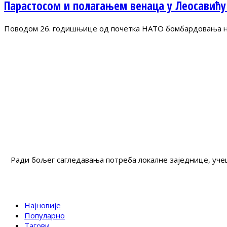
Парастосом и полагањем венаца у Леосавићу
Поводом 26. годишњице од почетка НАТО бомбардовања на 
Ради бољег сагледавања потреба локалне заједнице, учеш
Најновије
Популарно
Тагови