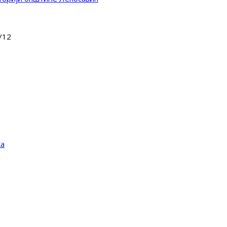
/
12
ка