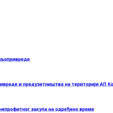
пољопривреде
ривреде и предузетништва на територији АП Ко
 непрофитног закупа на одређено време