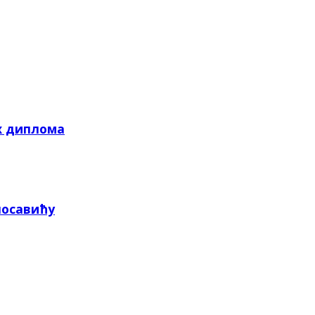
х диплома
посавићу