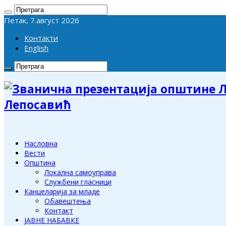
Петак, 7.август 2026
Контакти
English
Лепосавић
Насловна
Вести
Општина
Локална самоуправа
Службени гласници
Канцеларија за младе
Обавештења
Контакт
ЈАВНЕ НАБАВКЕ