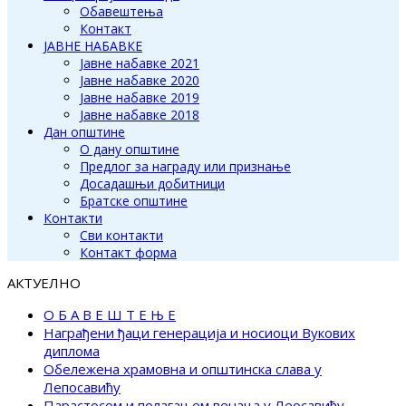
Обавештења
Контакт
ЈАВНЕ НАБАВКЕ
Јавне набавке 2021
Јавне набавке 2020
Јавне набавке 2019
Јавне набавке 2018
Дан општине
О дану општине
Предлог за награду или признање
Досадашњи добитници
Братске општине
Контакти
Сви контакти
Контакт форма
АКТУЕЛНО
О Б А В Е Ш Т Е Њ Е
Награђени ђаци генерација и носиоци Вукових
диплома
Обележена храмовна и општинска слава у
Лепосавићу
Парастосом и полагањем венаца у Леосавићу