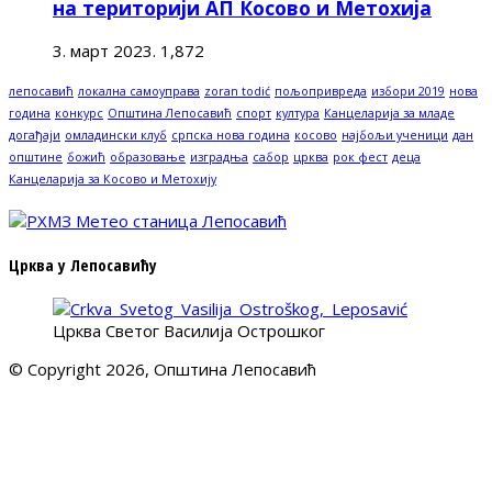
на територији АП Косово и Метохија
3. март 2023.
1,872
лепосавић
локална самоуправа
zoran todić
пољопривреда
избори 2019
нова
година
конкурс
Општина Лепосавић
спорт
култура
Канцеларија за младе
догађаји
омладински клуб
српска нова година
косово
најбољи ученици
дан
општине
божић
образовање
изградња
сабор
црква
рок фест
деца
Канцеларија за Косово и Метохију
Црква у Лепосавићу
Црква Светог Василија Острошког
© Copyright 2026, Општина Лепосавић