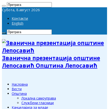
Субота, 8.август 2026
Контакти
English
Званична презентација општине
Лепосавић Општина Лепосавић
Насловна
Вести
Општина
Локална самоуправа
Службени гласници
Канцеларија за младе