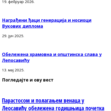
19. фебруар 2026.
Награђени ђаци генерација и носиоци
Вукових диплома
29. јун 2025.
Обележена храмовна и општинска слава у
Лепосавићу
13. мај 2025.
Погледајте и ову вест
Парастосом и полагањем венаца у
Леосавићу обележена годишњица почетка