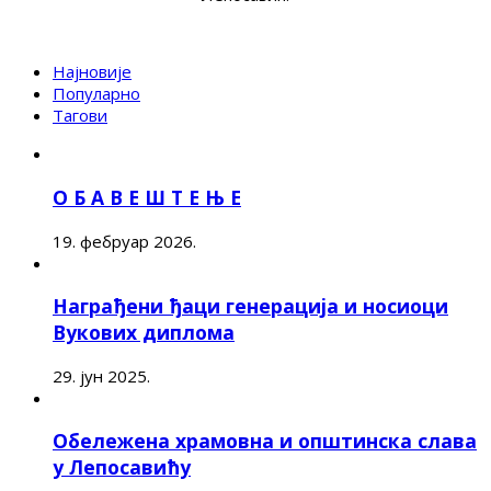
Најновије
Популарно
Тагови
О Б А В Е Ш Т Е Њ Е
19. фебруар 2026.
Награђени ђаци генерација и носиоци
Вукових диплома
29. јун 2025.
Обележена храмовна и општинска слава
у Лепосавићу