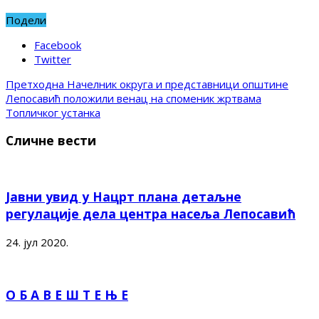
Подели
Facebook
Twitter
Претходна
Начелник округа и представници општине
Лепосавић положили венац на споменик жртвама
Топличког устанка
Сличне вести
Јавни увид у Нацрт плана детаљне
регулације дела центра насеља Лепосавић
24. јул 2020.
О Б А В Е Ш Т Е Њ Е