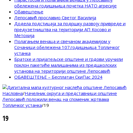
обележена годишњица почетка НАТО агресије
Обавештење
Лепосавић прославио Светог Василија
Додела подстицаја за подршку развоју привреде и
предузетништва на територији АП Косово и
Метохија
Полагањем венаца и свечаном академијом у
Сочаници обележена 107.годишњица Топличког
устанка
Братске и пријатељске општине и грдови уручили
поклон пакетиће малишанима из предшколских
установа на територији општине Лепосавић
ОБАВЕШТЕЊЕ – Бесплатан СкиПас 2024
Насловна
/
Начелник округа и представници општине
Лепосавић положили венац на споменик жртвама
Топличког устанка
/
19
19