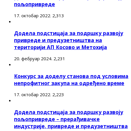
пољопривреде
17. октобар 2022.
2,313
Додела подстицаја за подршку развоју
привреде и предузетништва на
територији АП Косово и Метохија
20. фебруар 2024.
2,231
Конкурс за доделу станова под условима
непрофитног закупа на одређено време
17. октобар 2022.
2,223
Додела подстицаја за подршку развоју
пољопривреде – прерађивачке
индустрије, привреде и предузетништва