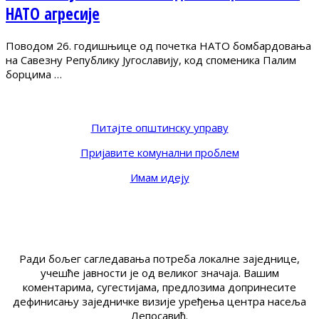
НАТО агресије
Поводом 26. годишњице од почетка НАТО бомбардовања
на Савезну Републику Југославију, код споменика Палим
борцима …
Питајте општинску управу
Пријавите комунални проблем
Имам идеју
Ради бољег сагледавања потреба локалне заједнице,
учешће јавности је од великог значаја. Вашим
коментарима, сугестијама, предлозима допринесите
дефинисању заједничке визије уређења центра насеља
Лепосавић.