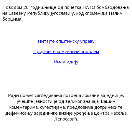
Поводом 26. годишњице од почетка НАТО бомбардовања
на Савезну Републику Југославију, код споменика Палим
борцима …
Питајте општинску управу
Пријавите комунални проблем
Имам идеју
Ради бољег сагледавања потреба локалне заједнице,
учешће јавности је од великог значаја. Вашим
коментарима, сугестијама, предлозима допринесите
дефинисању заједничке визије уређења центра насеља
Лепосавић.