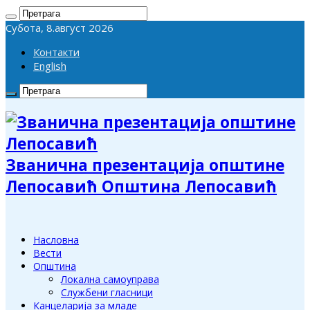
Субота, 8.август 2026
Контакти
English
Званична презентација општине
Лепосавић Општина Лепосавић
Насловна
Вести
Општина
Локална самоуправа
Службени гласници
Канцеларија за младе