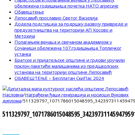
обележена годишњица почетка НАТО агресије
Обавештење
Лепосавић прославио Светог Василија
Додела подстицаја за подршку развоју привреде и
предузетништва на територији АП Косово и
Метохија
Полагањем венаца и свечаном академијом у
Сочаници обележена 107.годишњица Топличког
устанка
Братске и пријатељске општине и грдови уручили
поклон пакетиће малишанима из предшколских
установа на територији општине Лепосавић
ОБАВЕШТЕЊЕ – Бесплатан СкиПас 2024
Насловна
/
Награђени ђаци генерација и носиоци Вукових
диплома
/
511329797_1071786015048595_342397311459479
511329797_1071786015048595_34239731145947959