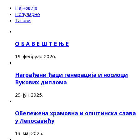
Најновије
Популарно
Тагови
О Б А В Е Ш Т Е Њ Е
19. фебруар 2026.
Награђени ђаци генерација и носиоци
Вукових диплома
29. јун 2025.
Обележена храмовна и општинска слава
у Лепосавићу
13. мај 2025.