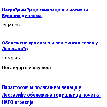
Награђени ђаци генерација и носиоци
Вукових диплома
29. јун 2025.
Обележена храмовна и општинска слава у
Лепосавићу
13. мај 2025.
Погледајте и ову вест
Парастосом и полагањем венаца у
Леосавићу обележена годишњица почетка
НАТО агресије