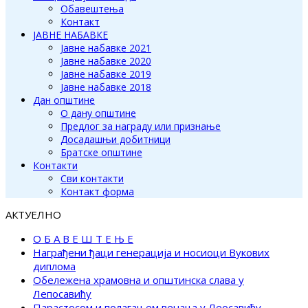
Обавештења
Контакт
ЈАВНЕ НАБАВКЕ
Јавне набавке 2021
Јавне набавке 2020
Јавне набавке 2019
Јавне набавке 2018
Дан општине
О дану општине
Предлог за награду или признање
Досадашњи добитници
Братске општине
Контакти
Сви контакти
Контакт форма
АКТУЕЛНО
О Б А В Е Ш Т Е Њ Е
Награђени ђаци генерација и носиоци Вукових
диплома
Обележена храмовна и општинска слава у
Лепосавићу
Парастосом и полагањем венаца у Леосавићу