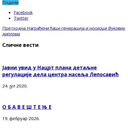
Подели
Facebook
Twitter
Претходна
Награђени ђаци генерација и носиоци Вукових
диплома
Сличне вести
Јавни увид у Нацрт плана детаљне
регулације дела центра насеља Лепосавић
24. јул 2020.
О Б А В Е Ш Т Е Њ Е
19. фебруар 2026.