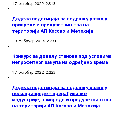
17. октобар 2022.
2,313
Додела подстицаја за подршку развоју
привреде и предузетништва на
територији АП Косово и Метохија
20. фебруар 2024.
2,231
Конкурс за доделу станова под условима
непрофитног закупа на одређено време
17. октобар 2022.
2,223
Додела подстицаја за подршку развоју
пољопривреде – прерађивачке
индустрије, привреде и предузетништва
на територији АП Косово и Метохија