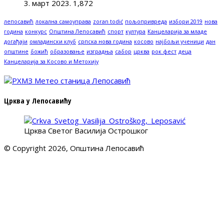
3. март 2023.
1,872
лепосавић
локална самоуправа
zoran todić
пољопривреда
избори 2019
нова
година
конкурс
Општина Лепосавић
спорт
култура
Канцеларија за младе
догађаји
омладински клуб
српска нова година
косово
најбољи ученици
дан
општине
божић
образовање
изградња
сабор
црква
рок фест
деца
Канцеларија за Косово и Метохију
Црква у Лепосавићу
Црква Светог Василија Острошког
© Copyright 2026, Општина Лепосавић