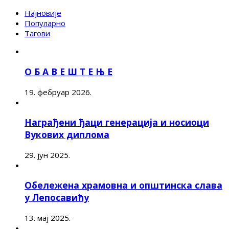
Најновије
Популарно
Тагови
О Б А В Е Ш Т Е Њ Е
19. фебруар 2026.
Награђени ђаци генерација и носиоци
Вукових диплома
29. јун 2025.
Обележена храмовна и општинска слава
у Лепосавићу
13. мај 2025.