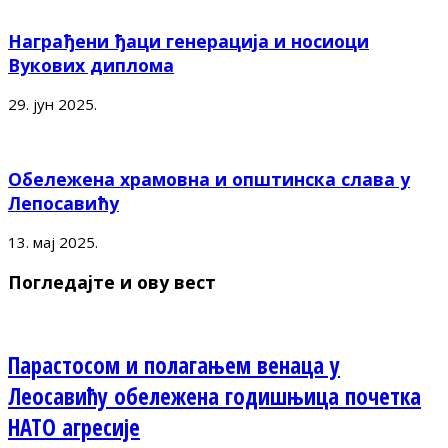
Награђени ђаци генерација и носиоци
Вукових диплома
29. јун 2025.
Обележена храмовна и општинска слава у
Лепосавићу
13. мај 2025.
Погледајте и ову вест
Парастосом и полагањем венаца у
Леосавићу обележена годишњица почетка
НАТО агресије