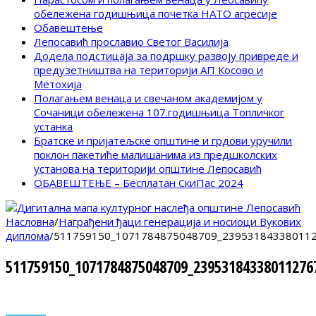
обележена годишњица почетка НАТО агресије
Обавештење
Лепосавић прославио Светог Василија
Додела подстицаја за подршку развоју привреде и
предузетништва на територији АП Косово и
Метохија
Полагањем венаца и свечаном академијом у
Сочаници обележена 107.годишњица Топличког
устанка
Братске и пријатељске општине и грдови уручили
поклон пакетиће малишанима из предшколских
установа на територији општине Лепосавић
ОБАВЕШТЕЊЕ – Бесплатан СкиПас 2024
Насловна
/
Награђени ђаци генерација и носиоци Вукових
диплома
/
511759150_1071784875048709_239531843380112
511759150_1071784875048709_23953184338011276