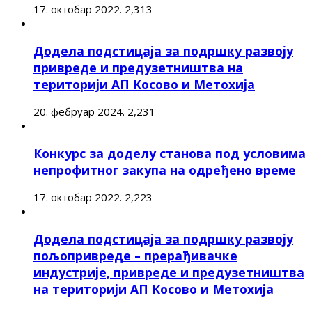
17. октобар 2022.
2,313
Додела подстицаја за подршку развоју
привреде и предузетништва на
територији АП Косово и Метохија
20. фебруар 2024.
2,231
Конкурс за доделу станова под условима
непрофитног закупа на одређено време
17. октобар 2022.
2,223
Додела подстицаја за подршку развоју
пољопривреде – прерађивачке
индустрије, привреде и предузетништва
на територији АП Косово и Метохија