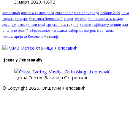
3. март 2023.
1,872
лепосавић
локална самоуправа
zoran todić
пољопривреда
избори 2019
нова
година
конкурс
Општина Лепосавић
спорт
култура
Канцеларија за младе
догађаји
омладински клуб
српска нова година
косово
најбољи ученици
дан
општине
божић
образовање
изградња
сабор
црква
рок фест
деца
Канцеларија за Косово и Метохију
Црква у Лепосавићу
Црква Светог Василија Острошког
© Copyright 2026, Општина Лепосавић