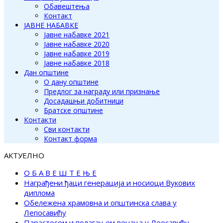
Обавештења
Контакт
ЈАВНЕ НАБАВКЕ
Јавне набавке 2021
Јавне набавке 2020
Јавне набавке 2019
Јавне набавке 2018
Дан општине
О дану општине
Предлог за награду или признање
Досадашњи добитници
Братске општине
Контакти
Сви контакти
Контакт форма
АКТУЕЛНО
О Б А В Е Ш Т Е Њ Е
Награђени ђаци генерација и носиоци Вукових
диплома
Обележена храмовна и општинска слава у
Лепосавићу
Парастосом и полагањем венаца у Леосавићу