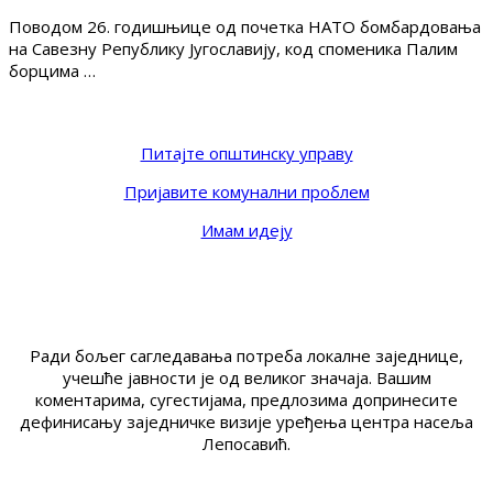
Поводом 26. годишњице од почетка НАТО бомбардовања
на Савезну Републику Југославију, код споменика Палим
борцима …
Питајте општинску управу
Пријавите комунални проблем
Имам идеју
Ради бољег сагледавања потреба локалне заједнице,
учешће јавности је од великог значаја. Вашим
коментарима, сугестијама, предлозима допринесите
дефинисању заједничке визије уређења центра насеља
Лепосавић.