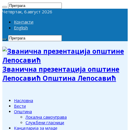
Четвртак, 6.август 2026
Контакти
English
Званична презентација општине
Лепосавић Општина Лепосавић
Насловна
Вести
Општина
Локална самоуправа
Службени гласници
Канцеларија за младе