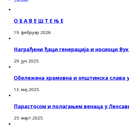
О Б А В Е Ш Т Е Њ Е
19. фебруар 2026.
Награђени ђаци генерација и носиоци Ву
29. јун 2025.
Обележена храмовна и општинска слава 
13. мај 2025.
Парастосом и полагањем венаца у Леоса
25. март 2025.