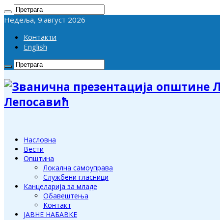
Недеља, 9.август 2026
Контакти
English
Лепосавић
Насловна
Вести
Општина
Локална самоуправа
Службени гласници
Канцеларија за младе
Обавештења
Контакт
ЈАВНЕ НАБАВКЕ