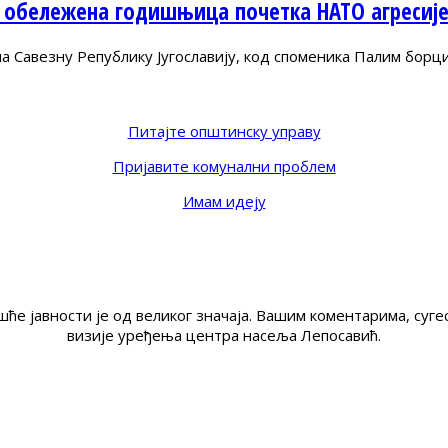
 обележена годишњица почетка НАТО агресиј
Савезну Републику Југославију, код споменика Палим борц
Питајте општинску управу
Пријавите комунални проблем
Имам идеју
ће јавности је од великог значаја. Вашим коментарима, су
визије уређења центра насеља Лепосавић.