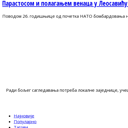
Парастосом и полагањем венаца у Леосавићу
Поводом 26. годишњице од почетка НАТО бомбардовања на 
Ради бољег сагледавања потреба локалне заједнице, учеш
Најновије
Популарно
Тагови