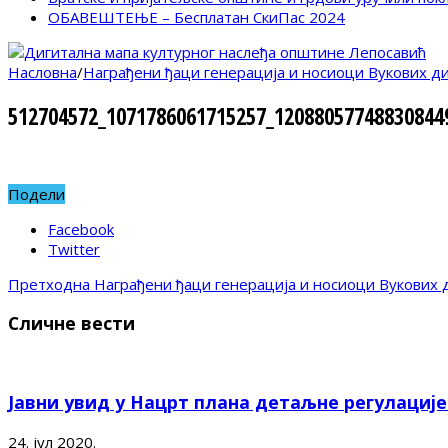
ОБАВЕШТЕЊЕ – Бесплатан СкиПас 2024
Насловна
/
Награђени ђаци генерација и носиоци Вукових д
512704572_1071786061715257_12088057748830844
Подели
Facebook
Twitter
Претходна
Награђени ђаци генерација и носиоци Вукових 
Сличне вести
Јавни увид у Нацрт плана детаљне регулациј
24. јул 2020.