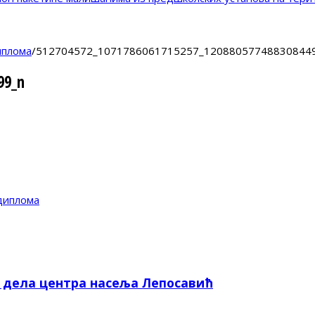
иплома
/
512704572_1071786061715257_12088057748830844
99_n
диплома
е дела центра насеља Лепосавић