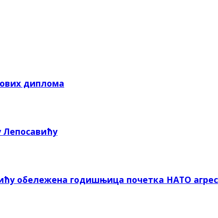
кових диплома
у Лепосавићу
вићу обележена годишњица почетка НАТО агрес