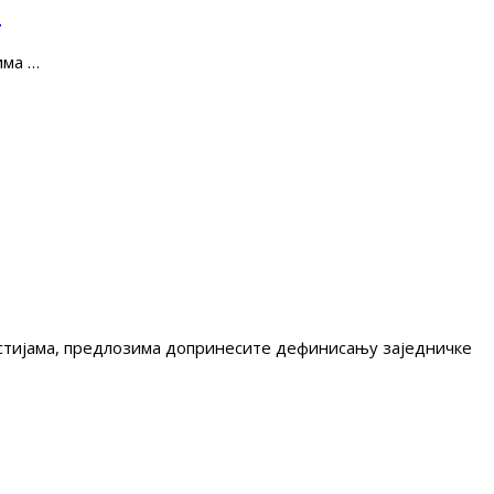
е
има …
гестијама, предлозима допринесите дефинисању заједничке