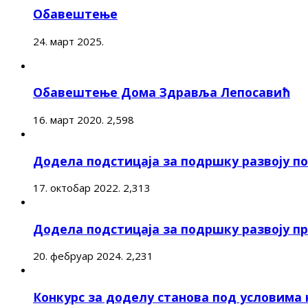
Обавештење
24. март 2025.
Обавештење Дома Здравља Лепосавић
16. март 2020.
2,598
Додела подстицаја за подршку развоју 
17. октобар 2022.
2,313
Додела подстицаја за подршку развоју п
20. фебруар 2024.
2,231
Конкурс за доделу станова под условима