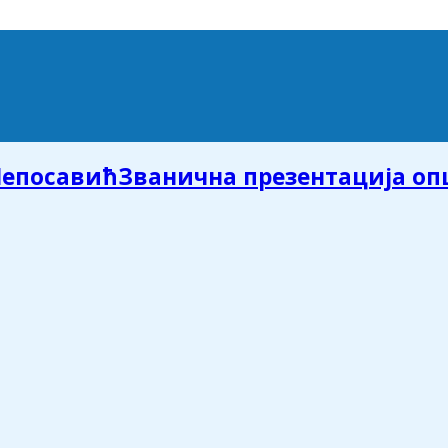
Званична презентација о