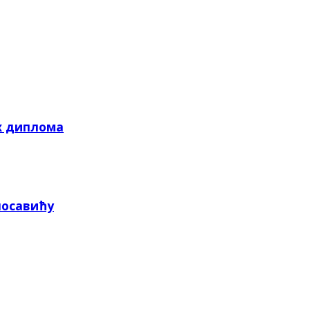
х диплома
посавићу