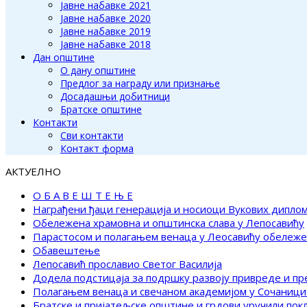
Јавне набавке 2021
Јавне набавке 2020
Јавне набавке 2019
Јавне набавке 2018
Дан општине
О дану општине
Предлог за награду или признање
Досадашњи добитници
Братске општине
Контакти
Сви контакти
Контакт форма
АКТУЕЛНО
О Б А В Е Ш Т Е Њ Е
Награђени ђаци генерација и носиоци Вукових дипло
Обележена храмовна и општинска слава у Лепосавићу
Парастосом и полагањем венаца у Леосавићу обележ
Обавештење
Лепосавић прославио Светог Василија
Додела подстицаја за подршку развоју привреде и п
Полагањем венаца и свечаном академијом у Сочаници
Братске и пријатељске општине и грдови уручили по