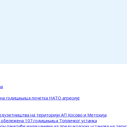
ма
ена годишњица почетка НАТО агресије
редузетништва на територији АП Косово и Метохија
 обележена 107.годишњица Топличког устанка
клон пакетиће малишанима из предшколских установа на тер