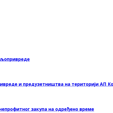
пољопривреде
ривреде и предузетништва на територији АП Ко
 непрофитног закупа на одређено време