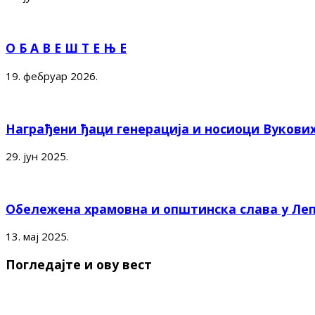
О Б А В Е Ш Т Е Њ Е
19. фебруар 2026.
Награђени ђаци генерација и носиоци Вукови
29. јун 2025.
Обележена храмовна и општинска слава у Ле
13. мај 2025.
Погледајте и ову вест