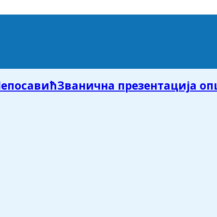
Званична презентација о