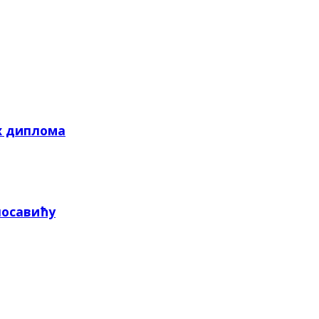
х диплома
посавићу