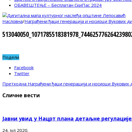
ОБАВЕШТЕЊЕ – Бесплатан СкиПас 2024
Насловна
/
Награђени ђаци генерација и носиоци Вукових д
513040050_1071785518381978_74462577626423980
Подели
Facebook
Twitter
Претходна
Награђени ђаци генерација и носиоци Вукових 
Сличне вести
Јавни увид у Нацрт плана детаљне регулациј
24. јул 2020.