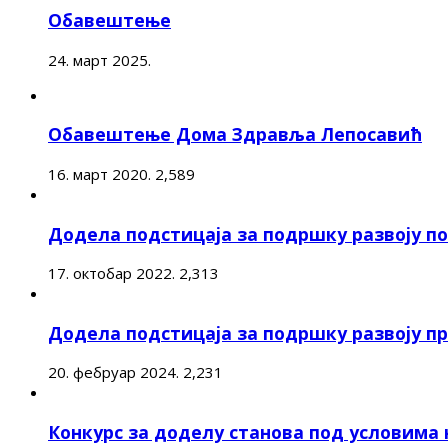
Обавештење
24. март 2025.
Обавештење Дома Здравља Лепосавић
16. март 2020.
2,589
Додела подстицаја за подршку развоју 
17. октобар 2022.
2,313
Додела подстицаја за подршку развоју п
20. фебруар 2024.
2,231
Конкурс за доделу станова под условима