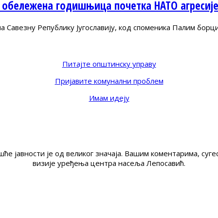
 обележена годишњица почетка НАТО агресиј
Савезну Републику Југославију, код споменика Палим борц
Питајте општинску управу
Пријавите комунални проблем
Имам идеју
ће јавности је од великог значаја. Вашим коментарима, су
визије уређења центра насеља Лепосавић.