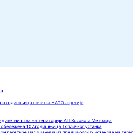
ма
ена годишњица почетка НАТО агресије
редузетништва на територији АП Косово и Метохија
 обележена 107.годишњица Топличког устанка
клон пакетиће малишанима из предшколских установа на тер