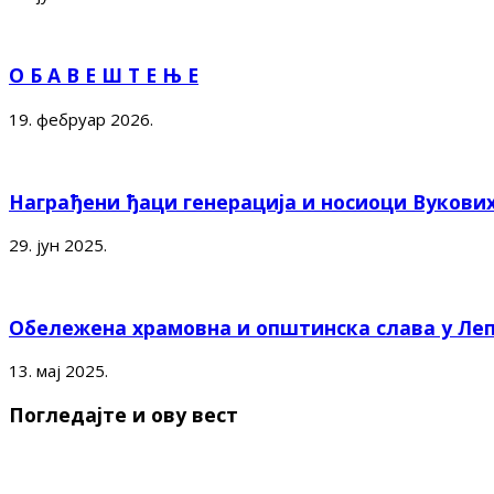
О Б А В Е Ш Т Е Њ Е
19. фебруар 2026.
Награђени ђаци генерација и носиоци Вукови
29. јун 2025.
Обележена храмовна и општинска слава у Ле
13. мај 2025.
Погледајте и ову вест