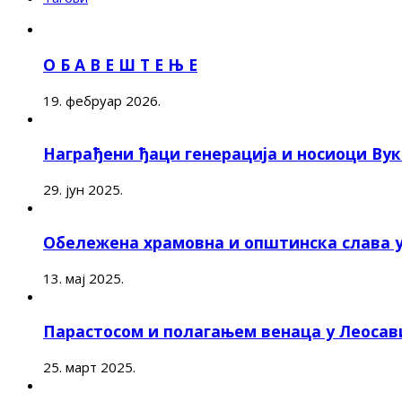
О Б А В Е Ш Т Е Њ Е
19. фебруар 2026.
Награђени ђаци генерација и носиоци Ву
29. јун 2025.
Обележена храмовна и општинска слава 
13. мај 2025.
Парастосом и полагањем венаца у Леоса
25. март 2025.