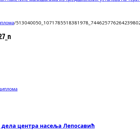
иплома
/
513040050_1071785518381978_74462577626423980
27_n
диплома
е дела центра насеља Лепосавић