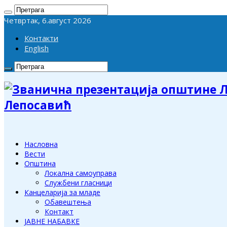
Четвртак, 6.август 2026
Контакти
English
Лепосавић
Насловна
Вести
Општина
Локална самоуправа
Службени гласници
Канцеларија за младе
Обавештења
Контакт
ЈАВНЕ НАБАВКЕ