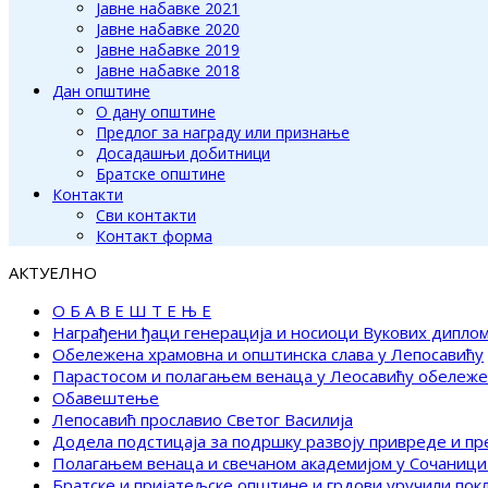
Јавне набавке 2021
Јавне набавке 2020
Јавне набавке 2019
Јавне набавке 2018
Дан општине
О дану општине
Предлог за награду или признање
Досадашњи добитници
Братске општине
Контакти
Сви контакти
Контакт форма
АКТУЕЛНО
О Б А В Е Ш Т Е Њ Е
Награђени ђаци генерација и носиоци Вукових дипло
Обележена храмовна и општинска слава у Лепосавићу
Парастосом и полагањем венаца у Леосавићу обележ
Обавештење
Лепосавић прославио Светог Василија
Додела подстицаја за подршку развоју привреде и п
Полагањем венаца и свечаном академијом у Сочаници
Братске и пријатељске општине и грдови уручили по