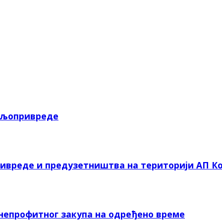
пољопривреде
ривреде и предузетништва на територији АП Ко
 непрофитног закупа на одређено време