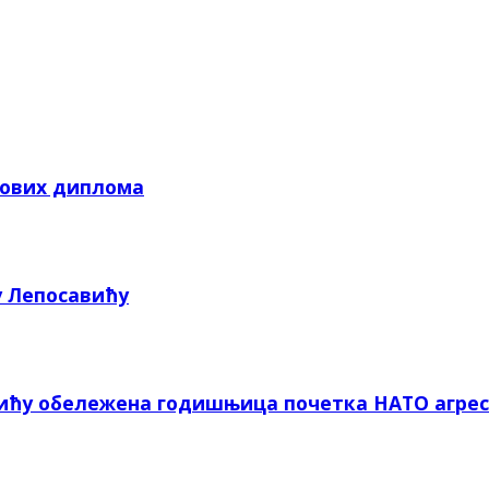
кових диплома
у Лепосавићу
вићу обележена годишњица почетка НАТО агрес