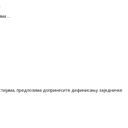
е
има …
гестијама, предлозима допринесите дефинисању заједничке