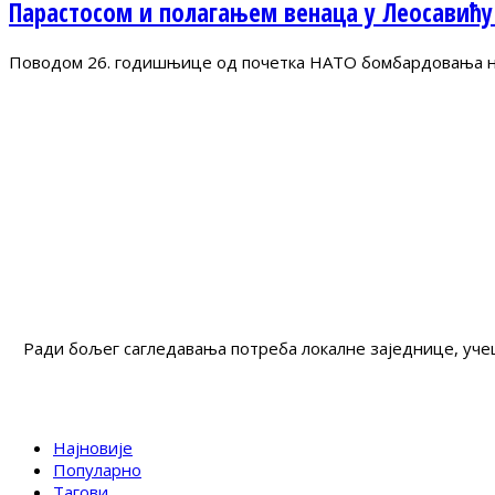
Парастосом и полагањем венаца у Леосавићу
Поводом 26. годишњице од почетка НАТО бомбардовања на 
Ради бољег сагледавања потреба локалне заједнице, учеш
Најновије
Популарно
Тагови